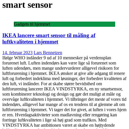
smart sensor
Gadgets til hjemmet
IKEA lancere smart sensor til måling af
luftkvaliteten i hjemmet
14. februar 2023
Lars Bennetzen
Ifølge WHO indånder 9 ud af 10 mennesker på verdensplan
forurenet luft. Luften indendørs kan være lige så forurenet som
luften udendørs, men mange undervurderer alligevel risikoen for
luftforurening i hjemmet. IKEA ønsker at give alle adgang til renere
luft og forbedret indeklima med løsninger, der forbedrer kvaliteten af
den luft, vi indånder. For at skabe større bevidsthed om
luftforurening lancerer IKEA VINDSTYRKA, en ny smartsensor,
som kombinerer teknologi og design og gør det muligt at måle og
overvåge luftkvaliteten i hjemmet. Vi tilbringer det meste af vores tid
indendørs, alligevel har mange af os en tendens til at glemme alt om
luftforurening i hjemmet. Vi tager det for givet, at luften i vores hjem
er ren. Hverdagsaktiviteter som madlavning eller rengøring kan
forringe luftkvaliteten i lige så høj grad som trafikos. Med
VINDSTYRKA har ambitionen været at skabe en højtydende