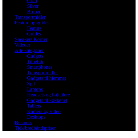
Gold
Silver
Bronze
Transportmidler
Feature og guides
Feature
Guides
Speakers Korner
Videoer
Alle kategorier
Gadgets
Tilbehør
Smartphones
Transportmidler
Gadgets til hjemmet
Spil
Laptops
Headsets og højttalere
Gadgets til køkkenet
Tablets
Kamera og video
Desktops
Business
Tjek bredbåndspriser