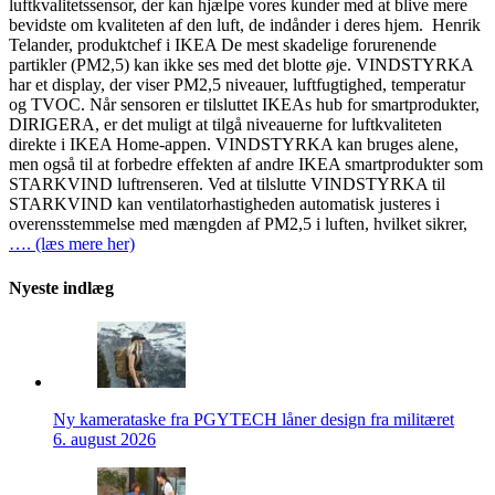
luftkvalitetssensor, der kan hjælpe vores kunder med at blive mere
bevidste om kvaliteten af den luft, de indånder i deres hjem. Henrik
Telander, produktchef i IKEA De mest skadelige forurenende
partikler (PM2,5) kan ikke ses med det blotte øje. VINDSTYRKA
har et display, der viser PM2,5 niveauer, luftfugtighed, temperatur
og TVOC. Når sensoren er tilsluttet IKEAs hub for smartprodukter,
DIRIGERA, er det muligt at tilgå niveauerne for luftkvaliteten
direkte i IKEA Home-appen. VINDSTYRKA kan bruges alene,
men også til at forbedre effekten af andre IKEA smartprodukter som
STARKVIND luftrenseren. Ved at tilslutte VINDSTYRKA til
STARKVIND kan ventilatorhastigheden automatisk justeres i
overensstemmelse med mængden af PM2,5 i luften, hvilket sikrer,
…. (læs mere her)
Nyeste indlæg
Ny kamerataske fra PGYTECH låner design fra militæret
6. august 2026