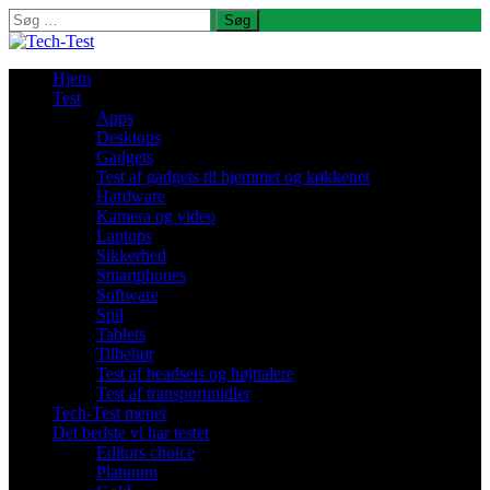
Søg
efter:
Hjem
Test
Apps
Desktops
Gadgets
Test af gadgets til hjemmet og køkkenet
Hardware
Kamera og video
Laptops
Sikkerhed
Smartphones
Software
Spil
Tablets
Tilbehør
Test af headsets og højttalere
Test af transportmidler
Tech-Test mener
Det bedste vi har testet
Editors choice
Platinum