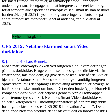
for smart Europe, fremhæver, at samarbejdet med Sennheiser
understreger smarts engagement i at integrere avanceret teknologi
for at forbedre alle aspekter af køreoplevelsen. smart #5 kan bestilles
fra den 24. april 2025 i Tyskland, og lanceringen vil fortsætte på
andre europæiske markeder i løbet af andet og tredje kvartal af
2025.
Nyheder fra gl. site
CES 2019: Netatmo klar med smart Video-
dørklokke
8. januar 2019
Lars Bennetzen
Med Smart Video-dørklokken ved brugeren altid, hvem der ringer
på deres dørklokke. Brugeren kan se de besøgende direkte via sin
smartphone, tale med dem, og give dem besked, selv når de ikke er
hjemme. Netatmos Smart Video-dørklokke gør samtidig brugeren
opmærksom, hvis der opfanges usædvanlig aktivitet eller bevægelse
fra folk, der lusker rundt om huset. Det er den første Apple HomeKit
kompatible dørklokke, der betjenes gennem Apple Home-appen
eller stemmestyres via Siri. Netatmos Smart Video-dørklokke vandt
en pris i kategorien “Husholdningsapparater” på den prestigefyldte
forbrugerelektronikmesse “CES 2019 Innovation Awards”. Det er
det niende Netatmo produkt, der er blevet tildelt en innovationspris