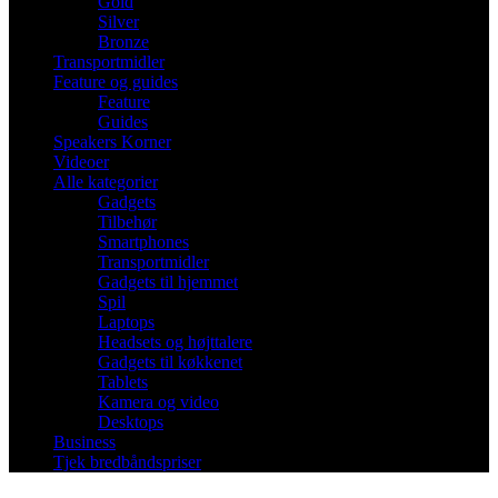
Gold
Silver
Bronze
Transportmidler
Feature og guides
Feature
Guides
Speakers Korner
Videoer
Alle kategorier
Gadgets
Tilbehør
Smartphones
Transportmidler
Gadgets til hjemmet
Spil
Laptops
Headsets og højttalere
Gadgets til køkkenet
Tablets
Kamera og video
Desktops
Business
Tjek bredbåndspriser