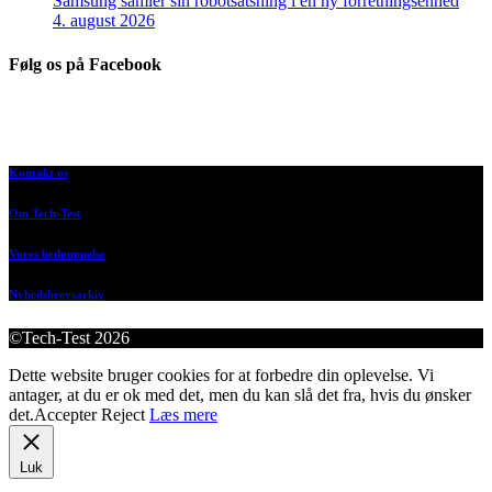
Samsung samler sin robotsatsning i en ny forretningsenhed
4. august 2026
Følg os på Facebook
Kontakt os
Om Tech-Test
Vores bedømmelse
Nyhedsbrevsarkiv
©Tech-Test 2026
Dette website bruger cookies for at forbedre din oplevelse. Vi
antager, at du er ok med det, men du kan slå det fra, hvis du ønsker
det.
Accepter
Reject
Læs mere
Luk