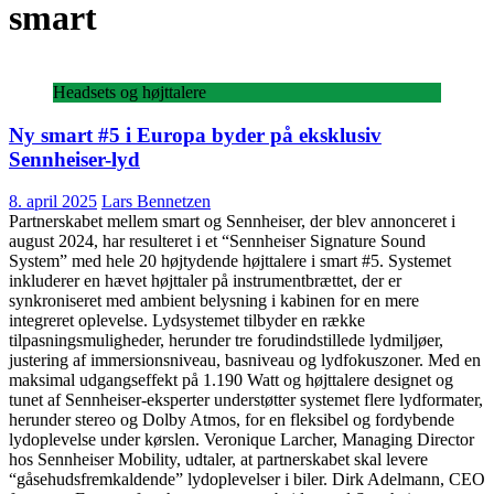
smart
Headsets og højttalere
Ny smart #5 i Europa byder på eksklusiv
Sennheiser-lyd
8. april 2025
Lars Bennetzen
Partnerskabet mellem smart og Sennheiser, der blev annonceret i
august 2024, har resulteret i et “Sennheiser Signature Sound
System” med hele 20 højtydende højttalere i smart #5. Systemet
inkluderer en hævet højttaler på instrumentbrættet, der er
synkroniseret med ambient belysning i kabinen for en mere
integreret oplevelse. Lydsystemet tilbyder en række
tilpasningsmuligheder, herunder tre forudindstillede lydmiljøer,
justering af immersionsniveau, basniveau og lydfokuszoner. Med en
maksimal udgangseffekt på 1.190 Watt og højttalere designet og
tunet af Sennheiser-eksperter understøtter systemet flere lydformater,
herunder stereo og Dolby Atmos, for en fleksibel og fordybende
lydoplevelse under kørslen. Veronique Larcher, Managing Director
hos Sennheiser Mobility, udtaler, at partnerskabet skal levere
“gåsehudsfremkaldende” lydoplevelser i biler. Dirk Adelmann, CEO