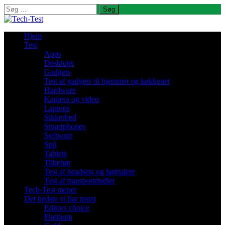
Søg
efter:
Hjem
Test
Apps
Desktops
Gadgets
Test af gadgets til hjemmet og køkkenet
Hardware
Kamera og video
Laptops
Sikkerhed
Smartphones
Software
Spil
Tablets
Tilbehør
Test af headsets og højttalere
Test af transportmidler
Tech-Test mener
Det bedste vi har testet
Editors choice
Platinum