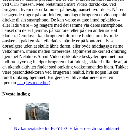
ved CES-messen. Med Netatmos Smart Video-dørklokke, ved
brugeren, hvem der er kommer på besøg, uanset hvor de er. Når en
besøgende ringer på dørklokken, modtager brugeren et videoopkald
direkte til sin smartphone. De kan vælge at tage imod opkaldet –
eller lade være – og reagere med det samme via deres smartphone,
uanset om de er hjemme, på kontoret eller på den anden side af
kloden. Derudover kan brugeren informere buddet om, hvor de
ønsker, at pakken skal efterlades, når de er på kontoret, afvise
dørsælgere uden at skulle åbne døren, eller byde middagsgæsterne
velkommen, imens maden forberedes. Optimeret sikkerhed omkring
hjemmet Netatmos Smart Video-dørklokke beskytter hjemmet mod
indbrudstyve og hjælper brugeren til at føle sig sikker i tilfælde af, at
en ukendt aktivitet finder sted omkring vedkommendes hjem. Takket
være persondetektoren ved brugeren i realtid, hvis nogen lusker
rundt omkring hjemmet. Brugeren vil blive alarmeret med en
‘person
…. (læs mere her)
Nyeste indlæg
Ny kamerataske fra PGYTECH låner design fra militæret