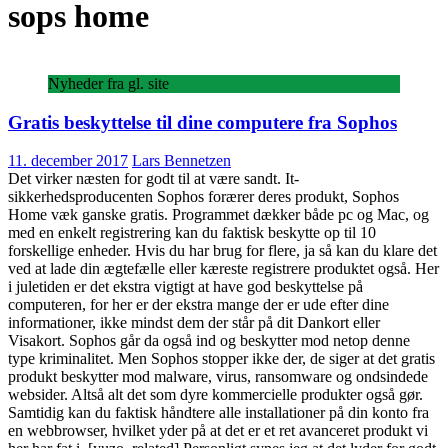
sops home
Nyheder fra gl. site
Gratis beskyttelse til dine computere fra Sophos
11. december 2017
Lars Bennetzen
Det virker næsten for godt til at være sandt. It-
sikkerhedsproducenten Sophos forærer deres produkt, Sophos
Home væk ganske gratis. Programmet dækker både pc og Mac, og
med en enkelt registrering kan du faktisk beskytte op til 10
forskellige enheder. Hvis du har brug for flere, ja så kan du klare det
ved at lade din ægtefælle eller kæreste registrere produktet også. Her
i juletiden er det ekstra vigtigt at have god beskyttelse på
computeren, for her er der ekstra mange der er ude efter dine
informationer, ikke mindst dem der står på dit Dankort eller
Visakort. Sophos går da også ind og beskytter mod netop denne
type kriminalitet. Men Sophos stopper ikke der, de siger at det gratis
produkt beskytter mod malware, virus, ransomware og ondsindede
websider. Altså alt det som dyre kommercielle produkter også gør.
Samtidig kan du faktisk håndtere alle installationer på din konto fra
en webbrowser, hvilket yder på at det er et ret avanceret produkt vi