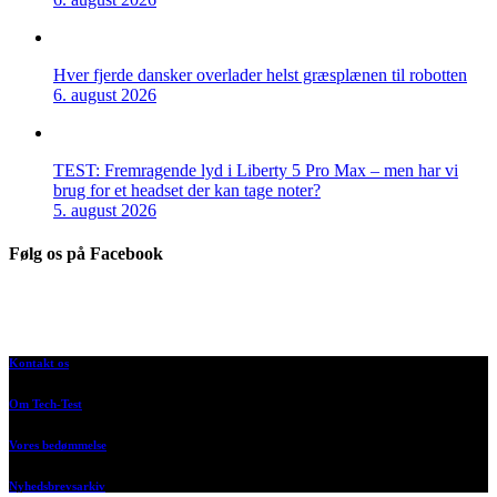
Hver fjerde dansker overlader helst græsplænen til robotten
6. august 2026
TEST: Fremragende lyd i Liberty 5 Pro Max – men har vi
brug for et headset der kan tage noter?
5. august 2026
Følg os på Facebook
Kontakt os
Om Tech-Test
Vores bedømmelse
Nyhedsbrevsarkiv