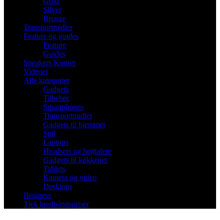
Gold
Silver
Bronze
Transportmidler
Feature og guides
Feature
Guides
Speakers Korner
Videoer
Alle kategorier
Gadgets
Tilbehør
Smartphones
Transportmidler
Gadgets til hjemmet
Spil
Laptops
Headsets og højttalere
Gadgets til køkkenet
Tablets
Kamera og video
Desktops
Business
Tjek bredbåndspriser