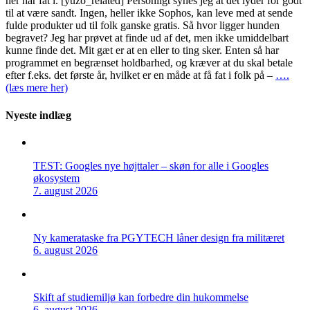
her har fat i. [yuzo_related] Personligt synes jeg at det lyder for godt
til at være sandt. Ingen, heller ikke Sophos, kan leve med at sende
fulde produkter ud til folk ganske gratis. Så hvor ligger hunden
begravet? Jeg har prøvet at finde ud af det, men ikke umiddelbart
kunne finde det. Mit gæt er at en eller to ting sker. Enten så har
programmet en begrænset holdbarhed, og kræver at du skal betale
efter f.eks. det første år, hvilket er en måde at få fat i folk på –
….
(læs mere her)
Nyeste indlæg
TEST: Googles nye højttaler – skøn for alle i Googles
økosystem
7. august 2026
Ny kamerataske fra PGYTECH låner design fra militæret
6. august 2026
Skift af studiemiljø kan forbedre din hukommelse
6. august 2026