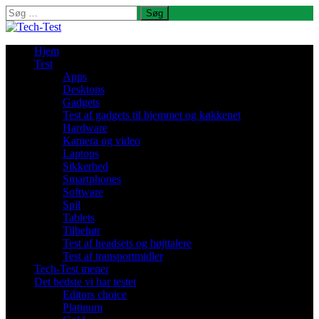
Søg
efter:
Hjem
Test
Apps
Desktops
Gadgets
Test af gadgets til hjemmet og køkkenet
Hardware
Kamera og video
Laptops
Sikkerhed
Smartphones
Software
Spil
Tablets
Tilbehør
Test af headsets og højttalere
Test af transportmidler
Tech-Test mener
Det bedste vi har testet
Editors choice
Platinum