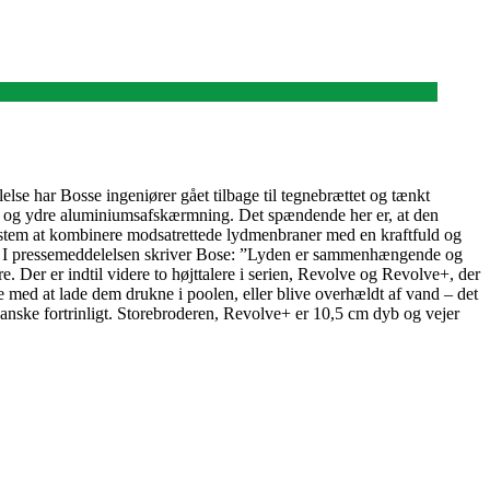
lse har Bosse ingeniører gået tilbage til tegnebrættet og tænkt
orm og ydre aluminiumsafskærmning. Det spændende her er, at den
rsystem at kombinere modsatrettede lydmenbraner med en kraftfuld og
ing. I pressemeddelelsen skriver Bose: ”Lyden er sammenhængende og
. Der er indtil videre to højttalere i serien, Revolve og Revolve+, der
med at lade dem drukne i poolen, eller blive overhældt af vand – det
 ganske fortrinligt. Storebroderen, Revolve+ er 10,5 cm dyb og vejer