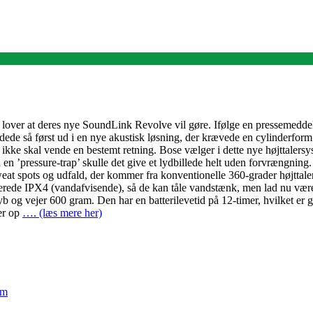
 lover at deres nye SoundLink Revolve vil gøre. Ifølge en pressemeddele
ndede så først ud i en nye akustisk løsning, der krævede en cylinderf
ne ikke skal vende en bestemt retning. Bose vælger i dette nye højttale
 en ’pressure-trap’ skulle det give et lydbillede helt uden forvrængn
at spots og udfald, der kommer fra konventionelle 360-grader højttalere
rede IPX4 (vandafvisende), så de kan tåle vandstænk, men lad nu være 
dyb og vejer 600 gram. Den har en batterilevetid på 12-timer, hvilket er
der op
…. (læs mere her)
em