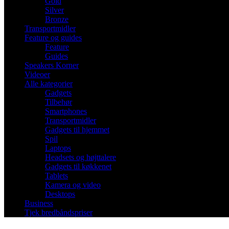
Gold
Silver
Bronze
Transportmidler
Feature og guides
Feature
Guides
Speakers Korner
Videoer
Alle kategorier
Gadgets
Tilbehør
Smartphones
Transportmidler
Gadgets til hjemmet
Spil
Laptops
Headsets og højttalere
Gadgets til køkkenet
Tablets
Kamera og video
Desktops
Business
Tjek bredbåndspriser