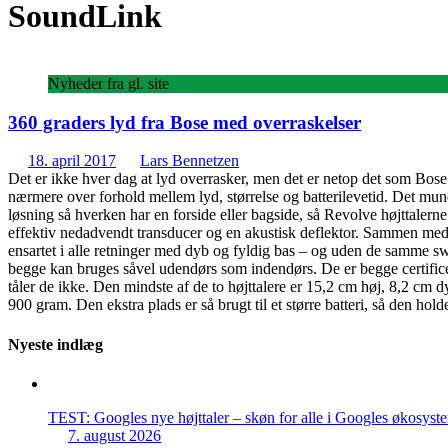
SoundLink
Nyheder fra gl. site
360 graders lyd fra Bose med overraskelser
18. april 2017
Lars Bennetzen
Det er ikke hver dag at lyd overrasker, men det er netop det som Bose
nærmere over forhold mellem lyd, størrelse og batterilevetid. Det mu
løsning så hverken har en forside eller bagside, så Revolve højttaler
effektiv nedadvendt transducer og en akustisk deflektor. Sammen med
ensartet i alle retninger med dyb og fyldig bas – og uden de samme swe
begge kan bruges såvel udendørs som indendørs. De er begge certifice
tåler de ikke. Den mindste af de to højttalere er 15,2 cm høj, 8,2 cm 
900 gram. Den ekstra plads er så brugt til et større batteri, så den hol
Nyeste indlæg
TEST: Googles nye højttaler – skøn for alle i Googles økosyst
7. august 2026