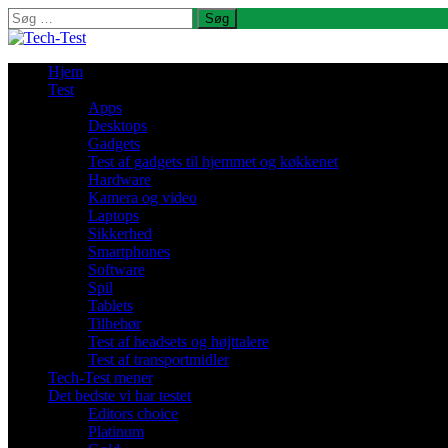
Søg
efter:
Hjem
Test
Apps
Desktops
Gadgets
Test af gadgets til hjemmet og køkkenet
Hardware
Kamera og video
Laptops
Sikkerhed
Smartphones
Software
Spil
Tablets
Tilbehør
Test af headsets og højttalere
Test af transportmidler
Tech-Test mener
Det bedste vi har testet
Editors choice
Platinum