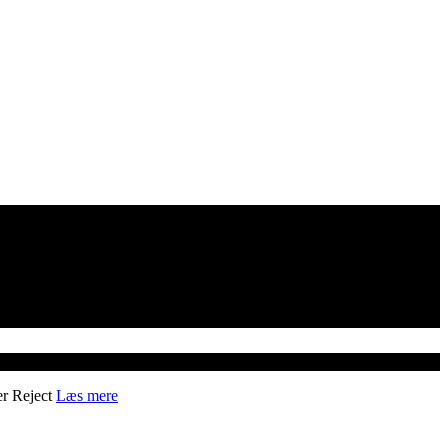
er
Reject
Læs mere