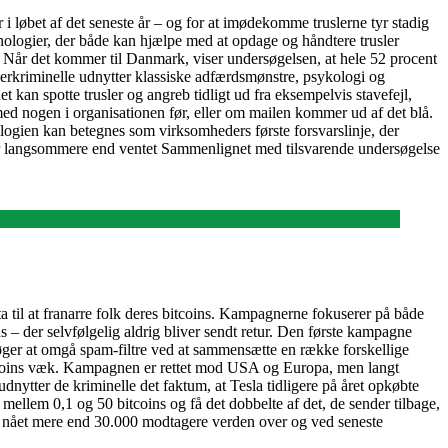
 i løbet af det seneste år – og for at imødekomme truslerne tyr stadig
nologier, der både kan hjælpe med at opdage og håndtere trusler
r. Når det kommer til Danmark, viser undersøgelsen, at hele 52 procent
erkriminelle udnytter klassiske adfærdsmønstre, psykologi og
et kan spotte trusler og angreb tidligt ud fra eksempelvis stavefejl,
ed nogen i organisationen før, eller om mailen kommer ud af det blå.
logien kan betegnes som virksomheders første forsvarslinje, der
år langsommere end ventet Sammenlignet med tilsvarende undersøgelse
il at franarre folk deres bitcoins. Kampagnerne fokuserer på både
– der selvfølgelig aldrig bliver sendt retur. Den første kampagne
søger at omgå spam-filtre ved at sammensætte en række forskellige
itcoins væk. Kampagnen er rettet mod USA og Europa, men langt
dnytter de kriminelle det faktum, at Tesla tidligere på året opkøbte
e mellem 0,1 og 50 bitcoins og få det dobbelte af det, de sender tilbage,
 nået mere end 30.000 modtagere verden over og ved seneste