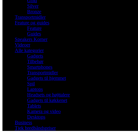
Gold
Silver
Bronze
Transportmidler
Feature og guides
Feature
Guides
Speakers Korner
Videoer
Alle kategorier
Gadgets
Tilbehør
Smartphones
Transportmidler
Gadgets til hjemmet
Spil
Laptops
Headsets og højttalere
Gadgets til køkkenet
Tablets
Kamera og video
Desktops
Business
Tjek bredbåndspriser