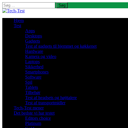
Søg
efter:
Hjem
Test
Apps
Desktops
Gadgets
Test af gadgets til hjemmet og køkkenet
Hardware
Kamera og video
Laptops
Sikkerhed
Smartphones
Software
Spil
Tablets
Tilbehør
Test af headsets og højttalere
Test af transportmidler
Tech-Test mener
Det bedste vi har testet
Editors choice
Platinum