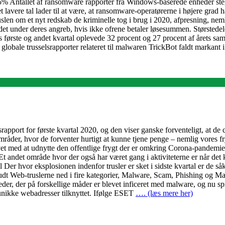
 Antallet af ransomware rapporter fra Windows-baserede enheder steg 
t lavere tal lader til at være, at ransomware-operatørerne i højere grad h
uslen om et nyt redskab de kriminelle tog i brug i 2020, afpresning, nem
det under deres angreb, hvis ikke ofrene betaler løsesummen. Størstedel
ørste og andet kvartal oplevede 32 procent og 27 procent af årets sam
globale trusselsrapporter relateret til malwaren TrickBot faldt markant i
srapport for første kvartal 2020, og den viser ganske forventeligt, at de
områder, hvor de forventer hurtigt at kunne tjene penge – nemlig vores f
øvet med at udnytte den offentlige frygt der er omkring Corona-pandemi
det område hvor der også har været gang i aktiviteterne er når det k
l Der hvor eksplosionen indenfor trusler er sket i sidste kvartal er de s
dt Web-truslerne ned i fire kategorier, Malware, Scam, Phishing og M
r, der på forskellige måder er blevet inficeret med malware, og nu spre
 unikke webadresser tilknyttet. Ifølge ESET
…. (læs mere her)