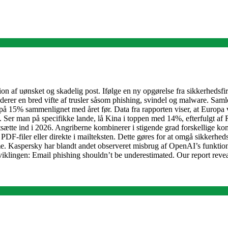
ibution af uønsket og skadelig post. Ifølge en ny opgørelse fra sikkerhed
er en bred vifte af trusler såsom phishing, svindel og malware. Samlet 
ing på 15% sammenlignet med året før. Data fra rapporten viser, at Europ
. Ser man på specifikke lande, lå Kina i toppen med 14%, efterfulgt 
tsætte ind i 2026. Angriberne kombinerer i stigende grad forskellige kom
DF-filer eller direkte i mailteksten. Dette gøres for at omgå sikkerhed
e. Kaspersky har blandt andet observeret misbrug af OpenAI’s funktioner
iklingen: Email phishing shouldn’t be underestimated. Our report reveal