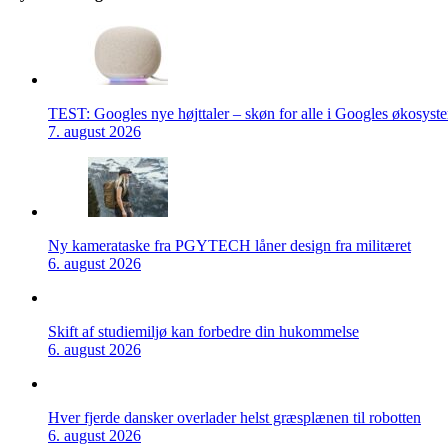
TEST: Googles nye højttaler – skøn for alle i Googles økosyst
7. august 2026
Ny kamerataske fra PGYTECH låner design fra militæret
6. august 2026
Skift af studiemiljø kan forbedre din hukommelse
6. august 2026
Hver fjerde dansker overlader helst græsplænen til robotten
6. august 2026