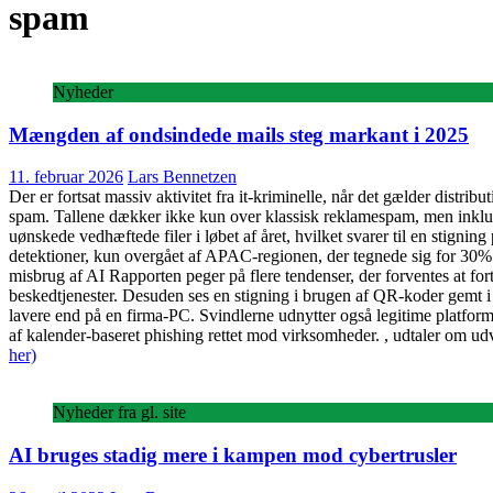
spam
Nyheder
Mængden af ondsindede mails steg markant i 2025
11. februar 2026
Lars Bennetzen
Der er fortsat massiv aktivitet fra it-kriminelle, når det gælder distr
spam. Tallene dækker ikke kun over klassisk reklamespam, men inkluder
uønskede vedhæftede filer i løbet af året, hvilket svarer til en stign
detektioner, kun overgået af APAC-regionen, der tegnede sig for 30%
misbrug af AI Rapporten peger på flere tendenser, der forventes at for
beskedtjenester. Desuden ses en stigning i brugen af QR-koder gemt i P
lavere end på en firma-PC. Svindlerne udnytter også legitime platform
af kalender-baseret phishing rettet mod virksomheder. , udtaler om udv
her)
Nyheder fra gl. site
AI bruges stadig mere i kampen mod cybertrusler