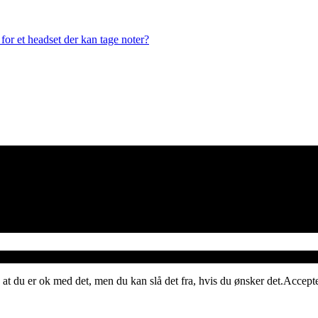
or et headset der kan tage noter?
 at du er ok med det, men du kan slå det fra, hvis du ønsker det.
Accept