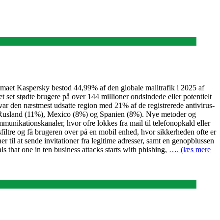
sfirmaet Kaspersky bestod 44,99% af den globale mailtrafik i 2025 af
set stødte brugere på over 144 millioner ondsindede eller potentielt
a var den næstmest udsatte region med 21% af de registrerede antivirus-
af Rusland (11%), Mexico (8%) og Spanien (8%). Nye metoder og
munikationskanaler, hvor ofre lokkes fra mail til telefonopkald eller
sfiltre og få brugeren over på en mobil enhed, hvor sikkerheden ofte er
 til at sende invitationer fra legitime adresser, samt en genopblussen
s that one in ten business attacks starts with phishing,
…. (læs mere