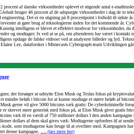
2 procent af danske virksomheder oplevet et stigende antal e-mailtrusler
 Globalt bruger 46 procent af de adspurgte virksomheder i dag de to tek
ngineering. Det er en stigning på 8 procentpoint i forhold til sidste å
orventer at gøre brug af teknologierne inden for det kommende år. Cyb
 Kunstig intelligens er blevet et effektivt modsvar for virksomheder, da d
nder og modtager; fx ved at se på, om afsenderen har været i kontakt m
ligens opdage de falske videoer ved at analysere billeder og lyd. Tekno
. Elaine Lee, dataforsker i Mimecasts Cybergraph-team Udviklingen g
gner
, der forsøger at udnytte Elon Musk og Teslas fokus på kryptovaluta t
indre beløb i bitcoin for at kunne modtage et større beløb af bitcoins 
on Musk gerne vil give 5000 bitcoins væk gratis: De cyberkriminelle for
e er skrevet mere generisk med fokus på, at Elon Musk giver gratis b
itcoins væk til en værdi af 750 millioner dollars I den anden kampagne u
millioner dollars af dem skal gives væk: Modtagerne opfordres til at send
QR-kode, som modtagerne kan bruge til at overføre med. Kampagnen har
yttet denne kampagne,
…. (læs mere her)