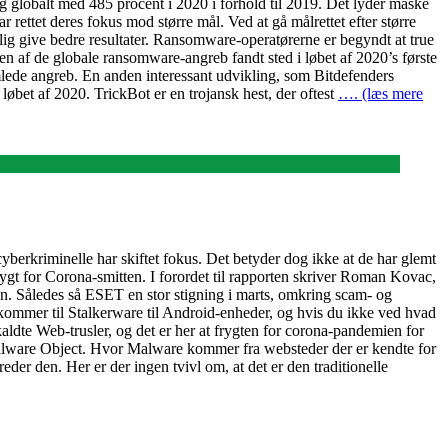
globalt med 485 procent i 2020 i forhold til 2019. Det lyder måske
ar rettet deres fokus mod større mål. Ved at gå målrettet efter større
lig give bedre resultater. Ransomware-operatørerne er begyndt at true
en af de globale ransomware-angreb fandt sted i løbet af 2020’s første
lede angreb. En anden interessant udvikling, som Bitdefenders
 løbet af 2020. TrickBot er en trojansk hest, der oftest
…. (læs mere
 cyberkriminelle har skiftet fokus. Det betyder dog ikke at de har glemt
rygt for Corona-smitten. I forordet til rapporten skriver Roman Kovac,
en. Således så ESET en stor stigning i marts, omkring scam- og
ommer til Stalkerware til Android-enheder, og hvis du ikke ved hvad
åkaldte Web-trusler, og det er her at frygten for corona-pandemien for
alware Object. Hvor Malware kommer fra websteder der er kendte for
der den. Her er der ingen tvivl om, at det er den traditionelle