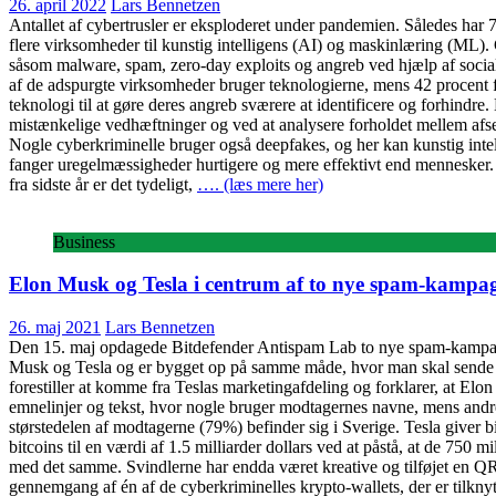
26. april 2022
Lars Bennetzen
Antallet af cybertrusler er eksploderet under pandemien. Således har 7
flere virksomheder til kunstig intelligens (AI) og maskinlæring (ML).
såsom malware, spam, zero-day exploits og angreb ved hjælp af social e
af de adspurgte virksomheder bruger teknologierne, mens 42 procent f
teknologi til at gøre deres angreb sværere at identificere og forhindre.
mistænkelige vedhæftninger og ved at analysere forholdet mellem afse
Nogle cyberkriminelle bruger også deepfakes, og her kan kunstig intel
fanger uregelmæssigheder hurtigere og mere effektivt end mennesker
fra sidste år er det tydeligt,
…. (læs mere her)
Business
Elon Musk og Tesla i centrum af to nye spam-kampa
26. maj 2021
Lars Bennetzen
Den 15. maj opdagede Bitdefender Antispam Lab to nye spam-kampagner
Musk og Tesla og er bygget op på samme måde, hvor man skal sende et m
forestiller at komme fra Teslas marketingafdeling og forklarer, at El
emnelinjer og tekst, hvor nogle bruger modtagernes navne, mens andr
størstedelen af modtagerne (79%) befinder sig i Sverige. Tesla giver b
bitcoins til en værdi af 1.5 milliarder dollars ved at påstå, at de 750 
med det samme. Svindlerne har endda været kreative og tilføjet en 
gennemgang af én af de cyberkriminelles krypto-wallets, der er tilkn