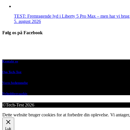
TEST: Fremragende lyd i Liberty 5 Pro Max – men har vi brug f
5. august 2026
Følg os på Facebook
Kontakt os
Om Tech-Test
Vores bedømmelse
Nyhedsbrevsarkiv
©Tech-Test 2026
Dette website bruger cookies for at forbedre din oplevelse. Vi antager,
Luk