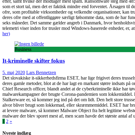
efter, samt hvilke der modtager mest spam. Ransomware steg med 485%
som et stort tal, men det er faktisk mindre end forventet. Årsagen til de
ofre, som profitable virksomheder og velkendte organisationer, kan tr
deres ofre med at offentliggøre særligt følsomme data, som de har fun
seks måneder. Det samme gælder angreb i Danmark, hvor henholdsvis f
telemetri viser inden for trusler mod Windows-baserede enheder, er, at 
her)
Business
It-kriminelle skifter fokus
5. maj 2020
Lars Bennetzen
Det slovakiske it-sikkerhedsfirma ESET, har lige frigivet deres trussel
deres gamle metoder, blot at de har lagt en markant større indsats på 
Chief Research officer, blandt andet at de cyberkriminelle ikke har t
malwarekampagner der brugte Corona-pandemien som lokkemiddel. Et an
Stalkerware er, så kommer jeg ind på det om lidt. Den helt store trusse
alvor bliver brugt som lokkemad, eller skræmmemiddel. ESET har bru
at levere malware, så kommer Malware Object fra helt legitime webstede
malware der blev sporet mest af, men scam havde det største antal af
Indlægsinddeling
1
2
»
Nyeste indlæg