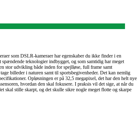
ameraer som DSLR-kameraer har egenskaber du ikke finder i en
et spændende teknologier indbygget, og som samtidig har meget
n stor udvikling både inden for spejlløse, full frame samt
age billeder i naturen samt til sportsbegivenheder. Det kan nemlig
ecifikationer. Opløsningen er på 32,5 megapixel, det har den helt nye
ensoren, hvordan den skal fokusere. I praksis vil det sige, at når du
skal stille skarpt, og det skulle sikre nogle meget flotte og skarpe