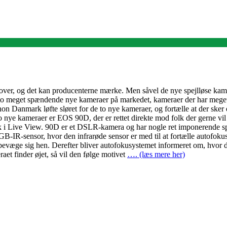
r over, og det kan producenterne mærke. Men såvel de nye spejlløse k
dt to meget spændende nye kameraer på markedet, kameraer der har meg
n Danmark løfte sløret for de to nye kameraer, og fortælle at der sker e
ye kameraer er EOS 90D, der er rettet direkte mod folk der gerne vil t
sek i Live View. 90D er et DSLR-kamera og har nogle ret imponerende sp
B-IR-sensor, hvor den infrarøde sensor er med til at fortælle autofokuss
væge sig hen. Derefter bliver autofokusystemet informeret om, hvor det 
raet finder øjet, så vil den følge motivet
…. (læs mere her)