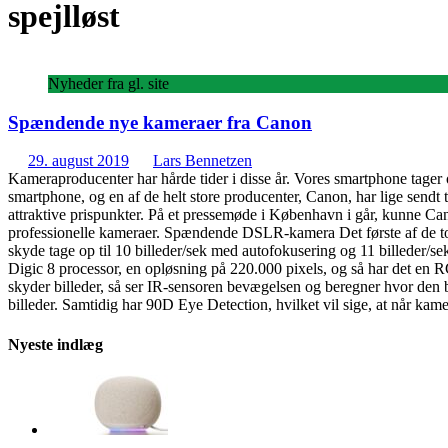
spejlløst
Nyheder fra gl. site
Spændende nye kameraer fra Canon
29. august 2019
Lars Bennetzen
Kameraproducenter har hårde tider i disse år. Vores smartphone tage
smartphone, og en af de helt store producenter, Canon, har lige sen
attraktive prispunkter. På et pressemøde i København i går, kunne Cano
professionelle kameraer. Spændende DSLR-kamera Det første af de to n
skyde tage op til 10 billeder/sek med autofokusering og 11 billeder/
Digic 8 processor, en opløsning på 220.000 pixels, og så har det en RG
skyder billeder, så ser IR-sensoren bevægelsen og beregner hvor den be
billeder. Samtidig har 90D Eye Detection, hvilket vil sige, at når kame
Nyeste indlæg