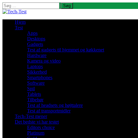
Søg
efter:
Hjem
Test
Apps
Desktops
Gadgets
Test af gadgets til hjemmet og køkkenet
Hardware
Kamera og video
Laptops
Sikkerhed
Smartphones
Software
Spil
Tablets
Tilbehør
Test af headsets og højttalere
Test af transportmidler
Tech-Test mener
Det bedste vi har testet
Editors choice
Platinum