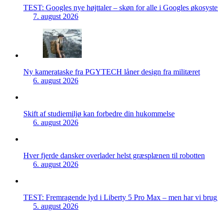
TEST: Googles nye højttaler – skøn for alle i Googles økosyst
7. august 2026
Ny kamerataske fra PGYTECH låner design fra militæret
6. august 2026
Skift af studiemiljø kan forbedre din hukommelse
6. august 2026
Hver fjerde dansker overlader helst græsplænen til robotten
6. august 2026
TEST: Fremragende lyd i Liberty 5 Pro Max – men har vi brug f
5. august 2026