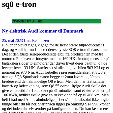
sq8 e-tron
Nyheder fra gl. site
Ny elektrisk Audi kommer til Danmark
25. maj 2023
Lars Bennetzen
Elbiler er blevet rigtig vigtige for de fleste større bilproducenter i
dag, og Audi har nu lanceret deres nyeste SQ8 e-tron til danskerne.
Det er den første serieproducerede elbil fra producenten med tre
motorer. Foraksen er forsynet med en 169 HK elmotor, mens der på
bagakslen sidder to elmotorer der driver hvert deres baghjul, og de
leverer hver 133 HK. Samlet set skulle det give bilen 503 KH og et
moment på 973 Nm. Audi fortæller i pressemeddelelsen at SQ8 e-
tron og SQ8 Sportback e-tron begge er 2mm lavere og 39mm
bredere end den almindelige Q8 e-tron. Men den har fået samme
batteri- og ladeteknologi som Q8 55 e-tron. Ifølge Audi skulle det
give en ladetid fra 10 til 80% på 31 minutter, samt et større batteri på
106 kWh, hvilket skulle give en rækkevidde på op til 468 km. Men
helt i tråd med Audis almindelige priser så er det absolut ikke nogle
billige biler du får her. Startprisen ligger på omkring 914.990 kroner
og det inden du selv ændrer på konfigurationen. Du kan læse mere