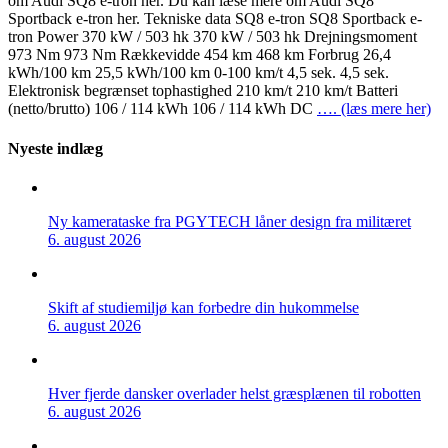
om Audi SQ8 e-tron her. Du kan læse mere om Audi SQ8
Sportback e-tron her. Tekniske data SQ8 e-tron SQ8 Sportback e-
tron Power 370 kW / 503 hk 370 kW / 503 hk Drejningsmoment
973 Nm 973 Nm Rækkevidde 454 km 468 km Forbrug 26,4
kWh/100 km 25,5 kWh/100 km 0-100 km/t 4,5 sek. 4,5 sek.
Elektronisk begrænset tophastighed 210 km/t 210 km/t Batteri
(netto/brutto) 106 / 114 kWh 106 / 114 kWh DC
…. (læs mere her)
Nyeste indlæg
Ny kamerataske fra PGYTECH låner design fra militæret
6. august 2026
Skift af studiemiljø kan forbedre din hukommelse
6. august 2026
Hver fjerde dansker overlader helst græsplænen til robotten
6. august 2026