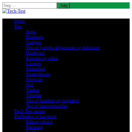
Søg
efter:
Hjem
Test
Apps
Desktops
Gadgets
Test af gadgets til hjemmet og køkkenet
Hardware
Kamera og video
Laptops
Sikkerhed
Smartphones
Software
Spil
Tablets
Tilbehør
Test af headsets og højttalere
Test af transportmidler
Tech-Test mener
Det bedste vi har testet
Editors choice
Platinum