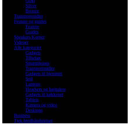
Gold
Silver
Bronze
Transportmidler
Feature og guides
Feature
Guides
Speakers Korner
Videoer
Alle kategorier
Gadgets
Tilbehør
Smartphones
Transportmidler
Gadgets til hjemmet
Spil
Laptops
Headsets og højttalere
Gadgets til køkkenet
Tablets
Kamera og video
Desktops
Business
Tjek bredbåndspriser