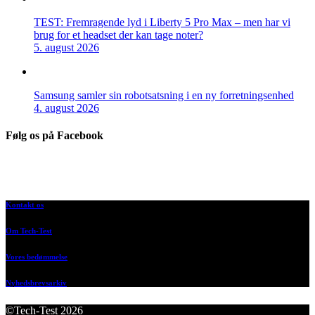
TEST: Fremragende lyd i Liberty 5 Pro Max – men har vi
brug for et headset der kan tage noter?
5. august 2026
Samsung samler sin robotsatsning i en ny forretningsenhed
4. august 2026
Følg os på Facebook
Kontakt os
Om Tech-Test
Vores bedømmelse
Nyhedsbrevsarkiv
©Tech-Test 2026