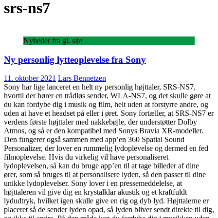
srs-ns7
Nyheder fra gl. site
Ny personlig lytteoplevelse fra Sony
11. oktober 2021
Lars Bennetzen
Sony har lige lanceret en helt ny personlig højttaler, SRS-NS7,
hvortil der hører en trådløs sender, WLA-NS7, og det skulle gøre at
du kan fordybe dig i musik og film, helt uden at forstyrre andre, og
uden at have et headset på eller i øret. Sony fortæller, at SRS-NS7 er
verdens første højttaler med nakkebøjle, der understøtter Dolby
Atmos, og så er den kompatibel med Sonys Bravia XR-modeller.
Den fungerer også sammen med app’en 360 Spatial Sound
Personalizer, der lover en rummelig lydoplevelse og dermed en fed
filmoplevelse. Hvis du virkelig vil have personaliseret
lydoplevelsen, så kan du bruge app’en til at tage billeder af dine
ører, som så bruges til at personalisere lyden, så den passer til dine
unikke lydoplevelser. Sony lover i en pressemeddelelse, at
højttaleren vil give dig en krystalklar akustik og et kraftfuldt
lydudtryk, hvilket igen skulle give en rig og dyb lyd. Højttalerne er
placeret så de sender lyden opad, så lyden bliver sendt direkte til dig,