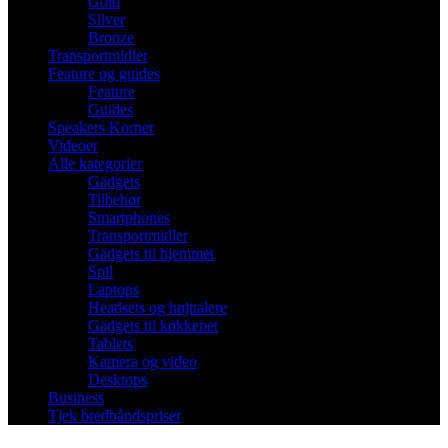
Gold
Silver
Bronze
Transportmidler
Feature og guides
Feature
Guides
Speakers Korner
Videoer
Alle kategorier
Gadgets
Tilbehør
Smartphones
Transportmidler
Gadgets til hjemmet
Spil
Laptops
Headsets og højttalere
Gadgets til køkkenet
Tablets
Kamera og video
Desktops
Business
Tjek bredbåndspriser