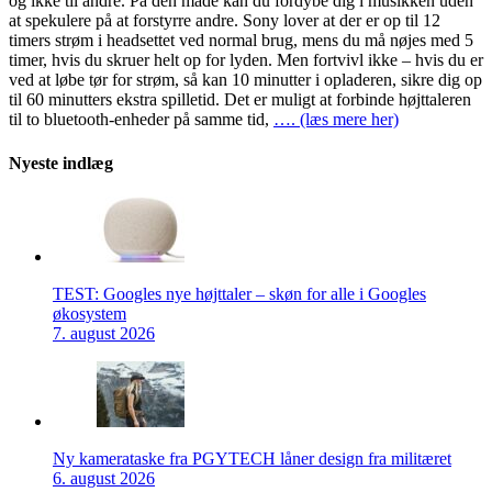
og ikke til andre. På den måde kan du fordybe dig i musikken uden
at spekulere på at forstyrre andre. Sony lover at der er op til 12
timers strøm i headsettet ved normal brug, mens du må nøjes med 5
timer, hvis du skruer helt op for lyden. Men fortvivl ikke – hvis du er
ved at løbe tør for strøm, så kan 10 minutter i opladeren, sikre dig op
til 60 minutters ekstra spilletid. Det er muligt at forbinde højttaleren
til to bluetooth-enheder på samme tid,
…. (læs mere her)
Nyeste indlæg
TEST: Googles nye højttaler – skøn for alle i Googles
økosystem
7. august 2026
Ny kamerataske fra PGYTECH låner design fra militæret
6. august 2026