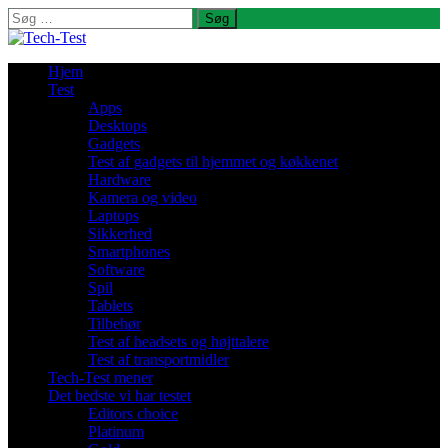
Søg
efter:
Hjem
Test
Apps
Desktops
Gadgets
Test af gadgets til hjemmet og køkkenet
Hardware
Kamera og video
Laptops
Sikkerhed
Smartphones
Software
Spil
Tablets
Tilbehør
Test af headsets og højttalere
Test af transportmidler
Tech-Test mener
Det bedste vi har testet
Editors choice
Platinum