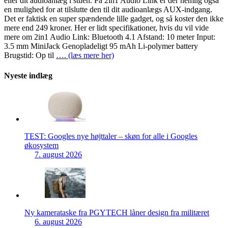
eller dit audioanlæg i stuen. På 2in1 Audio Link er der nemlig også
en mulighed for at tilslutte den til dit audioanlægs AUX-indgang.
Det er faktisk en super spændende lille gadget, og så koster den ikke
mere end 249 kroner. Her er lidt specifikationer, hvis du vil vide
mere om 2in1 Audio Link: Bluetooth 4.1 Afstand: 10 meter Input:
3.5 mm MiniJack Genopladeligt 95 mAh Li-polymer battery
Brugstid: Op til
…. (læs mere her)
Nyeste indlæg
TEST: Googles nye højttaler – skøn for alle i Googles
økosystem
7. august 2026
Ny kamerataske fra PGYTECH låner design fra militæret
6. august 2026