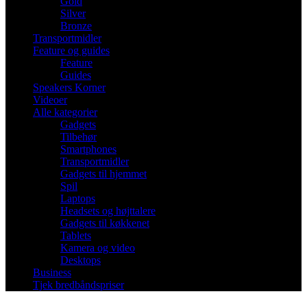
Gold
Silver
Bronze
Transportmidler
Feature og guides
Feature
Guides
Speakers Korner
Videoer
Alle kategorier
Gadgets
Tilbehør
Smartphones
Transportmidler
Gadgets til hjemmet
Spil
Laptops
Headsets og højttalere
Gadgets til køkkenet
Tablets
Kamera og video
Desktops
Business
Tjek bredbåndspriser