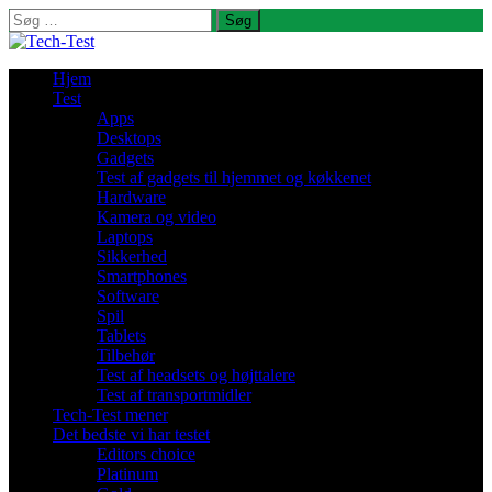
Søg
efter:
Hjem
Test
Apps
Desktops
Gadgets
Test af gadgets til hjemmet og køkkenet
Hardware
Kamera og video
Laptops
Sikkerhed
Smartphones
Software
Spil
Tablets
Tilbehør
Test af headsets og højttalere
Test af transportmidler
Tech-Test mener
Det bedste vi har testet
Editors choice
Platinum