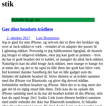
stik
Nyheder fra gl. site
Gør dine headsets trådløse
2. oktober 2017
Lars Bennetzen
Jeg er glad for min iPhone, og selvom der er flere der brokker sig
over at Jack-stikket er væk – erstattet af en adapter der passer til
Lightning-stikket. Personlig er jeg fuldkommen ligeglad, de heasets
jeg bruger er alligevel trådløse, men jeg kan godt se pointen – hvis
du har et godt headset der er kablet, så mangler du altså Jack-stikket.
Naturligvis kan du altid bruge Jack-stikket, men mange er bange for
at miste det, og det er da også en lille dims der godt kan blive væk.
Ind kommer danske Sandberg der har en lille gadget som du
tilslutter dit kablede headset til. Selve dimsen er så koblet sammen
med din iPhone via Bluetooth, og giver dig derved trådløs
forbindelse mellem headset og iPhone. Men der er to ting mere der
gør det til en rigtig smart lille dims. Dels kan du nu oplade din
iPhone samtidig med at du har dit headset koblet til din iPhone, dels
kan du også bruge 2in1 Audio Link (som dimsen hedder) sammen
med andre enheder der ikke har Bluetooth installeret, fx bilradio