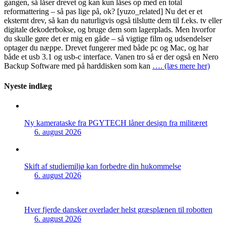
gangen, så låser drevet og kan kun låses op med en total
reformattering – så pas lige på, ok? [yuzo_related] Nu det er et
eksternt drev, så kan du naturligvis også tilslutte dem til f.eks. tv eller
digitale dekoderbokse, og bruge dem som lagerplads. Men hvorfor
du skulle gøre det er mig en gåde – så vigtige film og udsendelser
optager du næppe. Drevet fungerer med både pc og Mac, og har
både et usb 3.1 og usb-c interface. Vanen tro så er der også en Nero
Backup Software med på harddisken som kan
…. (læs mere her)
Nyeste indlæg
Ny kamerataske fra PGYTECH låner design fra militæret
6. august 2026
Skift af studiemiljø kan forbedre din hukommelse
6. august 2026
Hver fjerde dansker overlader helst græsplænen til robotten
6. august 2026