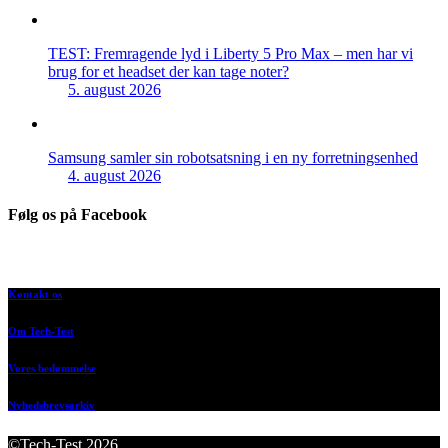
TEST: Fremragende lyd i Liberty 5 Pro Max – men har vi
brug for et headset der kan tage noter?
5. august 2026
Samsung samler sin robotsatsning i en ny forretningsenhed
4. august 2026
Følg os på Facebook
Kontakt os
Om Tech-Test
Vores bedømmelse
Nyhedsbrevsarkiv
©Tech-Test 2026