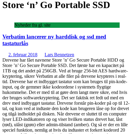
Store ‘n’ Go Portable SSD
Nyheder fra gl. site
Verbatim lancerer ny harddisk og ssd med
tastaturlås
2. februar 2018
Lars Bennetzen
Drevene har fået navnene Store ’n’ Go Secure Portable HDD og
Store ’n’ Go Secure Portable SSD. Det første har en kapacitet på
1TB og det andet på 256GB. Ved at bruge 256-bit AES hardware-
kryptering, sikrer Verbatim at alle filer på drevene krypteres i real-
tid. Drevene har et indbygget tastatur som kan bruges til pin-kode-
input, og de gemmer ikke kodeordene i systemets flygtige
hukommelse. Det er med til at gøre dem langt mere sikre, end hvis
der bruges softwarekryptering. Det ser faktisk ret fedt ud med en
drev med indbygget tastatur. Drevene forstår pin-koder på op til 12-
tal, og kun ved at indtaste den kode kan brugeren låse op for drevet
og tilgå indholdet på disken. Når drevene er sluttet til en computer
lyser LED-indikatoren op og viser hvilken status drevet har, låst
(rød), ulåst (grøn) eller admin-tilstand (amber). Og så er der en lille
speciel funktion, nemlig at hvis du indtaster et forkert kodeord 20