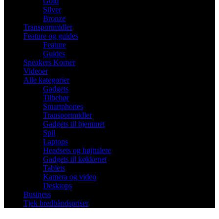
Gold
Silver
Bronze
Transportmidler
Feature og guides
Feature
Guides
Speakers Korner
Videoer
Alle kategorier
Gadgets
Tilbehør
Smartphones
Transportmidler
Gadgets til hjemmet
Spil
Laptops
Headsets og højttalere
Gadgets til køkkenet
Tablets
Kamera og video
Desktops
Business
Tjek bredbåndspriser