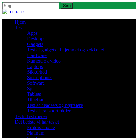
Søg
efter:
Hjem
Test
Apps
Desktops
Gadgets
Test af gadgets til hjemmet og køkkenet
Hardware
Kamera og video
Laptops
Sikkerhed
Smartphones
Software
Spil
Tablets
Tilbehør
Test af headsets og højttalere
Test af transportmidler
Tech-Test mener
Det bedste vi har testet
Editors choice
Platinum