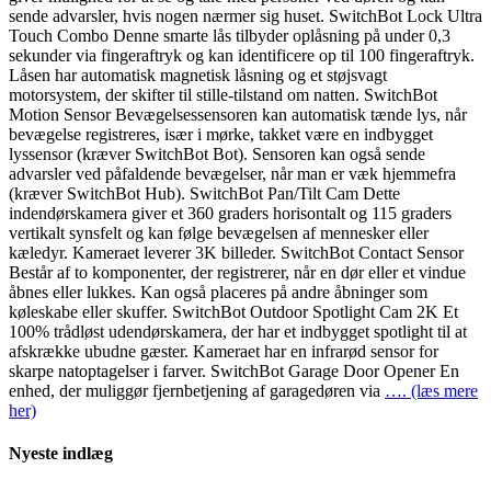
sende advarsler, hvis nogen nærmer sig huset. SwitchBot Lock Ultra
Touch Combo Denne smarte lås tilbyder oplåsning på under 0,3
sekunder via fingeraftryk og kan identificere op til 100 fingeraftryk.
Låsen har automatisk magnetisk låsning og et støjsvagt
motorsystem, der skifter til stille-tilstand om natten. SwitchBot
Motion Sensor Bevægelsessensoren kan automatisk tænde lys, når
bevægelse registreres, især i mørke, takket være en indbygget
lyssensor (kræver SwitchBot Bot). Sensoren kan også sende
advarsler ved påfaldende bevægelser, når man er væk hjemmefra
(kræver SwitchBot Hub). SwitchBot Pan/Tilt Cam Dette
indendørskamera giver et 360 graders horisontalt og 115 graders
vertikalt synsfelt og kan følge bevægelsen af mennesker eller
kæledyr. Kameraet leverer 3K billeder. SwitchBot Contact Sensor
Består af to komponenter, der registrerer, når en dør eller et vindue
åbnes eller lukkes. Kan også placeres på andre åbninger som
køleskabe eller skuffer. SwitchBot Outdoor Spotlight Cam 2K Et
100% trådløst udendørskamera, der har et indbygget spotlight til at
afskrække ubudne gæster. Kameraet har en infrarød sensor for
skarpe natoptagelser i farver. SwitchBot Garage Door Opener En
enhed, der muliggør fjernbetjening af garagedøren via
…. (læs mere
her)
Nyeste indlæg