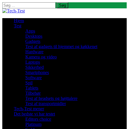
Søg
efter:
Hjem
Test
Apps
Desktops
Gadgets
Test af gadgets til hjemmet og køkkenet
Hardware
Kamera og video
Laptops
Sikkerhed
Smartphones
Software
Spil
Tablets
Tilbehør
Test af headsets og højttalere
Test af transportmidler
Tech-Test mener
Det bedste vi har testet
Editors choice
Platinum