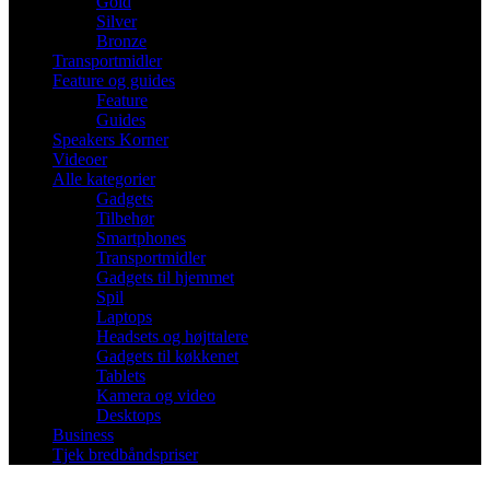
Gold
Silver
Bronze
Transportmidler
Feature og guides
Feature
Guides
Speakers Korner
Videoer
Alle kategorier
Gadgets
Tilbehør
Smartphones
Transportmidler
Gadgets til hjemmet
Spil
Laptops
Headsets og højttalere
Gadgets til køkkenet
Tablets
Kamera og video
Desktops
Business
Tjek bredbåndspriser