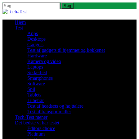
Søg
efter:
Hjem
Test
Apps
Desktops
Gadgets
Test af gadgets til hjemmet og køkkenet
Hardware
Kamera og video
Laptops
Sikkerhed
Smartphones
Software
Spil
Tablets
Tilbehør
Test af headsets og højttalere
Test af transportmidler
Tech-Test mener
Det bedste vi har testet
Editors choice
Platinum