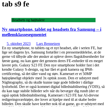
tab s9 fe
Headsets og højttalere
Ny smartphone, tablet og headsets fra Samsung – i
mellemklassesegmentet
5. oktober 2023
Lars Bennetzen
En ny smartphone, to tablets og et nyt headset, alle i serien FE, har
lige set dagens lys. Samsung fortæller i en pressemeddelelse, at de
gerne vil tilbyde alle der ønsker at opleve deres flagskibsenheder for
første gang, nu kan gøre det gennem deres FE-enheder til en meget
lavere pris. Galaxy S23 FE Den nye smartphone holder fast i det
kendte Galaxy S-design, og har fået et godt kamera og IP68-
certificering, så det tåler vand og støv. Kameraet er et 50MP
højopløseligt objektiv med 3x optisk zoom. Den er udstyret med
Nightography, så du skulle kunne tage gode billeder i dårlige
lysforhold. Der er også kommet digital billedstabilisering (VDIS), så
du kan tage stabile billeder selv når du bevæger dig rundt (der er
også optisk billedstabilisering. Kameraet i S23 FE har AI-drevne
redigeringsværktøjer, der lover at hjælpe med til at skabe bedre
billeder. Den skulle have kræfter nok til at game, go er udstyret med