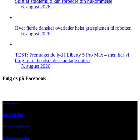
Skift af studiemiljø kan forbedre din hukommelse
6. august 2026
Hver fjerde dansker overlader helst græsplænen til robotten
6. august 2026
TEST: Fremragende lyd i Liberty 5 Pro Max – men har vi
brug for et headset der kan tage noter?
5. august 2026
Følg os på Facebook
Kontakt os
Om Tech-Test
Vores bedømmelse
Nyhedsbrevsarkiv