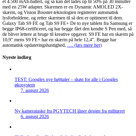
et 4.500 mAh-batteri, og så kan det lades op til 50% på 30 minutter
med en 25W adapter. Skærmen er en Dynamic AMOLED 2X-
skærm, og Vision Booster-teknologien registrerer automatisk
lysforholdene, og retter skærmen til så den er optimeret til dem.
Galaxy Tab S9 FE og Tab S9 FE+ De to nye tablets fra Samsung er
begge IP68-certificeret, og har begge fået den kendte S Pen med, så
de bliver lettere at bruge til kreative opgaver. S9 FE har en skærm på
10,9″ mens S9 FE+ har en skærm på hele 12,4″. Begge har
automatisk opdateringshastighed,
…. (læs mere her)
Nyeste indlæg
TEST: Googles nye højttaler – skøn for alle i Googles
økosystem
7. august 2026
Ny kamerataske fra PGYTECH låner design fra militæret
6. august 2026