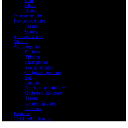
Gold
Silver
Bronze
Transportmidler
Feature og guides
Feature
Guides
Speakers Korner
Videoer
Alle kategorier
Gadgets
Tilbehør
Smartphones
Transportmidler
Gadgets til hjemmet
Spil
Laptops
Headsets og højttalere
Gadgets til køkkenet
Tablets
Kamera og video
Desktops
Business
Tjek bredbåndspriser