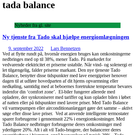
tada balance
Nyheder fra gl. site
Ny tjenste fra Tado skal hjælpe energiomlægningen
9. september 2022
Lars Bennetzen
Ved at flytte rundt på, hvornår energien bruges kan omkostningerne
nedbringes med op til 38%, mener Tado. På markedet for
vedvarende elektricitet er priserne ustabile. Når vind- og solenergi er
let tilgængelig, falder priserne markant. Den nye tjeneste Tado
Balance, benytter disse tidspunkter med lave energipriser henover
dagen til at udføre hovedparten af dit hjems opvarmning eller
nedkøling, samtidig med at beboernes foretrukne temperatur bevares
indenfor din ‘comfort zone’. El-biler fungerer allerede med
opladere, der synkroniserer med tariffer og kun oplader bilen i løbet
af natten eller på tidspunkter med lavere priser. Med Tado Balance
vil varmepumpen eller airconditionanlægget gøre det samme – aktivt
søge efter disse lave priser. Ved at anvende intelligente termostater
sparer forbrugerne i gennemsnit 22% i energiomkostninger. Med
Tado Balance nedbringer forbrugerne deres omkostninger med
yderligere 20%. Alt i alt vil Tado-brugere, der balancerer deres