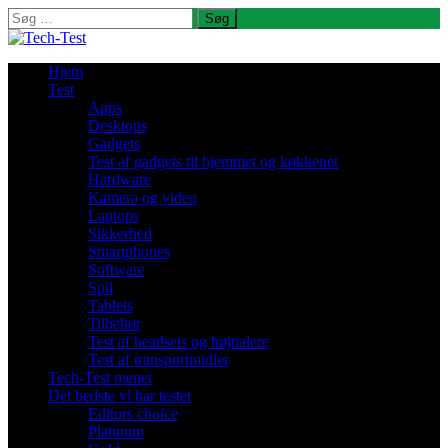
Søg
efter:
Hjem
Test
Apps
Desktops
Gadgets
Test af gadgets til hjemmet og køkkenet
Hardware
Kamera og video
Laptops
Sikkerhed
Smartphones
Software
Spil
Tablets
Tilbehør
Test af headsets og højttalere
Test af transportmidler
Tech-Test mener
Det bedste vi har testet
Editors choice
Platinum