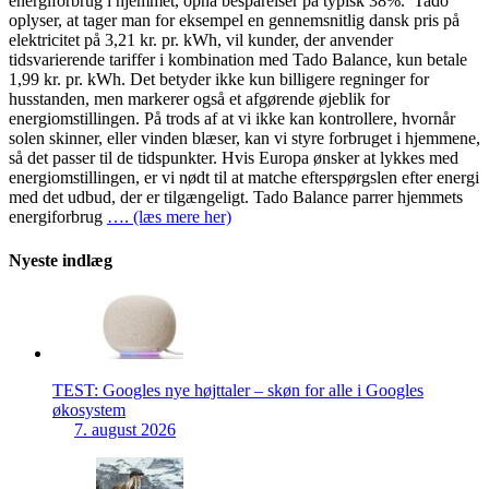
energiforbrug i hjemmet, opnå besparelser på typisk 38%. Tado
oplyser, at tager man for eksempel en gennemsnitlig dansk pris på
elektricitet på 3,21 kr. pr. kWh, vil kunder, der anvender
tidsvarierende tariffer i kombination med Tado Balance, kun betale
1,99 kr. pr. kWh. Det betyder ikke kun billigere regninger for
husstanden, men markerer også et afgørende øjeblik for
energiomstillingen. På trods af at vi ikke kan kontrollere, hvornår
solen skinner, eller vinden blæser, kan vi styre forbruget i hjemmene,
så det passer til de tidspunkter. Hvis Europa ønsker at lykkes med
energiomstillingen, er vi nødt til at matche efterspørgslen efter energi
med det udbud, der er tilgængeligt. Tado Balance parrer hjemmets
energiforbrug
…. (læs mere her)
Nyeste indlæg
TEST: Googles nye højttaler – skøn for alle i Googles
økosystem
7. august 2026