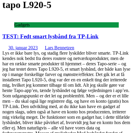
tapo L920-5
Gadgets
TEST: Fedt smart lysbånd fra TP-Link
30. januar 2023
Lars Bennetzen
Lys er ikke bare lys, og stadig flere lyskilder bliver smarte. TP-Link
kendes nok bedst fra deres routere og netværksprodukter, men de
har en række smarte produkter til hjemmet – deres Tapo-serie – og
jeg har testet deres Tapo L920-5, et smart lysbånd, der både kan lyse
op i mange forskellige farver og mønstre/effekter. Det gik let at få
installeret Tapo L920-5, dog var der en en enkelt ting der irriterede
mig, hvilket jeg kommer tilbage til om lidt. Alt jeg skulle gøre var
hente Tapo-app’en, tænde lysbåndet og følge vejledningen i app’en.
Som udgangspunkt er det let og problemfrit. Men – og der er et lille
men – du skal også lige registrere dig, og have en konto (gratis) hos
TP-Link. Den udvikling med, at du ikke kan have en gadget af
nogen slags, uden også at have en konto hos producenten, irriterer
mig virkelig meget. De funktioner som en gadget har, i dette tilfælde
lysbåndet, bliver ikke påvirket af, hvorvidt jeg har en konto hos dem
eller ej. Men naturligvis – alle vil have vores data og