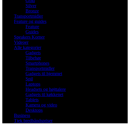
Gold
Silver
Bronze
Transportmidler
Feature og guides
Feature
Guides
Speakers Korner
Videoer
Alle kategorier
Gadgets
Tilbehør
Smartphones
Transportmidler
Gadgets til hjemmet
Spil
Laptops
Headsets og højttalere
Gadgets til køkkenet
Tablets
Kamera og video
Desktops
Business
Tjek bredbåndspriser