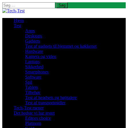
Søg
efter:
Hjem
Test
Apps
Desktops
Gadgets
Test af gadgets til hjemmet og køkkenet
Hardware
Kamera og video
Laptops
Sikkerhed
Smartphones
Software
Spil
Tablets
Tilbehør
Test af headsets og højttalere
Test af transportmidler
Tech-Test mener
Det bedste vi har testet
Editors choice
Platinum