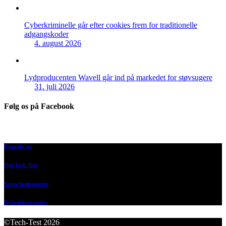
Cyberkriminelle går efter cookies frem for traditionelle
adgangskoder
4. august 2026
Lydproducenten Wavell går ind på markedet for støvsugere
31. juli 2026
Følg os på Facebook
Kontakt os
Om Tech-Test
Vores bedømmelse
Nyhedsbrevsarkiv
©Tech-Test 2026