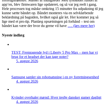
forbrugsmønstre. Masser af muligheder Med lysbåndet fundet af
app’en, blev firmwaren lige opdateret, og så var jeg reelt i gang.
Hele processen tog måske omkring 15 minutter fra udpakning til jeg
kunne sætte båndet op. Båndet monteres via en selvklæbende
beklædning på bagsiden, hvilket også går let. Her kommer jeg så
lige med et pro-tip. Planlæg opsætningen på forhånd – test om
båndet kan være der hvor du gerne vil have
…. (læs mere her)
Nyeste indlæg
TEST: Fremragende lyd i Liberty 5 Pro Max – men har vi
brug for et headset der kan tage noter?
5. august 2026
Samsung samler sin robotsatsning i en ny forretningsenhed
4. august 2026
Kvinder overhaler mænd: Hver tredje dansker gamer dagligt
4. august 2026