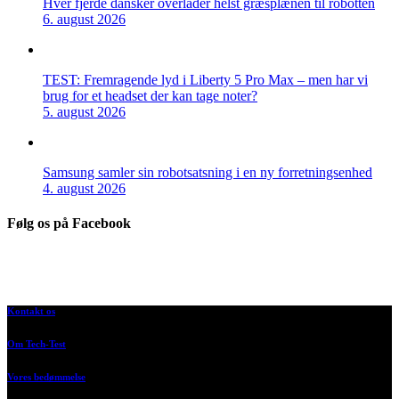
Hver fjerde dansker overlader helst græsplænen til robotten
6. august 2026
TEST: Fremragende lyd i Liberty 5 Pro Max – men har vi
brug for et headset der kan tage noter?
5. august 2026
Samsung samler sin robotsatsning i en ny forretningsenhed
4. august 2026
Følg os på Facebook
Kontakt os
Om Tech-Test
Vores bedømmelse