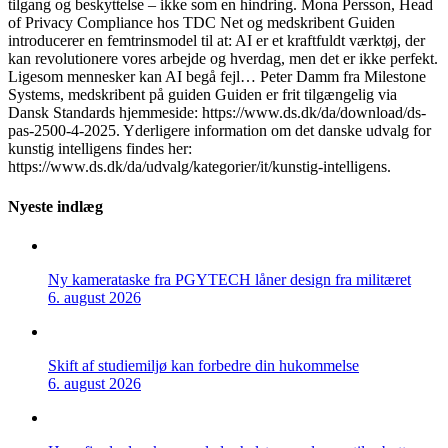
tilgang og beskyttelse – ikke som en hindring. Mona Persson, Head
of Privacy Compliance hos TDC Net og medskribent Guiden
introducerer en femtrinsmodel til at: AI er et kraftfuldt værktøj, der
kan revolutionere vores arbejde og hverdag, men det er ikke perfekt.
Ligesom mennesker kan AI begå fejl… Peter Damm fra Milestone
Systems, medskribent på guiden Guiden er frit tilgængelig via
Dansk Standards hjemmeside: https://www.ds.dk/da/download/ds-
pas-2500-4-2025. Yderligere information om det danske udvalg for
kunstig intelligens findes her:
https://www.ds.dk/da/udvalg/kategorier/it/kunstig-intelligens.
Nyeste indlæg
Ny kamerataske fra PGYTECH låner design fra militæret
6. august 2026
Skift af studiemiljø kan forbedre din hukommelse
6. august 2026