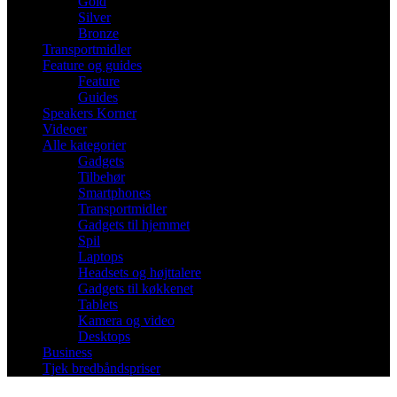
Gold
Silver
Bronze
Transportmidler
Feature og guides
Feature
Guides
Speakers Korner
Videoer
Alle kategorier
Gadgets
Tilbehør
Smartphones
Transportmidler
Gadgets til hjemmet
Spil
Laptops
Headsets og højttalere
Gadgets til køkkenet
Tablets
Kamera og video
Desktops
Business
Tjek bredbåndspriser