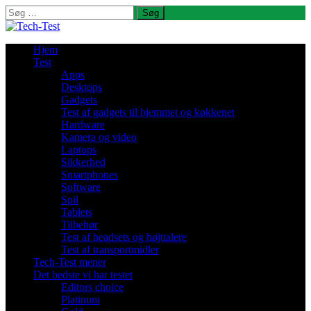
Søg
efter:
Hjem
Test
Apps
Desktops
Gadgets
Test af gadgets til hjemmet og køkkenet
Hardware
Kamera og video
Laptops
Sikkerhed
Smartphones
Software
Spil
Tablets
Tilbehør
Test af headsets og højttalere
Test af transportmidler
Tech-Test mener
Det bedste vi har testet
Editors choice
Platinum