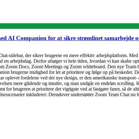
med AI Companion for at sikre strømlinet samarbejde
at-sidebar, der sikrer brugerne en mere effektiv arbejdsplatform. Med 
f en arbejdsdag. Derfor afsøger vi hele tiden, hvordan vi kan skabe op
om Zoom Docs, Zoom Meetings og Zoom whiteboard. Den nye Team Chat-
ion brugerne mulighed for let at prioritere og følge op på beskeder. Det
r oplevet fordelene ved det nye design, er den amerikanske transport- 
levelsen mere glidende og intuitiv, og man undgår en endeløs scrollin
for brugeren at prioritere det vigtigste ved at fastgøre faner, så de alt
lsesscenarier inkluderer: Derudover understøtter Zoom Team Chat nu bl