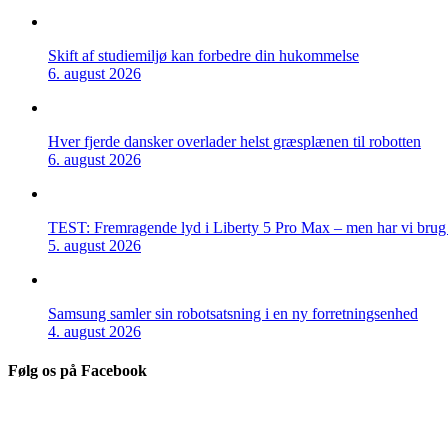
Skift af studiemiljø kan forbedre din hukommelse
6. august 2026
Hver fjerde dansker overlader helst græsplænen til robotten
6. august 2026
TEST: Fremragende lyd i Liberty 5 Pro Max – men har vi brug f
5. august 2026
Samsung samler sin robotsatsning i en ny forretningsenhed
4. august 2026
Følg os på Facebook