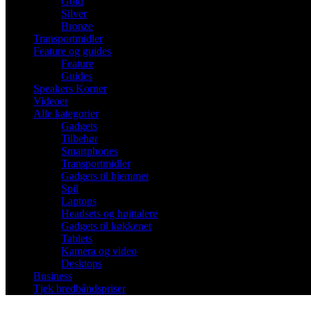
Gold
Silver
Bronze
Transportmidler
Feature og guides
Feature
Guides
Speakers Korner
Videoer
Alle kategorier
Gadgets
Tilbehør
Smartphones
Transportmidler
Gadgets til hjemmet
Spil
Laptops
Headsets og højttalere
Gadgets til køkkenet
Tablets
Kamera og video
Desktops
Business
Tjek bredbåndspriser