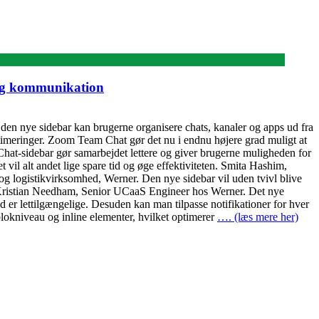
 og kommunikation
den nye sidebar kan brugerne organisere chats, kanaler og apps ud fra
timeringer. Zoom Team Chat gør det nu i endnu højere grad muligt at
sidebar gør samarbejdet lettere og giver brugerne muligheden for
 vil alt andet lige spare tid og øge effektiviteten. Smita Hashim,
og logistikvirksomhed, Werner. Den nye sidebar vil uden tvivl blive
g. Kristian Needham, Senior UCaaS Engineer hos Werner. Det nye
id er lettilgængelige. Desuden kan man tilpasse notifikationer for hver
okniveau og inline elementer, hvilket optimerer
…. (læs mere her)