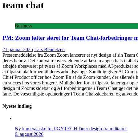
team chat
Business
PM: Zoom løfter sløret for Team Chat-forbedringer 
21. januar 2025
Lars Bennetzen
Pressemeddelelse fra Zoom Zoom lancerer et nyt design af sin Team Ch
deres behov. Det kan være overvældende at læse mange chats i løbet a
arbejde ubesværet på tværs af Zoom Workplaces med AI-produkter s
at tilpasse platformen til deres arbejdsgange. Samtidig giver AI Compan
Chief Product officer hos Zoom En af de Zoom-kunder, der allerede ha
en succes hos vores brugere. Muligheden for at tilpasse faner gør op
design til Zooms sidebar og AI-forbedringerne i Team Chat gør det nemt 
fane. De væsentligste opdateringer i Team Chat-sidebaren og anvende
Nyeste indlæg
Ny kamerataske fra PGYTECH låner design fra militæret
6. august 2026