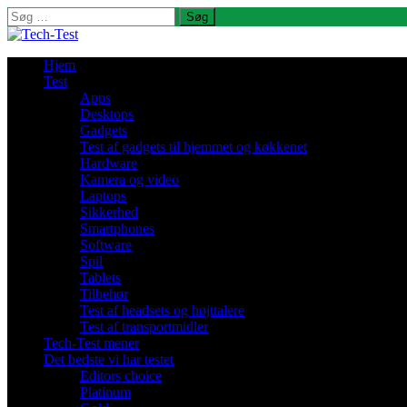
Søg
efter:
Hjem
Test
Apps
Desktops
Gadgets
Test af gadgets til hjemmet og køkkenet
Hardware
Kamera og video
Laptops
Sikkerhed
Smartphones
Software
Spil
Tablets
Tilbehør
Test af headsets og højttalere
Test af transportmidler
Tech-Test mener
Det bedste vi har testet
Editors choice
Platinum