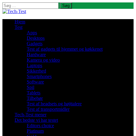
Søg
efter:
Hjem
Test
Apps
Desktops
Gadgets
Test af gadgets til hjemmet og køkkenet
Hardware
Kamera og video
Laptops
Sikkerhed
Smartphones
Software
Spil
Tablets
Tilbehør
Test af headsets og højttalere
Test af transportmidler
Tech-Test mener
Det bedste vi har testet
Editors choice
Platinum