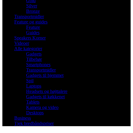
Gold
Silver
Bronze
Transportmidler
Feature og guides
Feature
Guides
Speakers Korner
Videoer
Alle kategorier
Gadgets
Tilbehør
Smartphones
Transportmidler
Gadgets til hjemmet
Spil
Laptops
Headsets og højttalere
Gadgets til køkkenet
Tablets
Kamera og video
Desktops
Business
Tjek bredbåndspriser