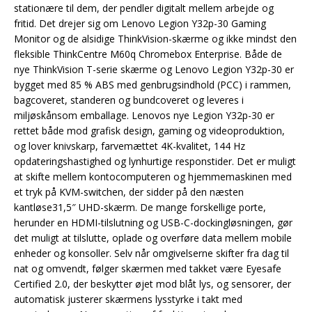
stationære til dem, der pendler digitalt mellem arbejde og
fritid. Det drejer sig om Lenovo Legion Y32p-30 Gaming
Monitor og de alsidige ThinkVision-skærme og ikke mindst den
fleksible ThinkCentre M60q Chromebox Enterprise. Både de
nye ThinkVision T-serie skærme og Lenovo Legion Y32p-30 er
bygget med 85 % ABS med genbrugsindhold (PCC) i rammen,
bagcoveret, standeren og bundcoveret og leveres i
miljøskånsom emballage. Lenovos nye Legion Y32p-30 er
rettet både mod grafisk design, gaming og videoproduktion,
og lover knivskarp, farvemættet 4K-kvalitet, 144 Hz
opdateringshastighed og lynhurtige responstider. Det er muligt
at skifte mellem kontocomputeren og hjemmemaskinen med
et tryk på KVM-switchen, der sidder på den næsten
kantløse31,5″ UHD-skærm. De mange forskellige porte,
herunder en HDMI-tilslutning og USB-C-dockingløsningen, gør
det muligt at tilslutte, oplade og overføre data mellem mobile
enheder og konsoller. Selv når omgivelserne skifter fra dag til
nat og omvendt, følger skærmen med takket være Eyesafe
Certified 2.0, der beskytter øjet mod blåt lys, og sensorer, der
automatisk justerer skærmens lysstyrke i takt med