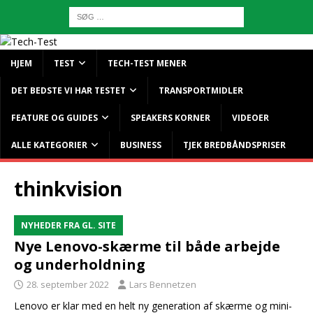
HJEM
TEST
TECH-TEST MENER
DET BEDSTE VI HAR TESTET
TRANSPORTMIDLER
FEATURE OG GUIDES
SPEAKERS KORNER
VIDEOER
ALLE KATEGORIER
BUSINESS
TJEK BREDBÅNDSPRISER
thinkvision
NYHEDER FRA GL. SITE
Nye Lenovo-skærme til både arbejde
og underholdning
28. september 2022
Lars Bennetzen
Lenovo er klar med en helt ny generation af skærme og mini-