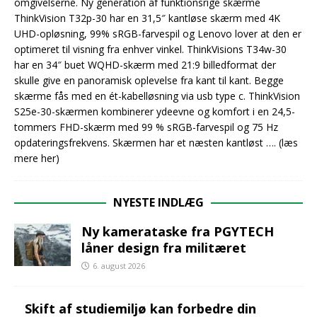
omgivelserne. Ny generation af funktionsrige skærme
ThinkVision T32p-30 har en 31,5″ kantløse skærm med 4K
UHD-opløsning, 99% sRGB-farvespil og Lenovo lover at den er
optimeret til visning fra enhver vinkel. ThinkVisions T34w-30
har en 34″ buet WQHD-skærm med 21:9 billedformat der
skulle give en panoramisk oplevelse fra kant til kant. Begge
skærme fås med en ét-kabelløsning via usb type c. ThinkVision
S25e-30-skærmen kombinerer ydeevne og komfort i en 24,5-
tommers FHD-skærm med 99 % sRGB-farvespil og 75 Hz
opdateringsfrekvens. Skærmen har et næsten kantløst
…. (læs
mere her)
NYESTE INDLÆG
Ny kamerataske fra PGYTECH
låner design fra militæret
6. august 2026
Skift af studiemiljø kan forbedre din