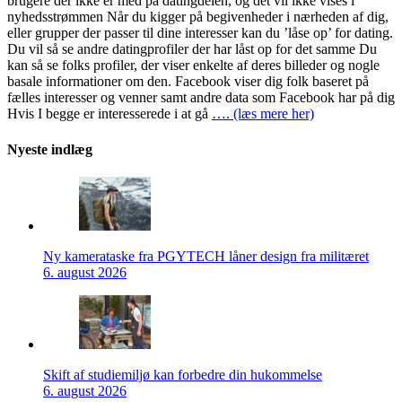
brugere der ikke er med på datingdelen, og det vil ikke vises i
nyhedsstrømmen Når du kigger på begivenheder i nærheden af dig,
eller grupper der passer til dine interesser kan du ’låse op’ for dating.
Du vil så se andre datingprofiler der har låst op for det samme Du
kan så se folks profiler, der viser enkelte af deres billeder og nogle
basale informationer om den. Facebook viser dig folk baseret på
fælles interesser og venner samt andre data som Facebook har på dig
Hvis I begge er interesserede i at gå
…. (læs mere her)
Nyeste indlæg
Ny kamerataske fra PGYTECH låner design fra militæret
6. august 2026
Skift af studiemiljø kan forbedre din hukommelse
6. august 2026