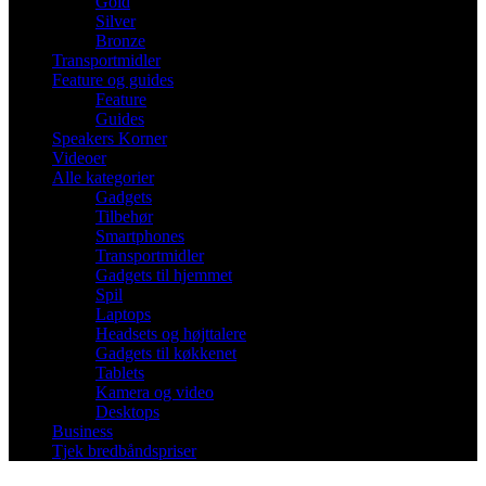
Gold
Silver
Bronze
Transportmidler
Feature og guides
Feature
Guides
Speakers Korner
Videoer
Alle kategorier
Gadgets
Tilbehør
Smartphones
Transportmidler
Gadgets til hjemmet
Spil
Laptops
Headsets og højttalere
Gadgets til køkkenet
Tablets
Kamera og video
Desktops
Business
Tjek bredbåndspriser