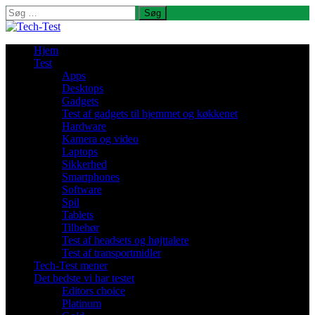
Søg
efter:
Hjem
Test
Apps
Desktops
Gadgets
Test af gadgets til hjemmet og køkkenet
Hardware
Kamera og video
Laptops
Sikkerhed
Smartphones
Software
Spil
Tablets
Tilbehør
Test af headsets og højttalere
Test af transportmidler
Tech-Test mener
Det bedste vi har testet
Editors choice
Platinum