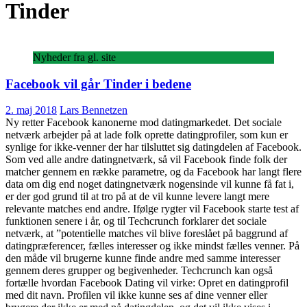
Tinder
Nyheder fra gl. site
Facebook vil går Tinder i bedene
2. maj 2018
Lars Bennetzen
Ny retter Facebook kanonerne mod datingmarkedet. Det sociale
netværk arbejder på at lade folk oprette datingprofiler, som kun er
synlige for ikke-venner der har tilsluttet sig datingdelen af Facebook.
Som ved alle andre datingnetværk, så vil Facebook finde folk der
matcher gennem en række parametre, og da Facebook har langt flere
data om dig end noget datingnetværk nogensinde vil kunne få fat i,
er der god grund til at tro på at de vil kunne levere langt mere
relevante matches end andre. Ifølge rygter vil Facebook starte test af
funktionen senere i år, og til Techcrunch forklarer det sociale
netværk, at ”potentielle matches vil blive foreslået på baggrund af
datingpræferencer, fælles interesser og ikke mindst fælles venner. På
den måde vil brugerne kunne finde andre med samme interesser
gennem deres grupper og begivenheder. Techcrunch kan også
fortælle hvordan Facebook Dating vil virke: Opret en datingprofil
med dit navn. Profilen vil ikke kunne ses af dine venner eller