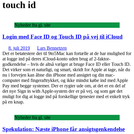
touch id
Nyheder fra gl. site
Login med Face ID og Touch ID på vej til iCloud
8. juli 2019
Lars Bennetzen
Det er betatestere der til 9to5Mac kan fortælle at de har mulighed for
at logge ind på deres iCloud-konto uden brug af 2-faktor-
godkendelse – hvis de altså vælger at bruge Face ID eller Touch ID.
Det virker som et naturligt, og smart, skridt for Apple at tage, når du
nu i forvejen kan åbne din iPhone med ansigtet og din mac-
computer med fingeraftrykket, og ikke mindst købe ind med Apple
Pay med begge systemer. Der er rygter ude om, at det er en del af
det nye Sign in with Apple-system der er på vej, og som gør det
muligt for dig at logge ind på forskellige tjenester med et enkelt tryk
på en knap.
Nyheder fra gl. site
Spekulation: Næste iPhone får ansigtsgenkendelse