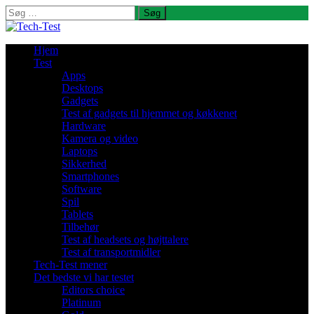
Søg
efter:
Hjem
Test
Apps
Desktops
Gadgets
Test af gadgets til hjemmet og køkkenet
Hardware
Kamera og video
Laptops
Sikkerhed
Smartphones
Software
Spil
Tablets
Tilbehør
Test af headsets og højttalere
Test af transportmidler
Tech-Test mener
Det bedste vi har testet
Editors choice
Platinum