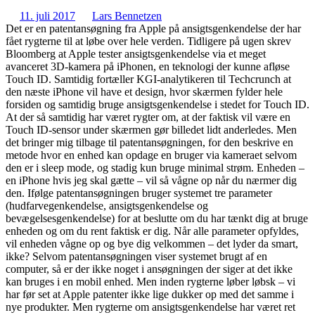
11. juli 2017
Lars Bennetzen
Det er en patentansøgning fra Apple på ansigtsgenkendelse der har
fået rygterne til at løbe over hele verden. Tidligere på ugen skrev
Bloomberg at Apple tester ansigtsgenkendelse via et meget
avanceret 3D-kamera på iPhonen, en teknologi der kunne afløse
Touch ID. Samtidig fortæller KGI-analytikeren til Techcrunch at
den næste iPhone vil have et design, hvor skærmen fylder hele
forsiden og samtidig bruge ansigtsgenkendelse i stedet for Touch ID.
At der så samtidig har været rygter om, at der faktisk vil være en
Touch ID-sensor under skærmen gør billedet lidt anderledes. Men
det bringer mig tilbage til patentansøgningen, for den beskrive en
metode hvor en enhed kan opdage en bruger via kameraet selvom
den er i sleep mode, og stadig kun bruge minimal strøm. Enheden –
en iPhone hvis jeg skal gætte – vil så vågne op når du nærmer dig
den. Ifølge patentansøgningen bruger systemet tre parameter
(hudfarvegenkendelse, ansigtsgenkendelse og
bevægelsesgenkendelse) for at beslutte om du har tænkt dig at bruge
enheden og om du rent faktisk er dig. Når alle parameter opfyldes,
vil enheden vågne op og bye dig velkommen – det lyder da smart,
ikke? Selvom patentansøgningen viser systemet brugt af en
computer, så er der ikke noget i ansøgningen der siger at det ikke
kan bruges i en mobil enhed. Men inden rygterne løber løbsk – vi
har før set at Apple patenter ikke lige dukker op med det samme i
nye produkter. Men rygterne om ansigtsgenkendelse har været ret