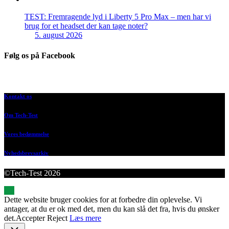
TEST: Fremragende lyd i Liberty 5 Pro Max – men har vi
brug for et headset der kan tage noter?
5. august 2026
Følg os på Facebook
Kontakt os
Om Tech-Test
Vores bedømmelse
Nyhedsbrevsarkiv
©Tech-Test 2026
Dette website bruger cookies for at forbedre din oplevelse. Vi
antager, at du er ok med det, men du kan slå det fra, hvis du ønsker
det.
Accepter
Reject
Læs mere