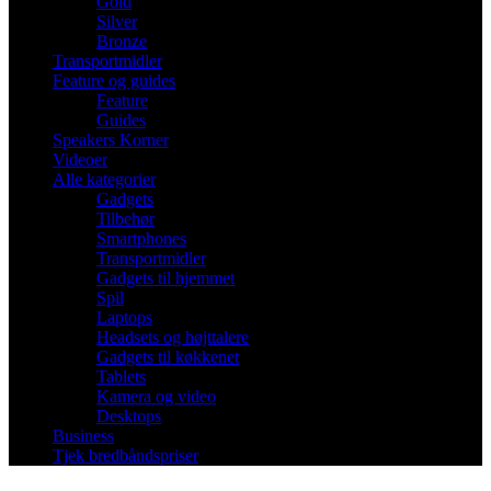
Gold
Silver
Bronze
Transportmidler
Feature og guides
Feature
Guides
Speakers Korner
Videoer
Alle kategorier
Gadgets
Tilbehør
Smartphones
Transportmidler
Gadgets til hjemmet
Spil
Laptops
Headsets og højttalere
Gadgets til køkkenet
Tablets
Kamera og video
Desktops
Business
Tjek bredbåndspriser