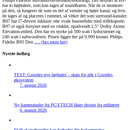
Philips Fidelios Surround-on-demand-teknologi. Det betyder at B97
har to højttalere, som kan tages af soundbaren. Når de er monteret
på den, så fungerer de som en del af venstre og højre kanal, og hvis
de tages af og placeres i rummet, så virker det som surround-kanaler.
B97 har I7-drivere inklusiv otte ovale basenehder med refleksporte.
B97 er også forsynet med en vinklet, opadvendt 2,5″ Dolby Atoms
Elevation-enhed. Den har en styrke på 500 watt i lydsystemet og
240 watt i subwooferen. Prisen ligger her på 9.999 kroner. Philips
Fidelio B95 Den
…. (læs mere her)
Nyeste indlæg
TEST: Googles nye højttaler – skøn for alle i Googles
økosystem
7. august 2026
Ny kamerataske fra PGYTECH låner design fra militæret
6. august 2026
Skift af studiemiljø kan forbedre din hukommelse