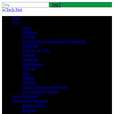
Søg
efter:
Hjem
Test
Apps
Desktops
Gadgets
Test af gadgets til hjemmet og køkkenet
Hardware
Kamera og video
Laptops
Sikkerhed
Smartphones
Software
Spil
Tablets
Tilbehør
Test af headsets og højttalere
Test af transportmidler
Tech-Test mener
Det bedste vi har testet
Editors choice
Platinum