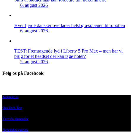
6. august 2026
Hver fjerde dansker overlader helst græsplænen til robotten
6. august 2026
TEST: Fremragende lyd i Liberty 5 Pro Max – men har vi
brug for et headset der kan tage noter?
5. august 2026
Følg os på Facebook
Kontakt os
Om Tech-Test
Vores bedømmelse
Nyhedsbrevsarkiv