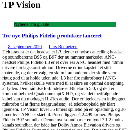
TP Vision
Nyheder fra gl. site
Tre nye Philips Fidelio produkter lanceret
8. september 2020
Lars Bennetzen
Helt præcist er det headsettet L3, der er et noise cancelling headset
og soundbarerne B95 og B97 der nu rammer markedet. ANC-
headset Philips Fidelio L3 er et over-ear ANC-headset med 40mm
drivere i trelagskonstruktion. Driverne er indkapslet i et stift
materiale, og der er valgt en skum i ørepuderne der skulle være
rigtig god til at holde uden ude. L3 har fire mikrofoner i ANC-
systemet, hvilket skulle være med til at sikre en optimal dæmpning
af lyden. Den trådløse forbindelse er Bluetooth 5.0, og den er
kompartibel med Qualcomm aptX HD, og via det medfølgende
kabel kan du modtaget Hi-Res audio. Der er ligeledes en indbygget
mikrofon til at fjerne baggrundsstøj, så telefonopkald går klart
igennem. TP Vision lover 35 timers spilletid på en opladning, og 30
timer hvis ANC er slået til. Prisen ligger på 2.499 kroner. Philips
Fidelio B97 soundbar Denne nye soundbar er en tynd 7.1.2 multi-
kanals soundbar, der både har Dolby Atmos Elevation drivers og