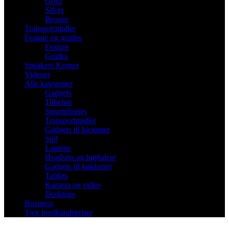
Gold
Silver
Bronze
Transportmidler
Feature og guides
Feature
Guides
Speakers Korner
Videoer
Alle kategorier
Gadgets
Tilbehør
Smartphones
Transportmidler
Gadgets til hjemmet
Spil
Laptops
Headsets og højttalere
Gadgets til køkkenet
Tablets
Kamera og video
Desktops
Business
Tjek bredbåndspriser