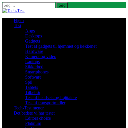
Søg
efter:
Hjem
Test
Apps
Desktops
Gadgets
Test af gadgets til hjemmet og køkkenet
Hardware
Kamera og video
Laptops
Sikkerhed
Smartphones
Software
Spil
Tablets
Tilbehør
Test af headsets og højttalere
Test af transportmidler
Tech-Test mener
Det bedste vi har testet
Editors choice
Platinum