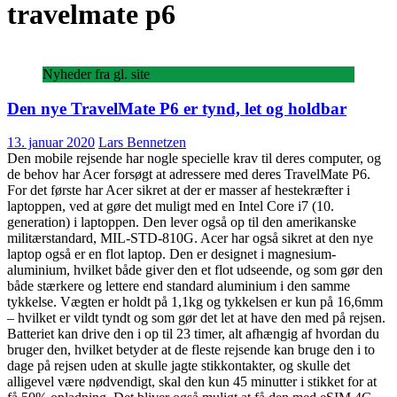
travelmate p6
Nyheder fra gl. site
Den nye TravelMate P6 er tynd, let og holdbar
13. januar 2020
Lars Bennetzen
Den mobile rejsende har nogle specielle krav til deres computer, og
de behov har Acer forsøgt at adressere med deres TravelMate P6.
For det første har Acer sikret at der er masser af hestekræfter i
laptoppen, ved at gøre det muligt med en Intel Core i7 (10.
generation) i laptoppen. Den lever også op til den amerikanske
militærstandard, MIL-STD-810G. Acer har også sikret at den nye
laptop også er en flot laptop. Den er designet i magnesium-
aluminium, hvilket både giver den et flot udseende, og som gør den
både stærkere og lettere end standard aluminium i den samme
tykkelse. Vægten er holdt på 1,1kg og tykkelsen er kun på 16,6mm
– hvilket er vildt tyndt og som gør det let at have den med på rejsen.
Batteriet kan drive den i op til 23 timer, alt afhængig af hvordan du
bruger den, hvilket betyder at de fleste rejsende kan bruge den i to
dage på rejsen uden at skulle jagte stikkontakter, og skulle det
alligevel være nødvendigt, skal den kun 45 minutter i stikket for at