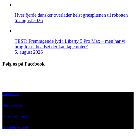
Hver fjerde dansker overlader helst græsplænen til robotten
6. august 2026
TEST: Fremragende lyd i Liberty 5 Pro Max – men har vi
brug for et headset der kan tage noter?
5. august 2026
Følg os på Facebook
Kontakt os
Om Tech-Test
Vores bedømmelse
Nyhedsbrevsarkiv