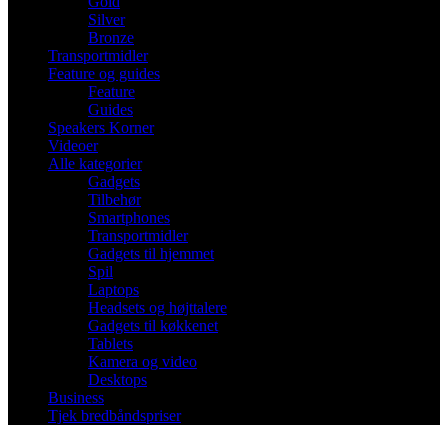
Gold
Silver
Bronze
Transportmidler
Feature og guides
Feature
Guides
Speakers Korner
Videoer
Alle kategorier
Gadgets
Tilbehør
Smartphones
Transportmidler
Gadgets til hjemmet
Spil
Laptops
Headsets og højttalere
Gadgets til køkkenet
Tablets
Kamera og video
Desktops
Business
Tjek bredbåndspriser