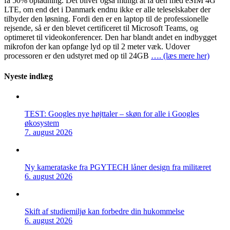
få 50% opladning. Det bliver også muligt at få den med eSIM 4G
LTE, om end det i Danmark endnu ikke er alle teleselskaber der
tilbyder den løsning. Fordi den er en laptop til de professionelle
rejsende, så er den blevet certificeret til Microsoft Teams, og
optimeret til videokonferencer. Den har blandt andet en indbygget
mikrofon der kan opfange lyd op til 2 meter væk. Udover
processoren er den udstyret med op til 24GB
…. (læs mere her)
Nyeste indlæg
TEST: Googles nye højttaler – skøn for alle i Googles
økosystem
7. august 2026
Ny kamerataske fra PGYTECH låner design fra militæret
6. august 2026
Skift af studiemiljø kan forbedre din hukommelse
6. august 2026