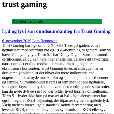
trust gaming
Nyheder fra gl. site
Lyd og lys i surroundsoundanlæg fra Trust Gaming
6. november 2019
Lars Bennetzen
Trust Gaming har lige sendt GXT 698 Torro på gaden, et nyt
højttalersæt med kraftfuld lyd og RGB-belysning til gamere, som vil
have både lyd og lys. Torro 5.1 har Dolby Digital Surroundsound-
certificering, så du kan høre hver eneste lille detalje i dit favoritspil,
uanset om det er dine modstanderes fodtrin bag dig eller en
eksplosion i horisonten. Trust Gaming lover, at anlægget har så
detaljeret lydbillede, at det bliver det mere indlevende end
nogensinde før at nyde musik, film og spil derhjemme med venner
og familie. Surroundsound leveres af fem individuelle højttalere,
som giver krystalklar lyd, takket være den medfølgende subwoofer,
kan du nyde dyb og ren lyd, der fylder hvert hjørne i dit spillerum.
Torro 5.1 byder ikke kun på masser af lyd – højttalersystemet har
også integreret RGB-belysning, der tilpasser sig den afspillede lyd.
Vælg mellem forskellige tilstande: Gradvis farveændring med
levende RGB, roterende farver, bas-synkroniseret RGB eller syv