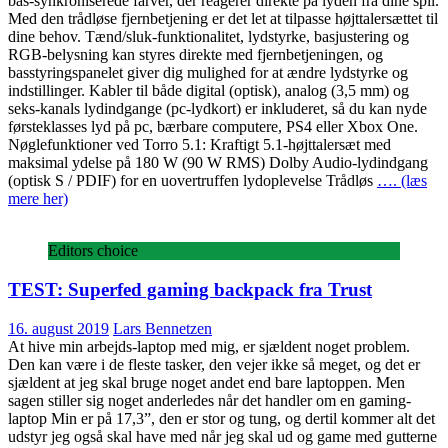
bas-synkroniserede farver, der reagerer direkte på lyden fra dine spil.
Med den trådløse fjernbetjening er det let at tilpasse højttalersættet til
dine behov. Tænd/sluk-funktionalitet, lydstyrke, basjustering og
RGB-belysning kan styres direkte med fjernbetjeningen, og
basstyringspanelet giver dig mulighed for at ændre lydstyrke og
indstillinger. Kabler til både digital (optisk), analog (3,5 mm) og
seks-kanals lydindgange (pc-lydkort) er inkluderet, så du kan nyde
førsteklasses lyd på pc, bærbare computere, PS4 eller Xbox One.
Nøglefunktioner ved Torro 5.1: Kraftigt 5.1-højttalersæt med
maksimal ydelse på 180 W (90 W RMS) Dolby Audio-lydindgang
(optisk S / PDIF) for en uovertruffen lydoplevelse Trådløs
…. (læs
mere her)
Editors choice
TEST: Superfed gaming backpack fra Trust
16. august 2019
Lars Bennetzen
At hive min arbejds-laptop med mig, er sjældent noget problem.
Den kan være i de fleste tasker, den vejer ikke så meget, og det er
sjældent at jeg skal bruge noget andet end bare laptoppen. Men
sagen stiller sig noget anderledes når det handler om en gaming-
laptop Min er på 17,3”, den er stor og tung, og dertil kommer alt det
udstyr jeg også skal have med når jeg skal ud og game med gutterne