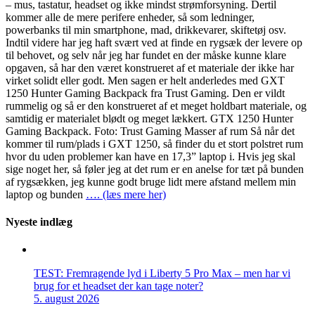
– mus, tastatur, headset og ikke mindst strømforsyning. Dertil
kommer alle de mere perifere enheder, så som ledninger,
powerbanks til min smartphone, mad, drikkevarer, skiftetøj osv.
Indtil videre har jeg haft svært ved at finde en rygsæk der levere op
til behovet, og selv når jeg har fundet en der måske kunne klare
opgaven, så har den været konstrueret af et materiale der ikke har
virket solidt eller godt. Men sagen er helt anderledes med GXT
1250 Hunter Gaming Backpack fra Trust Gaming. Den er vildt
rummelig og så er den konstrueret af et meget holdbart materiale, og
samtidig er materialet blødt og meget lækkert. GTX 1250 Hunter
Gaming Backpack. Foto: Trust Gaming Masser af rum Så når det
kommer til rum/plads i GXT 1250, så finder du et stort polstret rum
hvor du uden problemer kan have en 17,3” laptop i. Hvis jeg skal
sige noget her, så føler jeg at det rum er en anelse for tæt på bunden
af rygsækken, jeg kunne godt bruge lidt mere afstand mellem min
laptop og bunden
…. (læs mere her)
Nyeste indlæg
TEST: Fremragende lyd i Liberty 5 Pro Max – men har vi
brug for et headset der kan tage noter?
5. august 2026