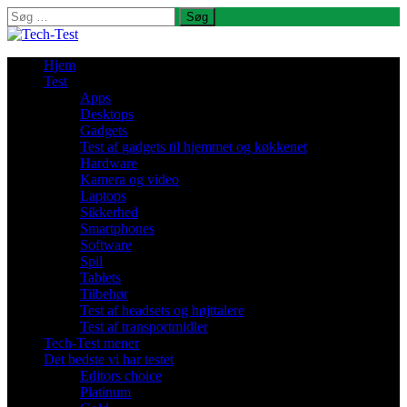
Søg
efter:
Hjem
Test
Apps
Desktops
Gadgets
Test af gadgets til hjemmet og køkkenet
Hardware
Kamera og video
Laptops
Sikkerhed
Smartphones
Software
Spil
Tablets
Tilbehør
Test af headsets og højttalere
Test af transportmidler
Tech-Test mener
Det bedste vi har testet
Editors choice
Platinum