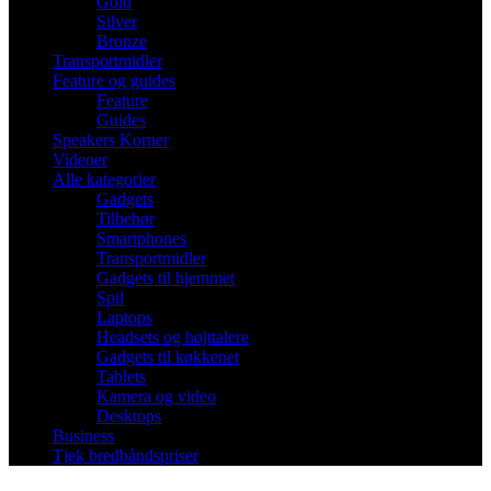
Gold
Silver
Bronze
Transportmidler
Feature og guides
Feature
Guides
Speakers Korner
Videoer
Alle kategorier
Gadgets
Tilbehør
Smartphones
Transportmidler
Gadgets til hjemmet
Spil
Laptops
Headsets og højttalere
Gadgets til køkkenet
Tablets
Kamera og video
Desktops
Business
Tjek bredbåndspriser