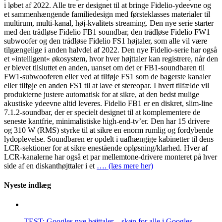
i løbet af 2022. Alle tre er designet til at bringe Fidelio-ydeevne og
et sammenhængende familiedesign med førsteklasses materialer til
multirum, multi-kanal, høj-kvalitets streaming. Den nye serie starter
med den trådløse Fidelio FB1 soundbar, den trådløse Fidelio FW1
subwoofer og den trådløse Fidelio FS1 højtaler, som alle vil være
tilgængelige i anden halvdel af 2022. Den nye Fidelio-serie har også
et »intelligent« økosystem, hvor hver højttaler kan registrere, når den
er blevet tilsluttet en anden, uanset om det er FB1-soundbaren til
FW1-subwooferen eller ved at tilføje FS1 som de bagerste kanaler
eller tilføje en anden FS1 til at lave et stereopar. I hvert tilfælde vil
produkterne justere automatisk for at sikre, at den bedst mulige
akustiske ydeevne altid leveres. Fidelio FB1 er en diskret, slim-line
7.1.2-soundbar, der er specielt designet til at komplementere de
seneste kantfrie, minimalistiske high-end-tv’er. Den har 15 drivere
og 310 W (RMS) styrke til at sikre en enorm rumlig og fordybende
lydoplevelse. Soundbaren er opdelt i uafhængige kabinetter til dens
LCR-sektioner for at sikre enestående opløsning/klarhed. Hver af
LCR-kanalerne har også et par mellemtone-drivere monteret på hver
side af en diskanthøjttaler i et
…. (læs mere her)
Nyeste indlæg
TEST: Googles nye højttaler – skøn for alle i Googles