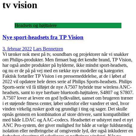
tv vision
Headsets og højttalere
Nye sport-headsets fra TP Vision
3. februar 2022
Lars Bennetzen
Vi tænker nok mest på tv, soundbars og projektorer når vi snakker
om Philips-produkter. Men firmaet bag det kendte brand, TP Vision,
har også andre produkter på hylderne, ikke mindst sport-headsets,
og nu er de på på vej med en række nye modeller og kategorier.
Faktisk fortæller TP Vision i en pressemeddelelse, at de i løbet af
2022 vil opdatere hele deres serie af Philips Sports-headsets. Philips
Sports-serie vil få tilføjet de nye A7507 hybride true wireless ANC-
headsets, samt to nye bærbare bluetooth-højttalere, S4807 og S7807.
A7507 lover at levere en god lydkvalitet, uanset om brugeren træner
i et støjende fitness center, løber udenfor eller vandrer et sted, hvor
vinden virkelig rusker godt og grundigt i ting og sager. Det skulle
opnås gennem en kombination af store drivere, samt kompatibilitet
med både LDAC og AAC-codecs. Headsettet er udstyret med et nyt
ANC Pro-system, der giver mulighed for både at vælge fuldstændig
isolation eller nedbringelse af omgivende lyd, der også inkluderer en