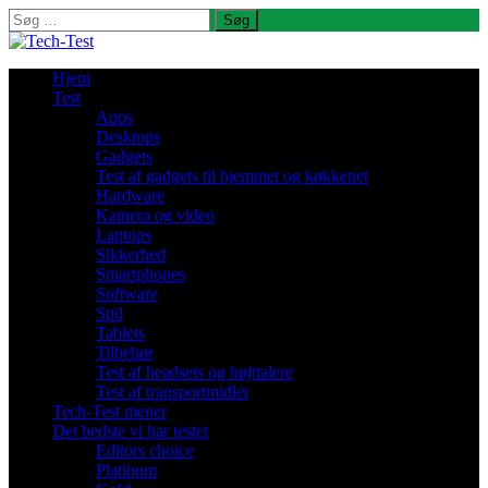
Søg
efter:
Hjem
Test
Apps
Desktops
Gadgets
Test af gadgets til hjemmet og køkkenet
Hardware
Kamera og video
Laptops
Sikkerhed
Smartphones
Software
Spil
Tablets
Tilbehør
Test af headsets og højttalere
Test af transportmidler
Tech-Test mener
Det bedste vi har testet
Editors choice
Platinum