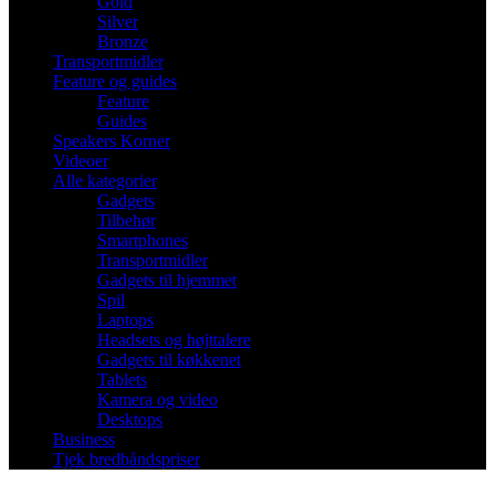
Gold
Silver
Bronze
Transportmidler
Feature og guides
Feature
Guides
Speakers Korner
Videoer
Alle kategorier
Gadgets
Tilbehør
Smartphones
Transportmidler
Gadgets til hjemmet
Spil
Laptops
Headsets og højttalere
Gadgets til køkkenet
Tablets
Kamera og video
Desktops
Business
Tjek bredbåndspriser