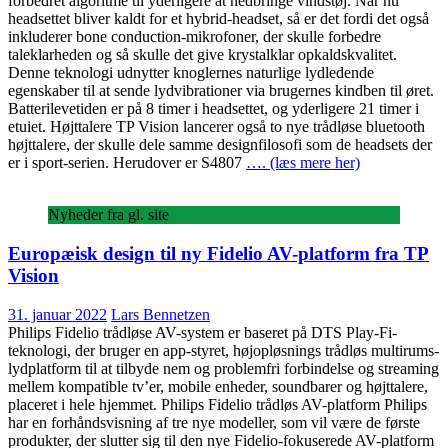
forbedret algoritme til yderligere at nedbringe vindstøj. Når nu
headsettet bliver kaldt for et hybrid-headset, så er det fordi det også
inkluderer bone conduction-mikrofoner, der skulle forbedre
taleklarheden og så skulle det give krystalklar opkaldskvalitet.
Denne teknologi udnytter knoglernes naturlige lydledende
egenskaber til at sende lydvibrationer via brugernes kindben til øret.
Batterilevetiden er på 8 timer i headsettet, og yderligere 21 timer i
etuiet. Højttalere TP Vision lancerer også to nye trådløse bluetooth
højttalere, der skulle dele samme designfilosofi som de headsets der
er i sport-serien. Herudover er S4807
…. (læs mere her)
Nyheder fra gl. site
Europæisk design til ny Fidelio AV-platform fra TP
Vision
31. januar 2022
Lars Bennetzen
Philips Fidelio trådløse AV-system er baseret på DTS Play-Fi-
teknologi, der bruger en app-styret, højopløsnings trådløs multirums-
lydplatform til at tilbyde nem og problemfri forbindelse og streaming
mellem kompatible tv’er, mobile enheder, soundbarer og højttalere,
placeret i hele hjemmet. Philips Fidelio trådløs AV-platform Philips
har en forhåndsvisning af tre nye modeller, som vil være de første
produkter, der slutter sig til den nye Fidelio-fokuserede AV-platform