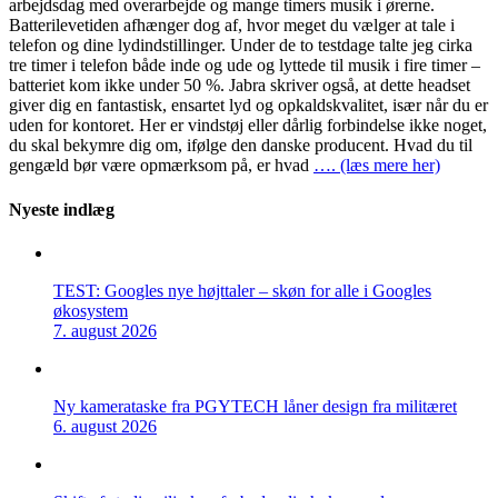
arbejdsdag med overarbejde og mange timers musik i ørerne.
Batterilevetiden afhænger dog af, hvor meget du vælger at tale i
telefon og dine lydindstillinger. Under de to testdage talte jeg cirka
tre timer i telefon både inde og ude og lyttede til musik i fire timer –
batteriet kom ikke under 50 %. Jabra skriver også, at dette headset
giver dig en fantastisk, ensartet lyd og opkaldskvalitet, især når du er
uden for kontoret. Her er vindstøj eller dårlig forbindelse ikke noget,
du skal bekymre dig om, ifølge den danske producent. Hvad du til
gengæld bør være opmærksom på, er hvad
…. (læs mere her)
Nyeste indlæg
TEST: Googles nye højttaler – skøn for alle i Googles
økosystem
7. august 2026
Ny kamerataske fra PGYTECH låner design fra militæret
6. august 2026