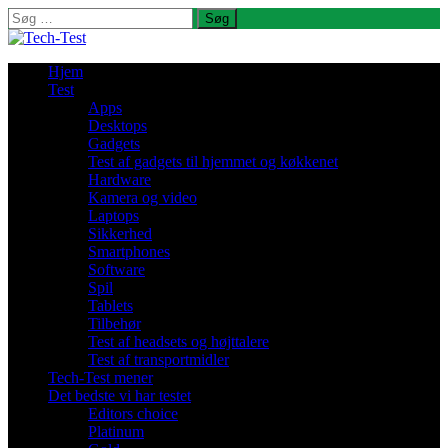
Søg
efter:
Hjem
Test
Apps
Desktops
Gadgets
Test af gadgets til hjemmet og køkkenet
Hardware
Kamera og video
Laptops
Sikkerhed
Smartphones
Software
Spil
Tablets
Tilbehør
Test af headsets og højttalere
Test af transportmidler
Tech-Test mener
Det bedste vi har testet
Editors choice
Platinum