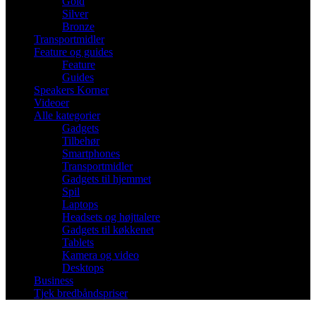
Gold
Silver
Bronze
Transportmidler
Feature og guides
Feature
Guides
Speakers Korner
Videoer
Alle kategorier
Gadgets
Tilbehør
Smartphones
Transportmidler
Gadgets til hjemmet
Spil
Laptops
Headsets og højttalere
Gadgets til køkkenet
Tablets
Kamera og video
Desktops
Business
Tjek bredbåndspriser