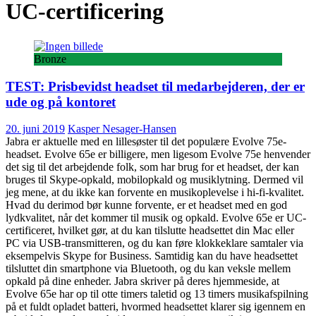
UC-certificering
Bronze
TEST: Prisbevidst headset til medarbejderen, der er
ude og på kontoret
20. juni 2019
Kasper Nesager-Hansen
Jabra er aktuelle med en lillesøster til det populære Evolve 75e-
headset. Evolve 65e er billigere, men ligesom Evolve 75e henvender
det sig til det arbejdende folk, som har brug for et headset, der kan
bruges til Skype-opkald, mobilopkald og musiklytning. Dermed vil
jeg mene, at du ikke kan forvente en musikoplevelse i hi-fi-kvalitet.
Hvad du derimod bør kunne forvente, er et headset med en god
lydkvalitet, når det kommer til musik og opkald. Evolve 65e er UC-
certificeret, hvilket gør, at du kan tilslutte headsettet din Mac eller
PC via USB-transmitteren, og du kan føre klokkeklare samtaler via
eksempelvis Skype for Business. Samtidig kan du have headsettet
tilsluttet din smartphone via Bluetooth, og du kan veksle mellem
opkald på dine enheder. Jabra skriver på deres hjemmeside, at
Evolve 65e har op til otte timers taletid og 13 timers musikafspilning
på et fuldt opladet batteri, hvormed headsettet klarer sig igennem en