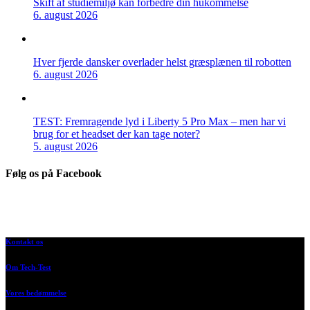
Skift af studiemiljø kan forbedre din hukommelse
6. august 2026
Hver fjerde dansker overlader helst græsplænen til robotten
6. august 2026
TEST: Fremragende lyd i Liberty 5 Pro Max – men har vi
brug for et headset der kan tage noter?
5. august 2026
Følg os på Facebook
Kontakt os
Om Tech-Test
Vores bedømmelse