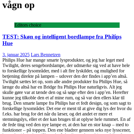
vågn op
Editors choice
TEST: Skøn og intelligent bordlampe fra Philips
Hue
3. januar 2025
Lars Bennetzen
Philips Hue har mange smarte lysprodukter, og jeg har leget med
Twilight, deres sengebordslampe, der udmærke sig ved at have hele
to forskellige lysområder, med i alt fire lyskilder, og mulighed for
betjening direkte på lampen – udover den der findes i app’en altså.
Twilight sættes let op, som alle andre produkter fra Philips Hue, så
længe du altså har en Bridge fra Philips Hue naturligvis. Alt jeg
skulle gøre var at tænde den og så søge efter den i app’en. Herefter
kunne jeg tilkoble den et af mine rum, og så var den ellers klar til
brug. Den smarte lampe fra Philips har et fedt design, og som sagt to
forskellige lysområder. Det ene er ment til at give dig lys der hvor du
f.eks. har brug for det når du læser, og det andet er mere et
stemningslys, eller et der kan bruges til at oplyse hele rummet. En af
de fede ting ved den nye lampe er, at den har en stor knap – med to
funktioner – på toppen. Den ene bladrer gennem seks nye lysscener,