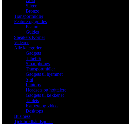
Gold
Silver
Bronze
Transportmidler
Feature og guides
Feature
Guides
Speakers Korner
Videoer
Alle kategorier
Gadgets
Tilbehør
Smartphones
Transportmidler
Gadgets til hjemmet
Spil
Laptops
Headsets og højttalere
Gadgets til køkkenet
Tablets
Kamera og video
Desktops
Business
Tjek bredbåndspriser