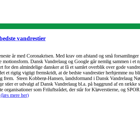
bedste vandrestier
et seneste år med Coronakrisen. Med krav om afstand og små forsamlinger
ukne motionsform. Dansk Vandrelaug og Google går nemlig sammen i et n
ært for den almindelige dansker at få et samlet overblik over gode vandr
et et rigtig vigtigt fremskridt, at de bedste vandrestier herhjemme nu bl
n og frem. Steen Kobberø-Hansen, landsformand i Dansk Vandrelaug Nøj
ge stier er udvalgt af Dansk Vandrelaug bl.a. på baggrund af en række spe
ndte organisationer som Friluftsrådet, der står for Kløverstierne, og 
(læs mere her)