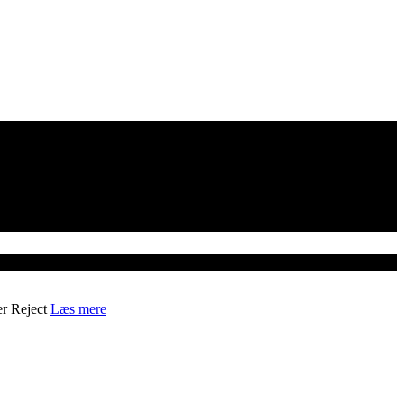
er
Reject
Læs mere