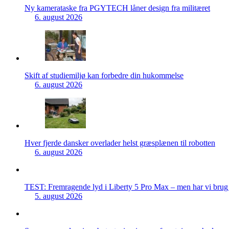
Ny kamerataske fra PGYTECH låner design fra militæret
6. august 2026
Skift af studiemiljø kan forbedre din hukommelse
6. august 2026
Hver fjerde dansker overlader helst græsplænen til robotten
6. august 2026
TEST: Fremragende lyd i Liberty 5 Pro Max – men har vi brug f
5. august 2026