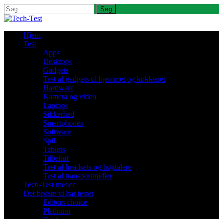
Søg
efter:
Hjem
Test
Apps
Desktops
Gadgets
Test af gadgets til hjemmet og køkkenet
Hardware
Kamera og video
Laptops
Sikkerhed
Smartphones
Software
Spil
Tablets
Tilbehør
Test af headsets og højttalere
Test af transportmidler
Tech-Test mener
Det bedste vi har testet
Editors choice
Platinum