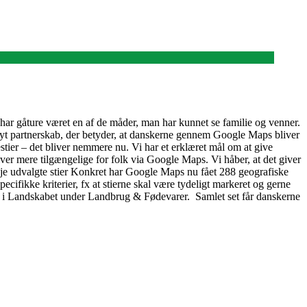
 har gåture været en af de måder, man har kunnet se familie og venner.
yt partnerskab, der betyder, at danskerne gennem Google Maps bliver
estier – det bliver nemmere nu. Vi har et erklæret mål om at give
iver mere tilgængelige for folk via Google Maps. Vi håber, at det giver
e udvalgte stier Konkret har Google Maps nu fået 288 geografiske
cifikke kriterier, fx at stierne skal være tydeligt markeret og gerne
SPOR i Landskabet under Landbrug & Fødevarer. Samlet set får danskerne