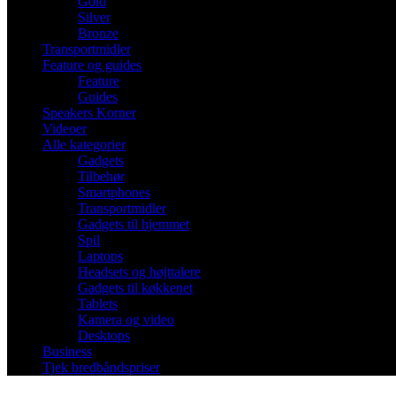
Gold
Silver
Bronze
Transportmidler
Feature og guides
Feature
Guides
Speakers Korner
Videoer
Alle kategorier
Gadgets
Tilbehør
Smartphones
Transportmidler
Gadgets til hjemmet
Spil
Laptops
Headsets og højttalere
Gadgets til køkkenet
Tablets
Kamera og video
Desktops
Business
Tjek bredbåndspriser