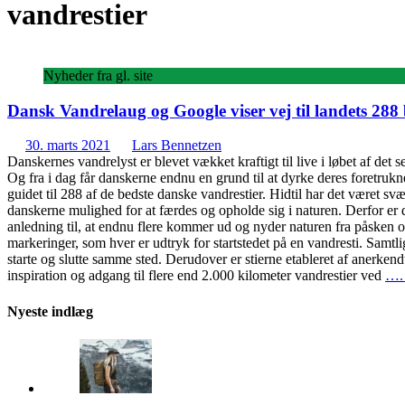
vandrestier
Nyheder fra gl. site
Dansk Vandrelaug og Google viser vej til landets 288 
30. marts 2021
Lars Bennetzen
Danskernes vandrelyst er blevet vækket kraftigt til live i løbet af d
Og fra i dag får danskerne endnu en grund til at dyrke deres foretr
guidet til 288 af de bedste danske vandrestier. Hidtil har det været sv
danskerne mulighed for at færdes og opholde sig i naturen. Derfor er d
anledning til, at endnu flere kommer ud og nyder naturen fra påske
markeringer, som hver er udtryk for startstedet på en vandresti. Samtli
starte og slutte samme sted. Derudover er stierne etableret af anerke
inspiration og adgang til flere end 2.000 kilometer vandrestier ved
…. 
Nyeste indlæg