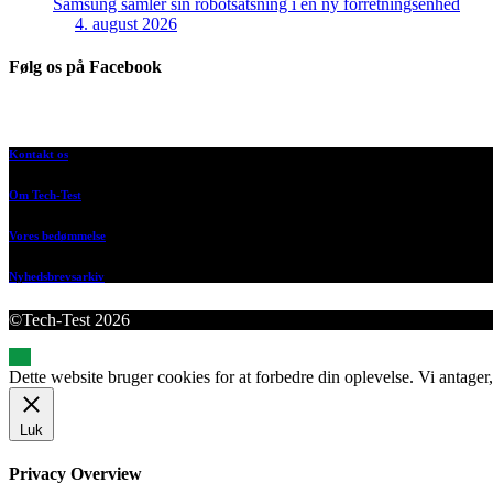
Samsung samler sin robotsatsning i en ny forretningsenhed
4. august 2026
Følg os på Facebook
Kontakt os
Om Tech-Test
Vores bedømmelse
Nyhedsbrevsarkiv
©Tech-Test 2026
Dette website bruger cookies for at forbedre din oplevelse. Vi antager,
Luk
Privacy Overview