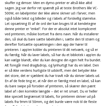
skuffer og dimser. Men en dymo-printer er altså ikke altid
sagen. Jeg var derfor ret spændt på at teste Brothers lille VC-
500W, en labelprinter der ikke alene skriver ud i farver, men
også både tekst og billeder og i labels af forskellig størrelse.
Let opsætning Et af de ord der kan bruges til at kendetegne
denne printer er “enkel”. For der er absolut intet kompliceret
ved printeren, måske bortset fra dens navn. Når du installerer
den, så skal du bare sætte labelrullen i, sætte den til strøm og
derefter fortsætte opsætningen i den app der hører til
printeren. I app’en kobler du printeren til dit netværk, og så er
du færdig. Når du laver labels, så har du et bibliotek i app’en du
kan vælge blandt, eller du kan designe din egen helt fra bundet.
Alt foregår med drag&drop, og lynhurtigt har du en label. Den
er så ikke verdens hurtigste til udskrift, men det betyder ikke
det store, det er sjældent du har travlt når du skriver labels ud.
En af de fede ting er, at når den er færdig med en label, så kan
du bare swipe på forsiden af printeren, så skærer den pænt
label af i den korrekte længde – det er ret smart. Du er heller
ikke specielt begrænset til labels, for printeren skriver ud på
labels fra 9mm til 50mm, og det burde være nok til de fleste