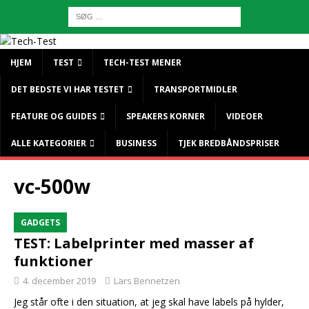
HJEM
TEST
TECH-TEST MENER
DET BEDSTE VI HAR TESTET
TRANSPORTMIDLER
FEATURE OG GUIDES
SPEAKERS KORNER
VIDEOER
ALLE KATEGORIER
BUSINESS
TJEK BREDBÅNDSPRISER
vc-500w
GADGETS
TEST: Labelprinter med masser af
funktioner
4. december 2019
Lars Bennetzen
Jeg står ofte i den situation, at jeg skal have labels på hylder,