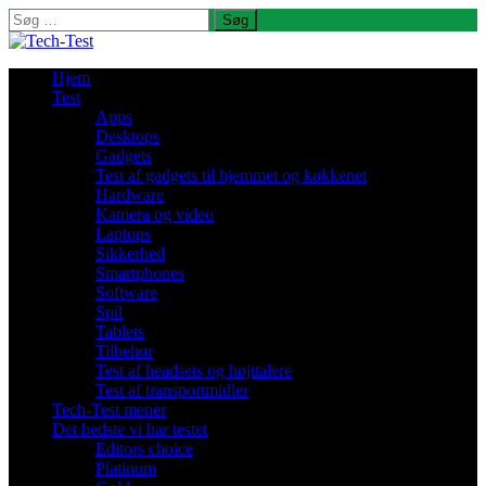
Søg
efter:
Hjem
Test
Apps
Desktops
Gadgets
Test af gadgets til hjemmet og køkkenet
Hardware
Kamera og video
Laptops
Sikkerhed
Smartphones
Software
Spil
Tablets
Tilbehør
Test af headsets og højttalere
Test af transportmidler
Tech-Test mener
Det bedste vi har testet
Editors choice
Platinum