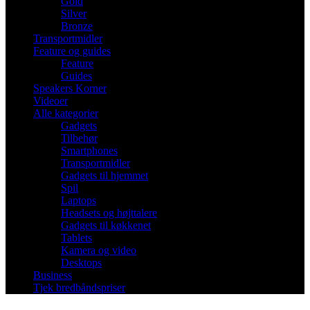
Gold
Silver
Bronze
Transportmidler
Feature og guides
Feature
Guides
Speakers Korner
Videoer
Alle kategorier
Gadgets
Tilbehør
Smartphones
Transportmidler
Gadgets til hjemmet
Spil
Laptops
Headsets og højttalere
Gadgets til køkkenet
Tablets
Kamera og video
Desktops
Business
Tjek bredbåndspriser