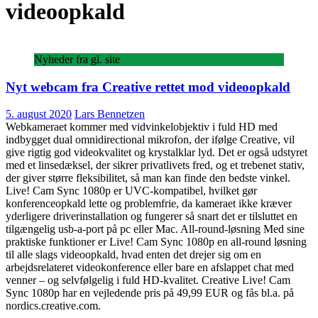
videoopkald
Nyheder fra gl. site
Nyt webcam fra Creative rettet mod videoopkald
5. august 2020
Lars Bennetzen
Webkameraet kommer med vidvinkelobjektiv i fuld HD med
indbygget dual omnidirectional mikrofon, der ifølge Creative, vil
give rigtig god videokvalitet og krystalklar lyd. Det er også udstyret
med et linsedæksel, der sikrer privatlivets fred, og et trebenet stativ,
der giver større fleksibilitet, så man kan finde den bedste vinkel.
Live! Cam Sync 1080p er UVC-kompatibel, hvilket gør
konferenceopkald lette og problemfrie, da kameraet ikke kræver
yderligere driverinstallation og fungerer så snart det er tilsluttet en
tilgængelig usb-a-port på pc eller Mac. All-round-løsning Med sine
praktiske funktioner er Live! Cam Sync 1080p en all-round løsning
til alle slags videoopkald, hvad enten det drejer sig om en
arbejdsrelateret videokonference eller bare en afslappet chat med
venner – og selvfølgelig i fuld HD-kvalitet. Creative Live! Cam
Sync 1080p har en vejledende pris på 49,99 EUR og fås bl.a. på
nordics.creative.com.