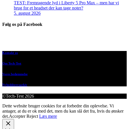
TEST: Fremragende lyd i Liberty 5 Pro Max – men har vi
brug for et headset der kan tage noter?
5. august 2026
Følg os på Facebook
Kontakt os
Om Tech-Test
Vores bedømmelse
Nyhedsbrevsarkiv
©Tech-Test 2026
Dette website bruger cookies for at forbedre din oplevelse. Vi
antager, at du er ok med det, men du kan slå det fra, hvis du ønsker
det.
Accepter
Reject
Læs mere