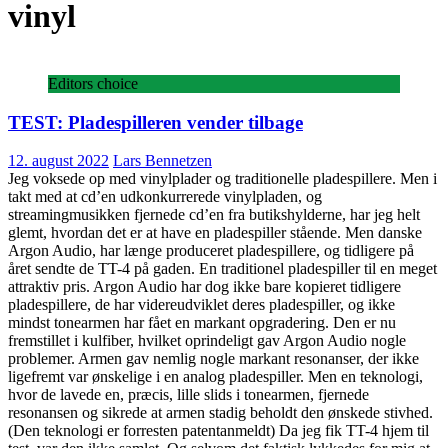
vinyl
Editors choice
TEST: Pladespilleren vender tilbage
12. august 2022
Lars Bennetzen
Jeg voksede op med vinylplader og traditionelle pladespillere. Men i
takt med at cd’en udkonkurrerede vinylpladen, og
streamingmusikken fjernede cd’en fra butikshylderne, har jeg helt
glemt, hvordan det er at have en pladespiller stående. Men danske
Argon Audio, har længe produceret pladespillere, og tidligere på
året sendte de TT-4 på gaden. En traditionel pladespiller til en meget
attraktiv pris. Argon Audio har dog ikke bare kopieret tidligere
pladespillere, de har videreudviklet deres pladespiller, og ikke
mindst tonearmen har fået en markant opgradering. Den er nu
fremstillet i kulfiber, hvilket oprindeligt gav Argon Audio nogle
problemer. Armen gav nemlig nogle markant resonanser, der ikke
ligefremt var ønskelige i en analog pladespiller. Men en teknologi,
hvor de lavede en, præcis, lille slids i tonearmen, fjernede
resonansen og sikrede at armen stadig beholdt den ønskede stivhed.
(Den teknologi er forresten patentanmeldt) Da jeg fik TT-4 hjem til