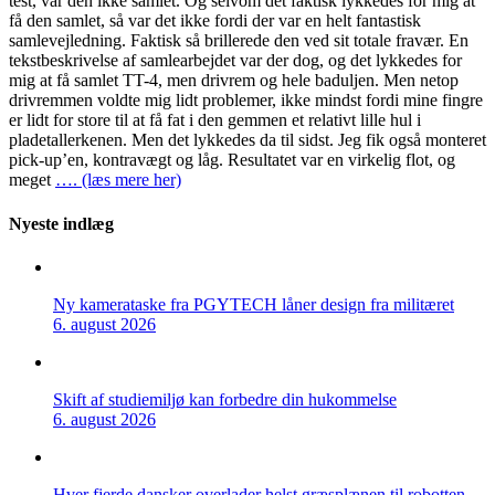
test, var den ikke samlet. Og selvom det faktisk lykkedes for mig at
få den samlet, så var det ikke fordi der var en helt fantastisk
samlevejledning. Faktisk så brillerede den ved sit totale fravær. En
tekstbeskrivelse af samlearbejdet var der dog, og det lykkedes for
mig at få samlet TT-4, men drivrem og hele baduljen. Men netop
drivremmen voldte mig lidt problemer, ikke mindst fordi mine fingre
er lidt for store til at få fat i den gemmen et relativt lille hul i
pladetallerkenen. Men det lykkedes da til sidst. Jeg fik også monteret
pick-up’en, kontravægt og låg. Resultatet var en virkelig flot, og
meget
…. (læs mere her)
Nyeste indlæg
Ny kamerataske fra PGYTECH låner design fra militæret
6. august 2026
Skift af studiemiljø kan forbedre din hukommelse
6. august 2026
Hver fjerde dansker overlader helst græsplænen til robotten