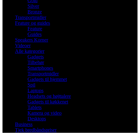
Gold
Silver
Bronze
Transportmidler
Feature og guides
Feature
Guides
Speakers Korner
Videoer
Alle kategorier
Gadgets
Tilbehør
Smartphones
Transportmidler
Gadgets til hjemmet
Spil
Laptops
Headsets og højttalere
Gadgets til køkkenet
Tablets
Kamera og video
Desktops
Business
Tjek bredbåndspriser