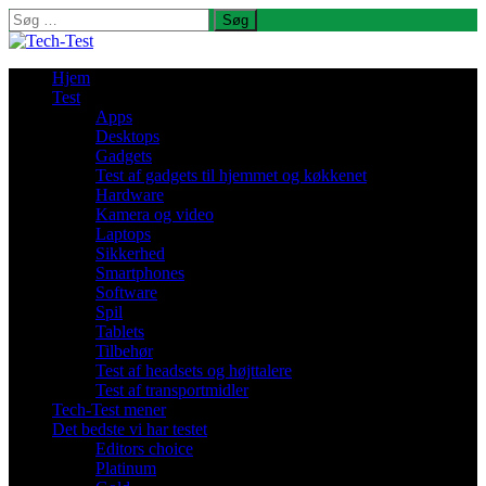
Søg
efter:
Hjem
Test
Apps
Desktops
Gadgets
Test af gadgets til hjemmet og køkkenet
Hardware
Kamera og video
Laptops
Sikkerhed
Smartphones
Software
Spil
Tablets
Tilbehør
Test af headsets og højttalere
Test af transportmidler
Tech-Test mener
Det bedste vi har testet
Editors choice
Platinum