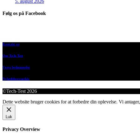
5. august 2026
Følg os på Facebook
Kontakt os
Om Tech-Test
Vores bedømmelse
Nyhedsbrevsarkiv
©Tech-Test 2026
Dette website bruger cookies for at forbedre din oplevelse. Vi antager,
Luk
Privacy Overview