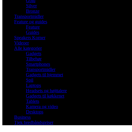
Gold
Silver
Bronze
Transportmidler
Feature og guides
Feature
Guides
Speakers Korner
Videoer
Alle kategorier
Gadgets
Tilbehør
Smartphones
Transportmidler
Gadgets til hjemmet
Spil
Laptops
Headsets og højttalere
Gadgets til køkkenet
Tablets
Kamera og video
Desktops
Business
Tjek bredbåndspriser