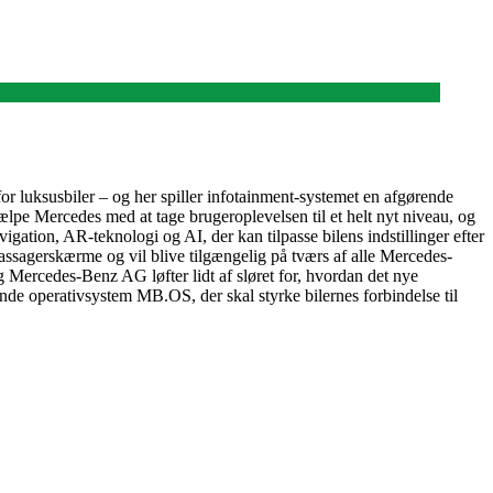
or luksusbiler – og her spiller infotainment-systemet en afgørende
ælpe Mercedes med at tage brugeroplevelsen til et helt nyt niveau, og
avigation, AR-teknologi og AI, der kan tilpasse bilens indstillinger efter
passagerskærme og vil blive tilgængelig på tværs af alle Mercedes-
 Mercedes-Benz AG løfter lidt af sløret for, hvordan det nye
e operativsystem MB.OS, der skal styrke bilernes forbindelse til