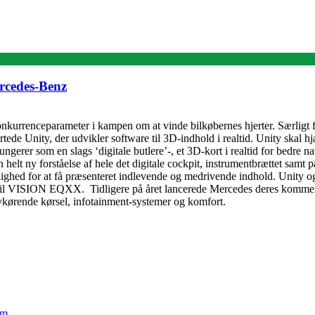
ercedes-Benz
konkurrenceparameter i kampen om at vinde bilkøbernes hjerter. Særligt f
de Unity, der udvikler software til 3D-indhold i realtid. Unity skal hj
ungerer som en slags ‘digitale butlere’-, et 3D-kort i realtid for bedre n
elt ny forståelse af hele det digitale cockpit, instrumentbrættet samt 
ighed for at få præsenteret indlevende og medrivende indhold. Unity og
ptbil VISION EQXX. Tidligere på året lancerede Mercedes deres kommend
lvkørende kørsel, infotainment-systemer og komfort.
em