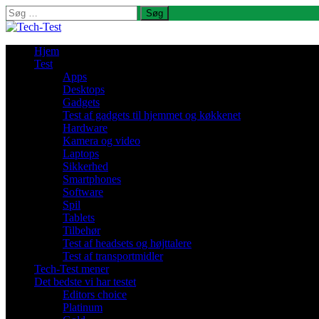
Søg
efter:
Hjem
Test
Apps
Desktops
Gadgets
Test af gadgets til hjemmet og køkkenet
Hardware
Kamera og video
Laptops
Sikkerhed
Smartphones
Software
Spil
Tablets
Tilbehør
Test af headsets og højttalere
Test af transportmidler
Tech-Test mener
Det bedste vi har testet
Editors choice
Platinum