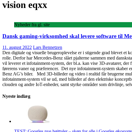
vision eqxx
Nyheder fra gl. site
Dansk gaming-virksomhed skal levere software til M
11. august 2022
Lars Bennetzen
Den digitale og visuelle brugeroplevelse er i stigende grad blevet et 
rolle. Derfor har Mercedes-Benz slået pjalterne sammen med danskstarte
vil leverer et infotainment-system, der bl.a. kan vise 3D-avatarer, der f
førerens vaner og præferencer. Det nye infotainment-system skaber en h
Benz AG’s biler. Med 3D-billeder og video i realtid får brugerne mul
infotainment-system vil se ud, med billeder af den elektriske konce
clouden og andre IoT-enheder, samt styrke områder som drivlinje, se
Nyeste indlæg
TEST: Googles nye højttaler – skøn for alle i Googles økosyst