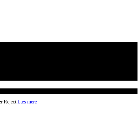
er
Reject
Læs mere