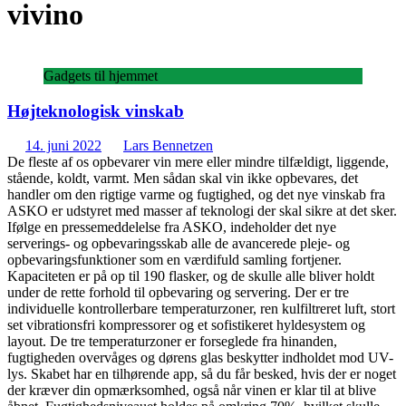
vivino
Gadgets til hjemmet
Højteknologisk vinskab
14. juni 2022
Lars Bennetzen
De fleste af os opbevarer vin mere eller mindre tilfældigt, liggende,
stående, koldt, varmt. Men sådan skal vin ikke opbevares, det
handler om den rigtige varme og fugtighed, og det nye vinskab fra
ASKO er udstyret med masser af teknologi der skal sikre at det sker.
Ifølge en pressemeddelelse fra ASKO, indeholder det nye
serverings- og opbevaringsskab alle de avancerede pleje- og
opbevaringsfunktioner som en værdifuld samling fortjener.
Kapaciteten er på op til 190 flasker, og de skulle alle bliver holdt
under de rette forhold til opbevaring og servering. Der er tre
individuelle kontrollerbare temperaturzoner, ren kulfiltreret luft, stort
set vibrationsfri kompressorer og et sofistikeret hyldesystem og
layout. De tre temperaturzoner er forseglede fra hinanden,
fugtigheden overvåges og dørens glas beskytter indholdet mod UV-
lys. Skabet har en tilhørende app, så du får besked, hvis der er noget
der kræver din opmærksomhed, også når vinen er klar til at blive