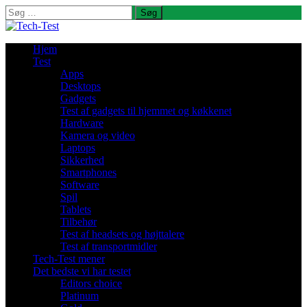
Søg
efter:
Hjem
Test
Apps
Desktops
Gadgets
Test af gadgets til hjemmet og køkkenet
Hardware
Kamera og video
Laptops
Sikkerhed
Smartphones
Software
Spil
Tablets
Tilbehør
Test af headsets og højttalere
Test af transportmidler
Tech-Test mener
Det bedste vi har testet
Editors choice
Platinum