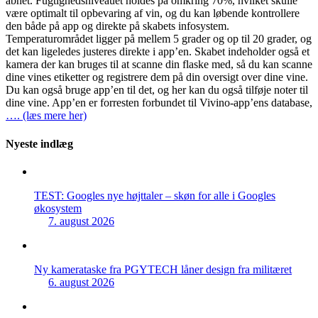
åbnet. Fugtighedsniveauet holdes på omkring 70%, hvilket skulle
være optimalt til opbevaring af vin, og du kan løbende kontrollere
den både på app og direkte på skabets infosystem.
Temperaturområdet ligger på mellem 5 grader og op til 20 grader, og
det kan ligeledes justeres direkte i app’en. Skabet indeholder også et
kamera der kan bruges til at scanne din flaske med, så du kan scanne
dine vines etiketter og registrere dem på din oversigt over dine vine.
Du kan også bruge app’en til det, og her kan du også tilføje noter til
dine vine. App’en er forresten forbundet til Vivino-app’ens database,
…. (læs mere her)
Nyeste indlæg
TEST: Googles nye højttaler – skøn for alle i Googles
økosystem
7. august 2026
Ny kamerataske fra PGYTECH låner design fra militæret
6. august 2026