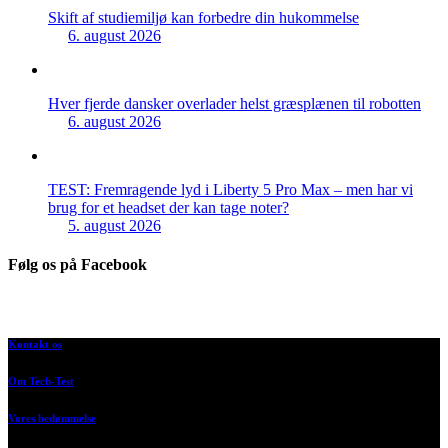
Skift af studiemiljø kan forbedre din hukommelse
6. august 2026
Hver fjerde dansker overlader helst græsplænen til robotten
6. august 2026
TEST: Fremragende lyd i Liberty 5 Pro Max – men har vi
brug for et headset der kan tage noter?
5. august 2026
Følg os på Facebook
Kontakt os
Om Tech-Test
Vores bedømmelse