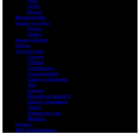
Gold
Silver
Bronze
Transportmidler
Feature og guides
Feature
Guides
Speakers Korner
Videoer
Alle kategorier
Gadgets
Tilbehør
Smartphones
Transportmidler
Gadgets til hjemmet
Spil
Laptops
Headsets og højttalere
Gadgets til køkkenet
Tablets
Kamera og video
Desktops
Business
Tjek bredbåndspriser