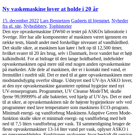
Ny vaskemaskine lover at holde i 20 år
15. december 2022
Lars Bennetzen
Gadgets til hjemmet
,
Nyheder
fra gl. site
,
Nyhedsbrev
,
Tophistorier
Den nye opvaskemaskine DW60 er testet på ASKOs laboratorie i
Sverige. Her har alle komponenter af maskinen været igennem en
række tests, blandt andet med forskellige niveauer af vandhårdhed.
Det skulle sikre, at maskinen kan køre i helt op til 12,500 timer,
hvilket svarer til 20 års brug, selv i Danmark, hvor vandet har et højt
kalkindhold. For at bidrage til den lange holdbarhed, indeholder
opvaskemaskinen også mere stål end nogen anden opvaskemaskine
på markedet. Alle dele af maskinen, der er i kontakt med vand, er
fremstillet i rustfrit stål. Det er med til at gøre opvaskemaskinen mere
modstandsdygtig overfor slitage. Udstyret med UV-lys ASKO lover,
at den nye opvaskemaskine garanterer optimal hygiejne med nyt
UV-renseprogram. Programmet, UV Cleanse ModeTM, skulle
fjerne 99,99999% af alle bakterier, ved hjælp af UV-lys. Det er med
til at sikre, at opvaskemaskinen når de højeste hygiejnekrav selv ved
programmer med lave temperaturer som maskinens ECO-program.
Minimalt energi- og vandforbrug Maskinens Adaptive Green Mode-
funktion skulle sikre et minimalt energi- og vandforbrug med helt
ned til 7,5 liters vandforbrug per vask. Til sammenligning bruger de
fleste opvaskemaskiner 13-14 liter vand per vask, oplyser ASKO i
en pressemeddelelse. Funktionen analyserer, hvor beskidt dit service