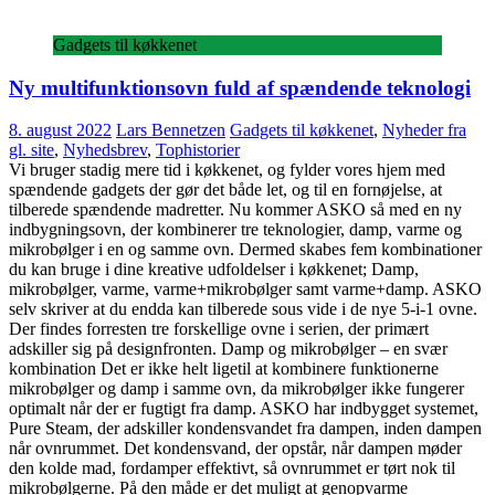
Gadgets til køkkenet
Ny multifunktionsovn fuld af spændende teknologi
8. august 2022
Lars Bennetzen
Gadgets til køkkenet
,
Nyheder fra
gl. site
,
Nyhedsbrev
,
Tophistorier
Vi bruger stadig mere tid i køkkenet, og fylder vores hjem med
spændende gadgets der gør det både let, og til en fornøjelse, at
tilberede spændende madretter. Nu kommer ASKO så med en ny
indbygningsovn, der kombinerer tre teknologier, damp, varme og
mikrobølger i en og samme ovn. Dermed skabes fem kombinationer
du kan bruge i dine kreative udfoldelser i køkkenet; Damp,
mikrobølger, varme, varme+mikrobølger samt varme+damp. ASKO
selv skriver at du endda kan tilberede sous vide i de nye 5-i-1 ovne.
Der findes forresten tre forskellige ovne i serien, der primært
adskiller sig på designfronten. Damp og mikrobølger – en svær
kombination Det er ikke helt ligetil at kombinere funktionerne
mikrobølger og damp i samme ovn, da mikrobølger ikke fungerer
optimalt når der er fugtigt fra damp. ASKO har indbygget systemet,
Pure Steam, der adskiller kondensvandet fra dampen, inden dampen
når ovnrummet. Det kondensvand, der opstår, når dampen møder
den kolde mad, fordamper effektivt, så ovnrummet er tørt nok til
mikrobølgerne. På den måde er det muligt at genopvarme