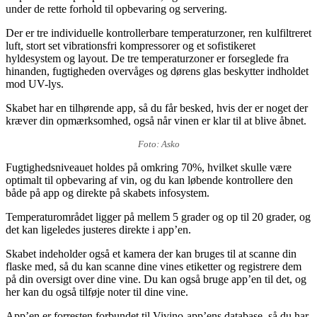
under de rette forhold til opbevaring og servering.
Der er tre individuelle kontrollerbare temperaturzoner, ren kulfiltreret
luft, stort set vibrationsfri kompressorer og et sofistikeret
hyldesystem og layout. De tre temperaturzoner er forseglede fra
hinanden, fugtigheden overvåges og dørens glas beskytter indholdet
mod UV-lys.
Skabet har en tilhørende app, så du får besked, hvis der er noget der
kræver din opmærksomhed, også når vinen er klar til at blive åbnet.
Foto: Asko
Fugtighedsniveauet holdes på omkring 70%, hvilket skulle være
optimalt til opbevaring af vin, og du kan løbende kontrollere den
både på app og direkte på skabets infosystem.
Temperaturområdet ligger på mellem 5 grader og op til 20 grader, og
det kan ligeledes justeres direkte i app’en.
Skabet indeholder også et kamera der kan bruges til at scanne din
flaske med, så du kan scanne dine vines etiketter og registrere dem
på din oversigt over dine vine. Du kan også bruge app’en til det, og
her kan du også tilføje noter til dine vine.
App’en er forresten forbundet til Vivino-app’ens database, så du har