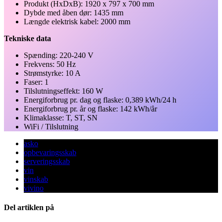
Produkt (HxDxB): 1920 x 797 x 700 mm
Dybde med åben dør: 1435 mm
Længde elektrisk kabel: 2000 mm
Tekniske data
Spænding: 220-240 V
Frekvens: 50 Hz
Strømstyrke: 10 A
Faser: 1
Tilslutningseffekt: 160 W
Energiforbrug pr. dag og flaske: 0,389 kWh/24 h
Energiforbrug pr. år og flaske: 142 kWh/år
Klimaklasse: T, ST, SN
WiFi / Tilslutning
asko
opbevaringsskab
serveringsskab
vin
vinskab
vivino
Del artiklen på