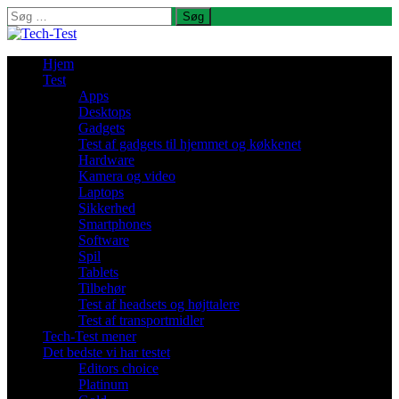
Søg
efter:
Hjem
Test
Apps
Desktops
Gadgets
Test af gadgets til hjemmet og køkkenet
Hardware
Kamera og video
Laptops
Sikkerhed
Smartphones
Software
Spil
Tablets
Tilbehør
Test af headsets og højttalere
Test af transportmidler
Tech-Test mener
Det bedste vi har testet
Editors choice
Platinum