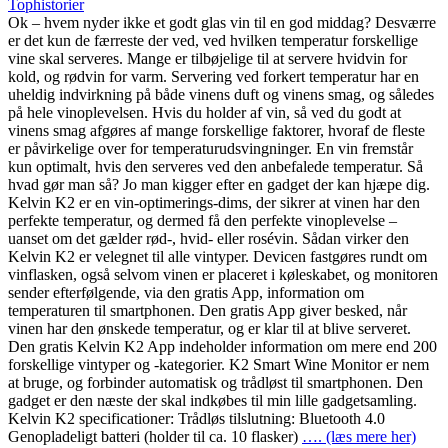
Tophistorier
Ok – hvem nyder ikke et godt glas vin til en god middag? Desværre
er det kun de færreste der ved, ved hvilken temperatur forskellige
vine skal serveres. Mange er tilbøjelige til at servere hvidvin for
kold, og rødvin for varm. Servering ved forkert temperatur har en
uheldig indvirkning på både vinens duft og vinens smag, og således
på hele vinoplevelsen. Hvis du holder af vin, så ved du godt at
vinens smag afgøres af mange forskellige faktorer, hvoraf de fleste
er påvirkelige over for temperaturudsvingninger. En vin fremstår
kun optimalt, hvis den serveres ved den anbefalede temperatur. Så
hvad gør man så? Jo man kigger efter en gadget der kan hjæpe dig.
Kelvin K2 er en vin-optimerings-dims, der sikrer at vinen har den
perfekte temperatur, og dermed få den perfekte vinoplevelse –
uanset om det gælder rød-, hvid- eller rosévin. Sådan virker den
Kelvin K2 er velegnet til alle vintyper. Devicen fastgøres rundt om
vinflasken, også selvom vinen er placeret i køleskabet, og monitoren
sender efterfølgende, via den gratis App, information om
temperaturen til smartphonen. Den gratis App giver besked, når
vinen har den ønskede temperatur, og er klar til at blive serveret.
Den gratis Kelvin K2 App indeholder information om mere end 200
forskellige vintyper og -kategorier. K2 Smart Wine Monitor er nem
at bruge, og forbinder automatisk og trådløst til smartphonen. Den
gadget er den næste der skal indkøbes til min lille gadgetsamling.
Kelvin K2 specificationer: Trådløs tilslutning: Bluetooth 4.0
Genopladeligt batteri (holder til ca. 10 flasker)
…. (læs mere her)