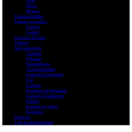
Gold
Silver
Bronze
Transportmidler
Feature og guides
Feature
Guides
Speakers Korner
Videoer
Alle kategorier
Gadgets
Tilbehør
Smartphones
Transportmidler
Gadgets til hjemmet
Spil
Laptops
Headsets og højttalere
Gadgets til køkkenet
Tablets
Kamera og video
Desktops
Business
Tjek bredbåndspriser