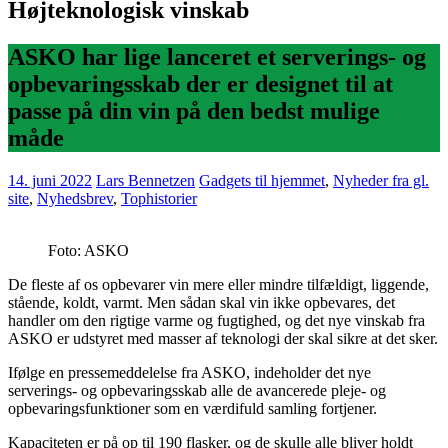
Højteknologisk vinskab
ASKO har lige lanceret et serverings- og
opbevaringsskab der er designet til at
passe på din vin på den bedst mulige
måde
14. juni 2022
Lars Bennetzen
Gadgets til hjemmet
,
Nyheder fra gl.
site
,
Nyhedsbrev
,
Tophistorier
Foto: ASKO
De fleste af os opbevarer vin mere eller mindre tilfældigt, liggende,
stående, koldt, varmt. Men sådan skal vin ikke opbevares, det
handler om den rigtige varme og fugtighed, og det nye vinskab fra
ASKO er udstyret med masser af teknologi der skal sikre at det sker.
Ifølge en pressemeddelelse fra ASKO, indeholder det nye
serverings- og opbevaringsskab alle de avancerede pleje- og
opbevaringsfunktioner som en værdifuld samling fortjener.
Kapaciteten er på op til 190 flasker, og de skulle alle bliver holdt