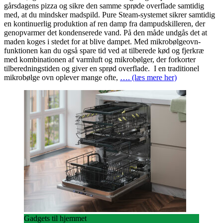
gårsdagens pizza og sikre den samme sprøde overflade samtidig
med, at du mindsker madspild. Pure Steam-systemet sikrer samtidig
en kontinuerlig produktion af ren damp fra dampudskilleren, der
genopvarmer det kondenserede vand. På den måde undgås det at
maden koges i stedet for at blive dampet. Med mikrobølgeovn-
funktionen kan du også spare tid ved at tilberede kød og fjerkræ
med kombinationen af varmluft og mikrobølger, der forkorter
tilberedningstiden og giver en sprød overflade. I en traditionel
mikrobølge ovn oplever mange ofte,
…. (læs mere her)
Gadgets til hjemmet