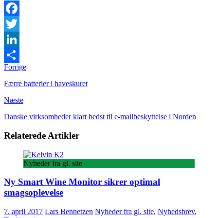
Facebook
Twitter
LinkedIn
Forrige
Share
Færre batterier i haveskuret
Næste
Danske virksomheder klart bedst til e-mailbeskyttelse i Norden
Relaterede Artikler
Nyheder fra gl. site
Ny Smart Wine Monitor sikrer optimal
smagsoplevelse
7. april 2017
Lars Bennetzen
Nyheder fra gl. site
,
Nyhedsbrev
,