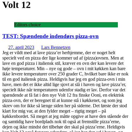
Volt 12
Editors choice
TEST: Spændende indendørs pizza-ovn
27. april 2023
Lars Bennetzen
Jeg er vildt med at lave pizza’er herhjemme, der er noget helt
specielt ved en pizza der lige kommer ud af (pizza)ovnen. Men at
lave en god pizza i italiensk stil, kræver en ovn der kan levere det
høje temperaturer. Min – nye og gode – ovn i mit køkken kan bare
ikke levere temperaturer over 250 grader C, hvilket bare ikke er nok
til en god italiensk pizza. Heldigvis har jeg en god pizza-ovn i min
have, men det er ikke altid lige sjovt at slå i haven og lave pizza’er,
specielt ikke når temperaturen udenfor stadig er lav. Derfor var det
spændende at få fat i den nye Volt 12 fra finske Ooni, en elektrisk
pizza-ovn, der er beregnet til at kunne stå i køkkenet, og som jeg
skrev om for ikke så længe siden her på siderne. Det første der stod
klart for mig var, at den fylder meget – rigtig meget – på
køkkenbordet. Så meget at jeg måtte opgive at have den stående der
og samtidig have bordplads nok til også at fremstille pizza’erne,
dejen og ikke mindst det tilbehør der skal på pizza’erne. Heldigvis