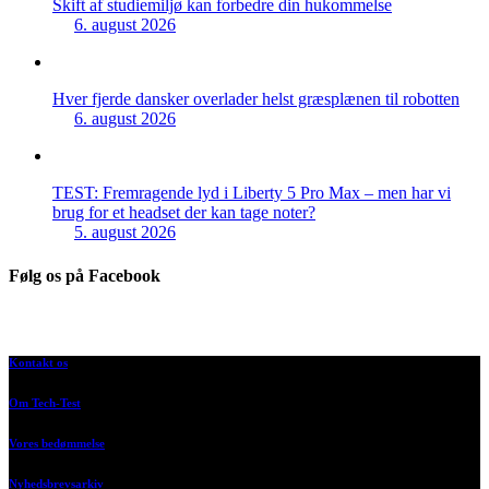
Skift af studiemiljø kan forbedre din hukommelse
6. august 2026
Hver fjerde dansker overlader helst græsplænen til robotten
6. august 2026
TEST: Fremragende lyd i Liberty 5 Pro Max – men har vi
brug for et headset der kan tage noter?
5. august 2026
Følg os på Facebook
Kontakt os
Om Tech-Test
Vores bedømmelse
Nyhedsbrevsarkiv