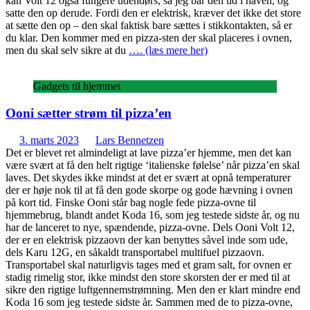
kan Volt 12 også fungere udendørs, så jeg bar den ud i haven, og
satte den op derude. Fordi den er elektrisk, kræver det ikke det store
at sætte den op – den skal faktisk bare sættes i stikkontakten, så er
du klar. Den kommer med en pizza-sten der skal placeres i ovnen,
men du skal selv sikre at du
…. (læs mere her)
Gadgets til hjemmet
Ooni sætter strøm til pizza’en
3. marts 2023
Lars Bennetzen
Det er blevet ret almindeligt at lave pizza’er hjemme, men det kan
være svært at få den helt rigtige ‘italienske følelse’ når pizza’en skal
laves. Det skydes ikke mindst at det er svært at opnå temperaturer
der er høje nok til at få den gode skorpe og gode hævning i ovnen
på kort tid. Finske Ooni står bag nogle fede pizza-ovne til
hjemmebrug, blandt andet Koda 16, som jeg testede sidste år, og nu
har de lanceret to nye, spændende, pizza-ovne. Dels Ooni Volt 12,
der er en elektrisk pizzaovn der kan benyttes såvel inde som ude,
dels Karu 12G, en såkaldt transportabel multifuel pizzaovn.
Transportabel skal naturligvis tages med et gram salt, for ovnen er
stadig rimelig stor, ikke mindst den store skorsten der er med til at
sikre den rigtige luftgennemstrømning. Men den er klart mindre end
Koda 16 som jeg testede sidste år. Sammen med de to pizza-ovne,