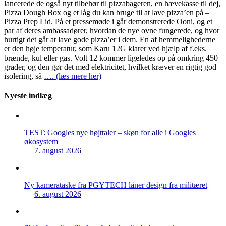
lancerede de også nyt tilbehør til pizzabageren, en hævekasse til dej,
Pizza Dough Box og et låg du kan bruge til at lave pizza’en på –
Pizza Prep Lid. På et pressemøde i går demonstrerede Ooni, og et
par af deres ambassadører, hvordan de nye ovne fungerede, og hvor
hurtigt det går at lave gode pizza’er i dem. En af hemmelighederne
er den høje temperatur, som Karu 12G klarer ved hjælp af f.eks.
brænde, kul eller gas. Volt 12 kommer ligeledes op på omkring 450
grader, og den gør det med elektricitet, hvilket kræver en rigtig god
isolering, så
…. (læs mere her)
Nyeste indlæg
TEST: Googles nye højttaler – skøn for alle i Googles
økosystem
7. august 2026
Ny kamerataske fra PGYTECH låner design fra militæret
6. august 2026