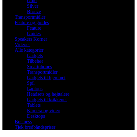
Gold
Silver
Bronze
Transportmidler
Feature og guides
Feature
Guides
Speakers Korner
Videoer
Alle kategorier
Gadgets
Tilbehør
Smartphones
Transportmidler
Gadgets til hjemmet
Spil
Laptops
Headsets og højttalere
Gadgets til køkkenet
Tablets
Kamera og video
Desktops
Business
Tjek bredbåndspriser