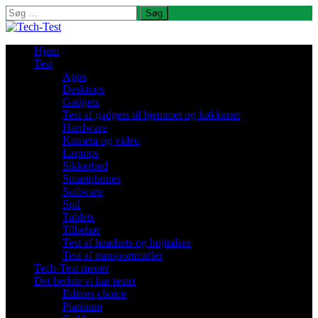
Søg
efter:
Hjem
Test
Apps
Desktops
Gadgets
Test af gadgets til hjemmet og køkkenet
Hardware
Kamera og video
Laptops
Sikkerhed
Smartphones
Software
Spil
Tablets
Tilbehør
Test af headsets og højttalere
Test af transportmidler
Tech-Test mener
Det bedste vi har testet
Editors choice
Platinum