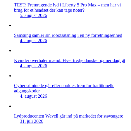
TEST: Fremragende lyd i Liberty 5 Pro Max – men har vi
brug for et headset der kan tage noter?
5. august 2026
Samsung samler sin robotsatsning i en ny forretningsenhed
4. august 2026
Kvinder overhaler mænd: Hver tredje dansker gamer dagligt
4. august 2026
Cyberkriminelle går efter cookies frem for traditionelle
adgangskoder
4. august 2026
Lydproducenten Wavell går ind på markedet for støvsugere
31. juli 2026