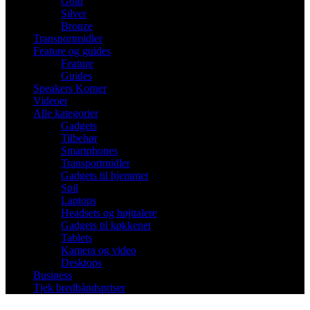
Gold
Silver
Bronze
Transportmidler
Feature og guides
Feature
Guides
Speakers Korner
Videoer
Alle kategorier
Gadgets
Tilbehør
Smartphones
Transportmidler
Gadgets til hjemmet
Spil
Laptops
Headsets og højttalere
Gadgets til køkkenet
Tablets
Kamera og video
Desktops
Business
Tjek bredbåndspriser