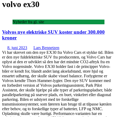
volvo ex30
Nyheder fra gl. site
Volvos nye elektriske SUV koster under 300.000
kroner
8. juni 2023
Lars Bennetzen
Vi har skrevet om den nye EX30 fra Volvo Cars et stykke tid. Bilen
er den nye fuldelektriske SUV fra producenten, og Volvo Cars har
oplyst at den er udviklet så den har det mindste CO2-aftryk fra en
Volvo nogensinde. Volvo EX30 holder fast i de principper Volvo-
biler er kendt for, blandt andet lang akselafstand, store hjul og
ensartet udhæng, der skulle skabe visuel balance. Forlygterne er
Volvos kendte Thors Hammer-lygter. Den nye SUV kommer med
en forbedret version af Volvos parkeringsassistent, Park Pilot
Assistent, der skulle hjælpe på alle typer af parkeringspladser, både
parallelparkering på snæver plads, en buet, vinkelret eller diagonal
parkering. Bilen er udstyret med tre forskellige
transmissionssystemer, som føreren kan bruge til at tilpasse kørslen
efter behov, og to forskellige typer af batterier, LFP og NMC.
Opladning skulle være hurtigt. Performance-varianten har en