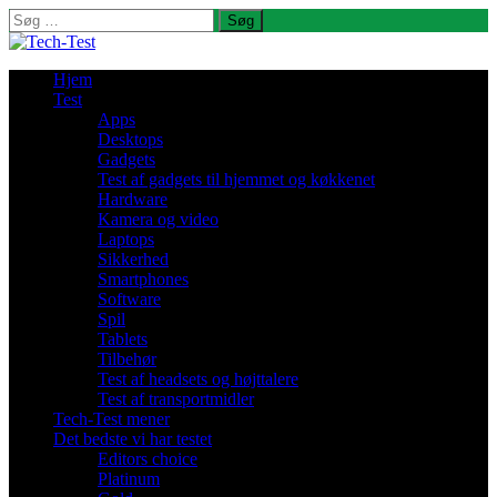
Søg
efter:
Hjem
Test
Apps
Desktops
Gadgets
Test af gadgets til hjemmet og køkkenet
Hardware
Kamera og video
Laptops
Sikkerhed
Smartphones
Software
Spil
Tablets
Tilbehør
Test af headsets og højttalere
Test af transportmidler
Tech-Test mener
Det bedste vi har testet
Editors choice
Platinum