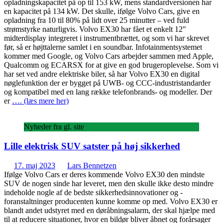
opladningskapacitet på op til 153 kW, mens standardversionen har
en kapacitet på 134 kW. Det skulle, ifølge Volvo Cars, give en
opladning fra 10 til 80% på lidt over 25 minutter – ved fuld
strømstyrke naturligvis. Volvo EX30 har fået et enkelt 12″
midterdisplay integreret i instrumentbrættet, og som vi har skrevet
før, så er højttalerne samlet i en soundbar. Infotainmentsystemet
kommer med Google, og Volvo Cars arbejder sammen med Apple,
Qualcomm og ECARSX for at give en god brugeroplevelse. Som vi
har set ved andre elektriske biler, så har Volvo EX30 en digital
nøglefunktion der er bygget på UWB- og CCC-industristandarder
og kompatibel med en lang række telefonbrands- og modeller. Der
er
…. (læs mere her)
Nyheder fra gl. site
Lille elektrisk SUV satster på høj sikkerhed
17. maj 2023
Lars Bennetzen
Ifølge Volvo Cars er deres kommende Volvo EX30 den mindste
SUV de nogen sinde har leveret, men den skulle ikke desto mindre
indeholde nogle af de bedste sikkerhedsinnovationer og -
foranstaltninger producenten kunne komme op med. Volvo EX30 er
blandt andet udstyret med en døråbningsalarm, der skal hjælpe med
til at reducere situationer, hvor en bildør bliver åbnet og forårsager