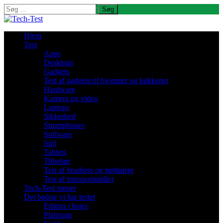
Søg
efter:
Hjem
Test
Apps
Desktops
Gadgets
Test af gadgets til hjemmet og køkkenet
Hardware
Kamera og video
Laptops
Sikkerhed
Smartphones
Software
Spil
Tablets
Tilbehør
Test af headsets og højttalere
Test af transportmidler
Tech-Test mener
Det bedste vi har testet
Editors choice
Platinum