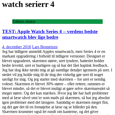
watch serierr 4
Editors choice
TEST: Apple Watch Series 4 – verdens bedste
smartwatch blev lige bedre
4. december 2018
Lars Bennetzen
Jeg har tidligere anmeldt Apples smartwatch, men Series 4 er en
markant opgradering i forhold til tidligere versioner. Designet er
blevet opgraderet, skærmen større, uret tyndere, batteriet holder
bedre levetid, uret er hurtigere og så har det fået haptisk feedback.
Jeg har dog ikke tænkt mig at gå samtlige detaljer igennem på uret. I
stedet vil jeg holde mig til de ting der virkelig gør uret til noget
særligt for mig. Og jeg starter med skærmen – for uret er nemlig
vokset. Skærmen er blevet 30% større – eller rettere, rammen er
blevet mindre, så det er blevet muligt at gøre selve skærmarealet så
meget større. Og det kan mærkes. Hvor jeg før har haft problemer
med at læse såvel sms’er som mails på skærmen, så har jeg absolut
igen problemer med det længere. Samtidig er skærmen meget flot,
og det gør det til en fornøjelse at læse og se billeder på den.
Skærmen krummer også let rundt om kanterne, og det giver