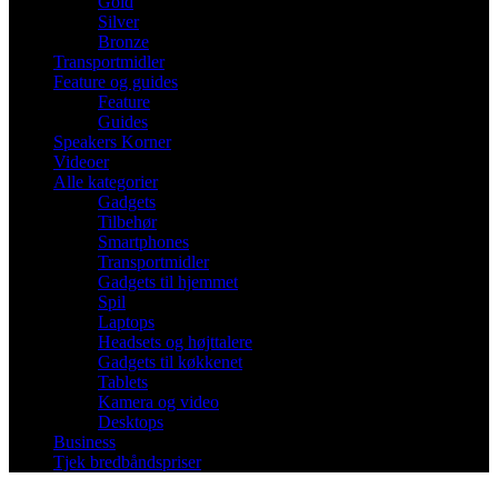
Gold
Silver
Bronze
Transportmidler
Feature og guides
Feature
Guides
Speakers Korner
Videoer
Alle kategorier
Gadgets
Tilbehør
Smartphones
Transportmidler
Gadgets til hjemmet
Spil
Laptops
Headsets og højttalere
Gadgets til køkkenet
Tablets
Kamera og video
Desktops
Business
Tjek bredbåndspriser