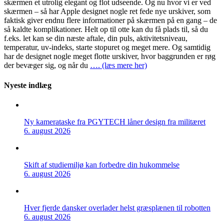
skærmen et utrolig elegant og flot udseende. Og nu hvor vi er ved
skærmen – så har Apple designet nogle ret fede nye urskiver, som
faktisk giver endnu flere informationer på skærmen på en gang – de
så kaldte komplikationer. Helt op til otte kan du få plads til, så du
f.eks. let kan se din næste aftale, din puls, aktivitetsniveau,
temperatur, uv-indeks, starte stopuret og meget mere. Og samtidig
har de designet nogle meget flotte urskiver, hvor baggrunden er røg
der bevæger sig, og når du
…. (læs mere her)
Nyeste indlæg
Ny kamerataske fra PGYTECH låner design fra militæret
6. august 2026
Skift af studiemiljø kan forbedre din hukommelse
6. august 2026
Hver fjerde dansker overlader helst græsplænen til robotten
6. august 2026