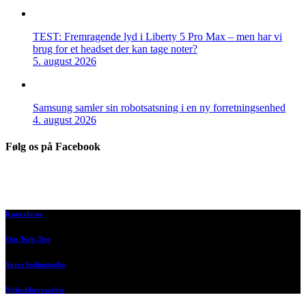
TEST: Fremragende lyd i Liberty 5 Pro Max – men har vi
brug for et headset der kan tage noter?
5. august 2026
Samsung samler sin robotsatsning i en ny forretningsenhed
4. august 2026
Følg os på Facebook
Kontakt os
Om Tech-Test
Vores bedømmelse
Nyhedsbrevsarkiv