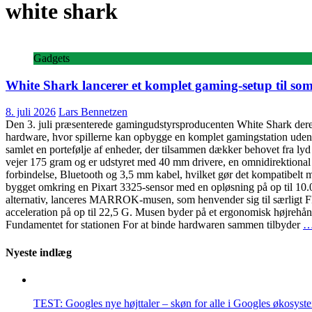
white shark
Gadgets
White Shark lancerer et komplet gaming-setup til s
8. juli 2026
Lars Bennetzen
Den 3. juli præsenterede gamingudstyrsproducenten White Shark der
hardware, hvor spillerne kan opbygge en komplet gamingstation uden a
samlet en portefølje af enheder, der tilsammen dækker behovet fra lyd
vejer 175 gram og er udstyret med 40 mm drivere, en omnidirektional m
forbindelse, Bluetooth og 3,5 mm kabel, hvilket gør det kompatibel
bygget omkring en Pixart 3325-sensor med en opløsning på op til 10.
alternativ, lanceres MARROK-musen, som henvender sig til særligt F
acceleration på op til 22,5 G. Musen byder på et ergonomisk højrehå
Fundamentet for stationen For at binde hardwaren sammen tilbyder
…
Nyeste indlæg
TEST: Googles nye højttaler – skøn for alle i Googles økosyst