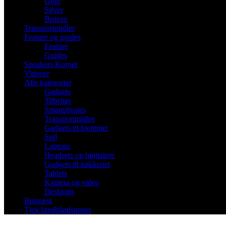
Gold
Silver
Bronze
Transportmidler
Feature og guides
Feature
Guides
Speakers Korner
Videoer
Alle kategorier
Gadgets
Tilbehør
Smartphones
Transportmidler
Gadgets til hjemmet
Spil
Laptops
Headsets og højttalere
Gadgets til køkkenet
Tablets
Kamera og video
Desktops
Business
Tjek bredbåndspriser