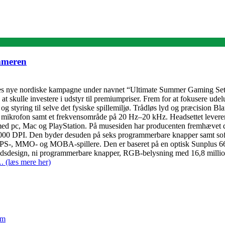
ommeren
es nye nordiske kampagne under navnet “Ultimate Summer Gaming Setup
t skulle investere i udstyr til premiumpriser. Frem for at fokusere u
 og styring til selve det fysiske spillemiljø. Trådløs lyd og præcision
ikrofon samt et frekvensområde på 20 Hz–20 kHz. Headsettet leverer op 
t med pc, Mac og PlayStation. På musesiden har producenten fremhævet
000 DPI. Den byder desuden på seks programmerbare knapper samt softwa
PS-, MMO- og MOBA-spillere. Den er baseret på en optisk Sunplus 666
ndsdesign, ni programmerbare knapper, RGB-belysning med 16,8 millione
. (læs mere her)
em