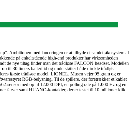
”. Ambitionen med lanceringen er at tilbyde et samlet økosystem af
delukkende på enkeltstående high-end produkter har virksomheden
 Blandt de nye tiltag finder man det trådløse FALCON-headset. Modellen
til 30 timers batteritid og understøtter både direkte trådløs
 deres første trådløse model, LIONEL. Musen vejer 95 gram og er
restyret RGB-belysning. Til de spillere, der foretrækker et kablet
2-sensor med op til 12.000 DPI, en polling rate på 1.000 Hz og en
r farver samt HUANO-kontakter, der er testet til 10 millioner klik.