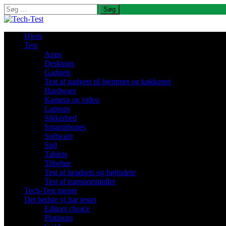
Søg
efter:
Hjem
Test
Apps
Desktops
Gadgets
Test af gadgets til hjemmet og køkkenet
Hardware
Kamera og video
Laptops
Sikkerhed
Smartphones
Software
Spil
Tablets
Tilbehør
Test af headsets og højttalere
Test af transportmidler
Tech-Test mener
Det bedste vi har testet
Editors choice
Platinum