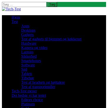
Søg
efter:
Hjem
Test
Apps
Desktops
Gadgets
Test af gadgets til hjemmet og køkkenet
Hardware
Kamera og video
Laptops
Sikkerhed
Smartphones
Software
Spil
Tablets
Tilbehør
Test af headsets og højttalere
Test af transportmidler
Tech-Test mener
Det bedste vi har testet
Editors choice
Platinum