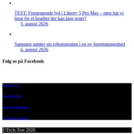
TEST: Fremragende lyd i Liberty 5 Pro Max – men har vi
brug for et headset der kan tage noter?
5. august 2026
Samsung samler sin robotsatsning i en ny forretningsenhed
4. august 2026
Følg os på Facebook
Kontakt os
Om Tech-Test
Vores bedømmelse
Nyhedsbrevsarkiv
©Tech-Test 2026