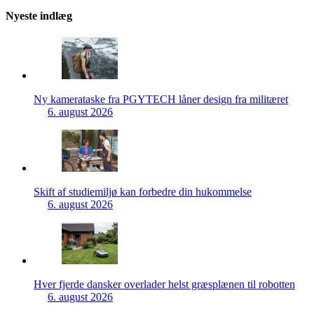
Nyeste indlæg
Ny kamerataske fra PGYTECH låner design fra militæret
6. august 2026
Skift af studiemiljø kan forbedre din hukommelse
6. august 2026
Hver fjerde dansker overlader helst græsplænen til robotten
6. august 2026