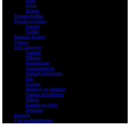
Gold
Silver
Bronze
Transportmidler
Feature og guides
Feature
Guides
Speakers Korner
Videoer
Alle kategorier
Gadgets
Tilbehør
Smartphones
Transportmidler
Gadgets til hjemmet
Spil
Laptops
Headsets og højttalere
Gadgets til køkkenet
Tablets
Kamera og video
Desktops
Business
Tjek bredbåndspriser