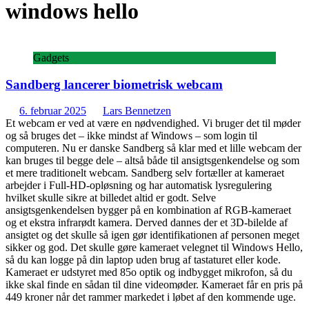
windows hello
Gadgets
Sandberg lancerer biometrisk webcam
6. februar 2025
Lars Bennetzen
Et webcam er ved at være en nødvendighed. Vi bruger det til møder
og så bruges det – ikke mindst af Windows – som login til
computeren. Nu er danske Sandberg så klar med et lille webcam der
kan bruges til begge dele – altså både til ansigtsgenkendelse og som
et mere traditionelt webcam. Sandberg selv fortæller at kameraet
arbejder i Full-HD-opløsning og har automatisk lysregulering
hvilket skulle sikre at billedet altid er godt. Selve
ansigtsgenkendelsen bygger på en kombination af RGB-kameraet
og et ekstra infrarødt kamera. Derved dannes der et 3D-bilelde af
ansigtet og det skulle så igen gør identifikationen af personen meget
sikker og god. Det skulle gøre kameraet velegnet til Windows Hello,
så du kan logge på din laptop uden brug af tastaturet eller kode.
Kameraet er udstyret med 85o optik og indbygget mikrofon, så du
ikke skal finde en sådan til dine videomøder. Kameraet får en pris på
449 kroner når det rammer markedet i løbet af den kommende uge.