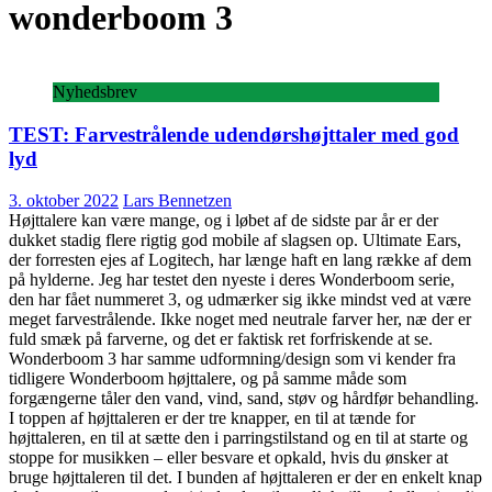
wonderboom 3
Nyhedsbrev
TEST: Farvestrålende udendørshøjttaler med god
lyd
3. oktober 2022
Lars Bennetzen
Højttalere kan være mange, og i løbet af de sidste par år er der
dukket stadig flere rigtig god mobile af slagsen op. Ultimate Ears,
der forresten ejes af Logitech, har længe haft en lang række af dem
på hylderne. Jeg har testet den nyeste i deres Wonderboom serie,
den har fået nummeret 3, og udmærker sig ikke mindst ved at være
meget farvestrålende. Ikke noget med neutrale farver her, næ der er
fuld smæk på farverne, og det er faktisk ret forfriskende at se.
Wonderboom 3 har samme udformning/design som vi kender fra
tidligere Wonderboom højttalere, og på samme måde som
forgængerne tåler den vand, vind, sand, støv og hårdfør behandling.
I toppen af højttaleren er der tre knapper, en til at tænde for
højttaleren, en til at sætte den i parringstilstand og en til at starte og
stoppe for musikken – eller besvare et opkald, hvis du ønsker at
bruge højttaleren til det. I bunden af højttaleren er der en enkelt knap