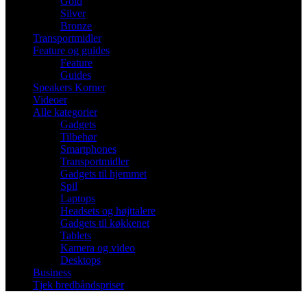
Gold
Silver
Bronze
Transportmidler
Feature og guides
Feature
Guides
Speakers Korner
Videoer
Alle kategorier
Gadgets
Tilbehør
Smartphones
Transportmidler
Gadgets til hjemmet
Spil
Laptops
Headsets og højttalere
Gadgets til køkkenet
Tablets
Kamera og video
Desktops
Business
Tjek bredbåndspriser