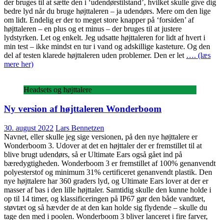
der bruges til at sætte den i ‘udendørstilstand’, hvilket skulle give dig
bedre lyd når du bruge højttaleren – ja udendørs. Mere om den lige
om lidt. Endelig er der to meget store knapper på ‘forsiden’ af
højttaleren – en plus og et minus – der bruges til at justere
lydstyrken. Let og enkelt. Jeg udsatte højttaleren for lidt af hvert i
min test – ikke mindst en tur i vand og adskillige kasteture. Og den
del af testen klarede højttaleren uden problemer. Den er let
…. (læs
mere her)
Headsets og højttalere
Ny version af højttaleren Wonderboom
30. august 2022
Lars Bennetzen
Navnet, eller skulle jeg sige versionen, på den nye højttalere er
Wonderboom 3. Udover at det en højttaler der er fremstillet til at
blive brugt udendørs, så er Ultimate Ears også gået ind på
bæredygtigheden. Wonderboom 3 er fremstillet af 100% genanvendt
polyesterstof og minimum 31% certificeret genanvendt plastik. Den
nye højttalere har 360 graders lyd, og Ultimate Ears lover at der er
masser af bas i den lille højttaler. Samtidig skulle den kunne holde i
op til 14 timer, og klassificeringen på IP67 gør den både vandtæt,
støvtæt og så hævder de at den kan holde sig flydende – skulle du
tage den med i poolen. Wonderboom 3 bliver lanceret i fire farver,