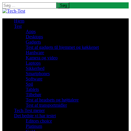
Søg
efter:
Hjem
Test
Apps
Desktops
Gadgets
Test af gadgets til hjemmet og køkkenet
Hardware
Kamera og video
Laptops
Sikkerhed
Smartphones
Software
Spil
Tablets
Tilbehør
Test af headsets og højttalere
Test af transportmidler
Tech-Test mener
Det bedste vi har testet
Editors choice
Platinum