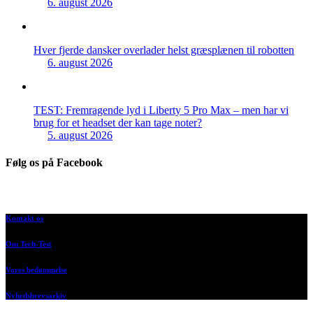
6. august 2026
Hver fjerde dansker overlader helst græsplænen til robotten
6. august 2026
TEST: Fremragende lyd i Liberty 5 Pro Max – men har vi
brug for et headset der kan tage noter?
5. august 2026
Følg os på Facebook
Kontakt os
Om Tech-Test
Vores bedømmelse
Nyhedsbrevsarkiv