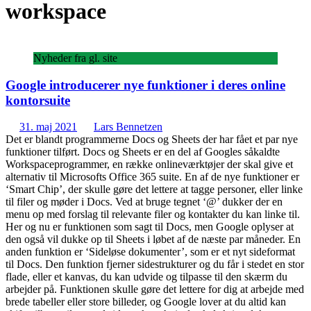
workspace
Nyheder fra gl. site
Google introducerer nye funktioner i deres online
kontorsuite
31. maj 2021
Lars Bennetzen
Det er blandt programmerne Docs og Sheets der har fået et par nye
funktioner tilført. Docs og Sheets er en del af Googles såkaldte
Workspaceprogrammer, en række onlineværktøjer der skal give et
alternativ til Microsofts Office 365 suite. En af de nye funktioner er
‘Smart Chip’, der skulle gøre det lettere at tagge personer, eller linke
til filer og møder i Docs. Ved at bruge tegnet ‘@’ dukker der en
menu op med forslag til relevante filer og kontakter du kan linke til.
Her og nu er funktionen som sagt til Docs, men Google oplyser at
den også vil dukke op til Sheets i løbet af de næste par måneder. En
anden funktion er ‘Sideløse dokumenter’, som er et nyt sideformat
til Docs. Den funktion fjerner sidestrukturer og du får i stedet en stor
flade, eller et kanvas, du kan udvide og tilpasse til den skærm du
arbejder på. Funktionen skulle gøre det lettere for dig at arbejde med
brede tabeller eller store billeder, og Google lover at du altid kan