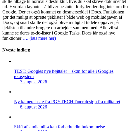
skifte tilbage til normal sidestruktur, hvis du skal skrive dokumentet
ud. Hvordan layoutet så bliver besluttet forlyder der dog intet om fra
Google. Der er også kommet en dosmerseddel i Docs. Funktionen
gør det muligt at oprette tjeklister i både web og mobiludgaven af
Docs, og snart skulle det også blive muligt at tildele opgaver på
tjeklisten til andre brugere du arbejder sammen med. Alle vil så
kunne se deres to-do-lister i Google Tasks. Docs får også nye
funktioner
…. (læs mere her)
Nyeste indlæg
TEST: Googles nye højttaler – skøn for alle i Googles
økosystem
7. august 2026
Ny kamerataske fra PGYTECH låner design fra militæret
6. august 2026
Skift af studiemiljø kan forbedre din hukommelse