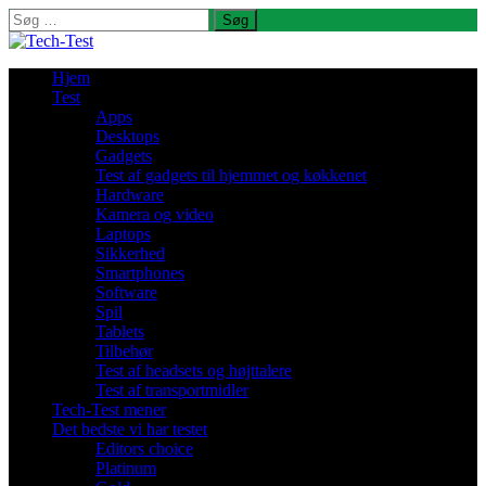
Søg
efter:
Hjem
Test
Apps
Desktops
Gadgets
Test af gadgets til hjemmet og køkkenet
Hardware
Kamera og video
Laptops
Sikkerhed
Smartphones
Software
Spil
Tablets
Tilbehør
Test af headsets og højttalere
Test af transportmidler
Tech-Test mener
Det bedste vi har testet
Editors choice
Platinum