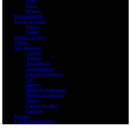
Gold
Silver
Bronze
Transportmidler
Feature og guides
Feature
Guides
Speakers Korner
Videoer
Alle kategorier
Gadgets
Tilbehør
Smartphones
Transportmidler
Gadgets til hjemmet
Spil
Laptops
Headsets og højttalere
Gadgets til køkkenet
Tablets
Kamera og video
Desktops
Business
Tjek bredbåndspriser