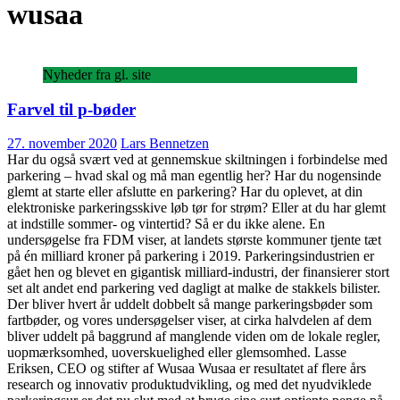
wusaa
Nyheder fra gl. site
Farvel til p-bøder
27. november 2020
Lars Bennetzen
Har du også svært ved at gennemskue skiltningen i forbindelse med
parkering – hvad skal og må man egentlig her? Har du nogensinde
glemt at starte eller afslutte en parkering? Har du oplevet, at din
elektroniske parkeringsskive løb tør for strøm? Eller at du har glemt
at indstille sommer- og vintertid? Så er du ikke alene. En
undersøgelse fra FDM viser, at landets største kommuner tjente tæt
på én milliard kroner på parkering i 2019. Parkeringsindustrien er
gået hen og blevet en gigantisk milliard-industri, der finansierer stort
set alt andet end parkering ved dagligt at malke de stakkels bilister.
Der bliver hvert år uddelt dobbelt så mange parkeringsbøder som
fartbøder, og vores undersøgelser viser, at cirka halvdelen af dem
bliver uddelt på baggrund af manglende viden om de lokale regler,
uopmærksomhed, uoverskuelighed eller glemsomhed. Lasse
Eriksen, CEO og stifter af Wusaa Wusaa er resultatet af flere års
research og innovativ produktudvikling, og med det nyudviklede