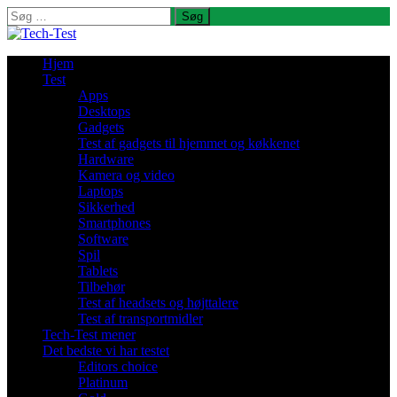
Søg
efter:
Hjem
Test
Apps
Desktops
Gadgets
Test af gadgets til hjemmet og køkkenet
Hardware
Kamera og video
Laptops
Sikkerhed
Smartphones
Software
Spil
Tablets
Tilbehør
Test af headsets og højttalere
Test af transportmidler
Tech-Test mener
Det bedste vi har testet
Editors choice
Platinum