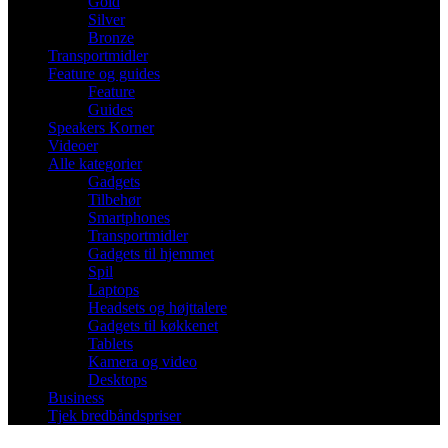
Gold
Silver
Bronze
Transportmidler
Feature og guides
Feature
Guides
Speakers Korner
Videoer
Alle kategorier
Gadgets
Tilbehør
Smartphones
Transportmidler
Gadgets til hjemmet
Spil
Laptops
Headsets og højttalere
Gadgets til køkkenet
Tablets
Kamera og video
Desktops
Business
Tjek bredbåndspriser