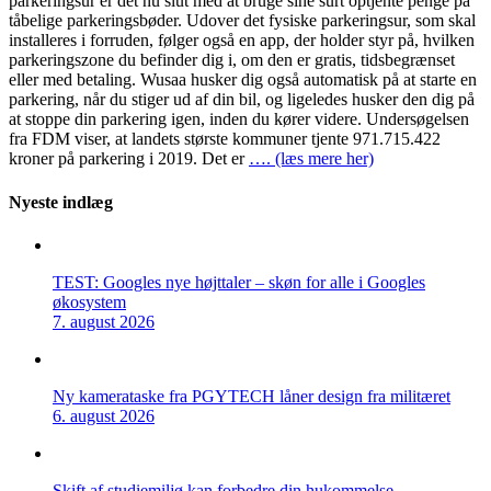
parkeringsur er det nu slut med at bruge sine surt optjente penge på
tåbelige parkeringsbøder. Udover det fysiske parkeringsur, som skal
installeres i forruden, følger også en app, der holder styr på, hvilken
parkeringszone du befinder dig i, om den er gratis, tidsbegrænset
eller med betaling. Wusaa husker dig også automatisk på at starte en
parkering, når du stiger ud af din bil, og ligeledes husker den dig på
at stoppe din parkering igen, inden du kører videre. Undersøgelsen
fra FDM viser, at landets største kommuner tjente 971.715.422
kroner på parkering i 2019. Det er
…. (læs mere her)
Nyeste indlæg
TEST: Googles nye højttaler – skøn for alle i Googles
økosystem
7. august 2026
Ny kamerataske fra PGYTECH låner design fra militæret
6. august 2026
Skift af studiemiljø kan forbedre din hukommelse