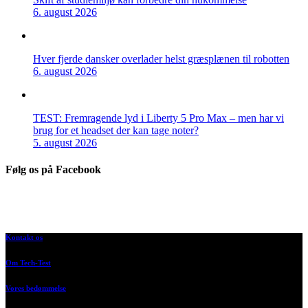
6. august 2026
Hver fjerde dansker overlader helst græsplænen til robotten
6. august 2026
TEST: Fremragende lyd i Liberty 5 Pro Max – men har vi
brug for et headset der kan tage noter?
5. august 2026
Følg os på Facebook
Kontakt os
Om Tech-Test
Vores bedømmelse