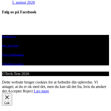
5. august 2026
Følg os på Facebook
Kontakt os
Om Tech-Test
Vores bedømmelse
Nyhedsbrevsarkiv
©Tech-Test 2026
Dette website bruger cookies for at forbedre din oplevelse. Vi
antager, at du er ok med det, men du kan slå det fra, hvis du ønsker
det.
Accepter
Reject
Læs mere
Luk