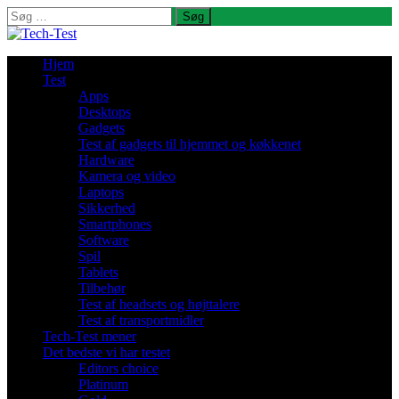
Søg
efter:
Hjem
Test
Apps
Desktops
Gadgets
Test af gadgets til hjemmet og køkkenet
Hardware
Kamera og video
Laptops
Sikkerhed
Smartphones
Software
Spil
Tablets
Tilbehør
Test af headsets og højttalere
Test af transportmidler
Tech-Test mener
Det bedste vi har testet
Editors choice
Platinum