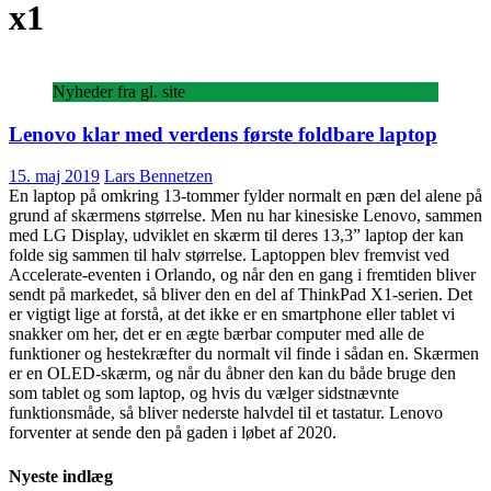
x1
Nyheder fra gl. site
Lenovo klar med verdens første foldbare laptop
15. maj 2019
Lars Bennetzen
En laptop på omkring 13-tommer fylder normalt en pæn del alene på
grund af skærmens størrelse. Men nu har kinesiske Lenovo, sammen
med LG Display, udviklet en skærm til deres 13,3” laptop der kan
folde sig sammen til halv størrelse. Laptoppen blev fremvist ved
Accelerate-eventen i Orlando, og når den en gang i fremtiden bliver
sendt på markedet, så bliver den en del af ThinkPad X1-serien. Det
er vigtigt lige at forstå, at det ikke er en smartphone eller tablet vi
snakker om her, det er en ægte bærbar computer med alle de
funktioner og hestekræfter du normalt vil finde i sådan en. Skærmen
er en OLED-skærm, og når du åbner den kan du både bruge den
som tablet og som laptop, og hvis du vælger sidstnævnte
funktionsmåde, så bliver nederste halvdel til et tastatur. Lenovo
forventer at sende den på gaden i løbet af 2020.
Nyeste indlæg