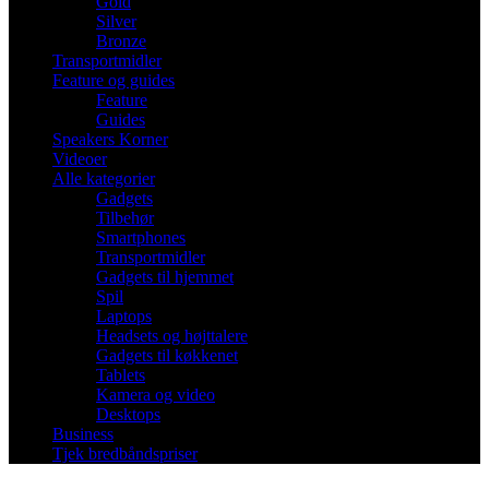
Gold
Silver
Bronze
Transportmidler
Feature og guides
Feature
Guides
Speakers Korner
Videoer
Alle kategorier
Gadgets
Tilbehør
Smartphones
Transportmidler
Gadgets til hjemmet
Spil
Laptops
Headsets og højttalere
Gadgets til køkkenet
Tablets
Kamera og video
Desktops
Business
Tjek bredbåndspriser