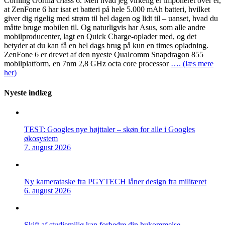
Corning Gorilla Glass 6. Men hvad jeg virkelig er imponeret over er,
at ZenFone 6 har isat et batteri på hele 5.000 mAh batteri, hvilket
giver dig rigelig med strøm til hel dagen og lidt til – uanset, hvad du
måtte bruge mobilen til. Og naturligvis har Asus, som alle andre
mobilproducenter, lagt en Quick Charge-oplader med, og det
betyder at du kan få en hel dags brug på kun en times opladning.
ZenFone 6 er drevet af den nyeste Qualcomm Snapdragon 855
mobilplatform, en 7nm 2,8 GHz octa core processor
…. (læs mere
her)
Nyeste indlæg
TEST: Googles nye højttaler – skøn for alle i Googles
økosystem
7. august 2026
Ny kamerataske fra PGYTECH låner design fra militæret
6. august 2026
Skift af studiemiljø kan forbedre din hukommelse