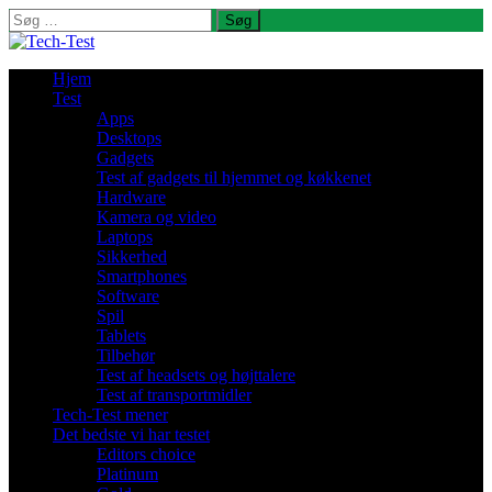
Søg
efter:
Hjem
Test
Apps
Desktops
Gadgets
Test af gadgets til hjemmet og køkkenet
Hardware
Kamera og video
Laptops
Sikkerhed
Smartphones
Software
Spil
Tablets
Tilbehør
Test af headsets og højttalere
Test af transportmidler
Tech-Test mener
Det bedste vi har testet
Editors choice
Platinum