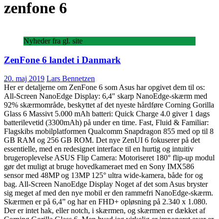
zenfone 6
Nyheder fra gl. site
ZenFone 6 landet i Danmark
20. maj 2019
Lars Bennetzen
Her er detaljerne om ZenFone 6 som Asus har opgivet dem til os:
All-Screen NanoEdge Display: 6,4″ skarp NanoEdge-skærm med
92% skærmområde, beskyttet af det nyeste hårdføre Corning Gorilla
Glass 6 Massivt 5.000 mAh batteri: Quick Charge 4.0 giver 1 dags
batterilevetid (3300mAh) på under en time. Fast, Fluid & Familiar:
Flagskibs mobilplatformen Qualcomm Snapdragon 855 med op til 8
GB RAM og 256 GB ROM. Det nye ZenUI 6 fokuserer på det
essentielle, med en redesignet interface til en hurtig og intuitiv
brugeroplevelse ASUS Flip Camera: Motoriseret 180° flip-up modul
gør det muligt at bruge hovedkameraet med en Sony IMX586
sensor med 48MP og 13MP 125° ultra wide-kamera, både for og
bag. All-Screen NanoEdge Display Noget af det som Asus bryster
sig meget af med den nye mobil er den rammefri NanoEdge-skærm.
Skærmen er på 6,4” og har en FHD+ opløsning på 2.340 x 1.080.
Der er intet hak, eller notch, i skærmen, og skærmen er dækket af