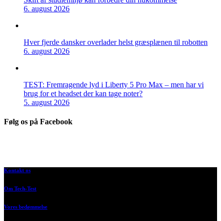
6. august 2026
Hver fjerde dansker overlader helst græsplænen til robotten
6. august 2026
TEST: Fremragende lyd i Liberty 5 Pro Max – men har vi
brug for et headset der kan tage noter?
5. august 2026
Følg os på Facebook
Kontakt os
Om Tech-Test
Vores bedømmelse