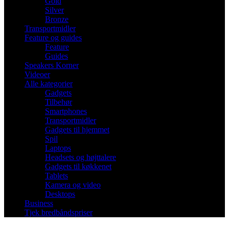
Gold
Silver
Bronze
Transportmidler
Feature og guides
Feature
Guides
Speakers Korner
Videoer
Alle kategorier
Gadgets
Tilbehør
Smartphones
Transportmidler
Gadgets til hjemmet
Spil
Laptops
Headsets og højttalere
Gadgets til køkkenet
Tablets
Kamera og video
Desktops
Business
Tjek bredbåndspriser