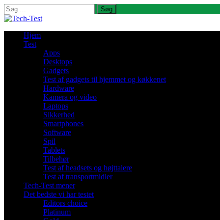
Søg
efter:
Hjem
Test
Apps
Desktops
Gadgets
Test af gadgets til hjemmet og køkkenet
Hardware
Kamera og video
Laptops
Sikkerhed
Smartphones
Software
Spil
Tablets
Tilbehør
Test af headsets og højttalere
Test af transportmidler
Tech-Test mener
Det bedste vi har testet
Editors choice
Platinum