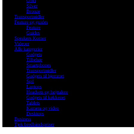
Gold
Silver
Bronze
Transportmidler
Feature og guides
Feature
Guides
Speakers Korner
Videoer
Alle kategorier
Gadgets
Tilbehør
Smartphones
Transportmidler
Gadgets til hjemmet
Spil
Laptops
Headsets og højttalere
Gadgets til køkkenet
Tablets
Kamera og video
Desktops
Business
Tjek bredbåndspriser