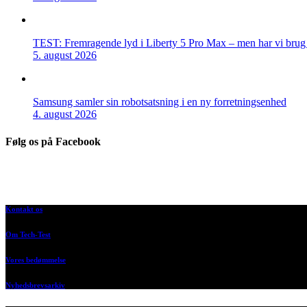
TEST: Fremragende lyd i Liberty 5 Pro Max – men har vi brug f
5. august 2026
Samsung samler sin robotsatsning i en ny forretningsenhed
4. august 2026
Følg os på Facebook
Kontakt os
Om Tech-Test
Vores bedømmelse
Nyhedsbrevsarkiv