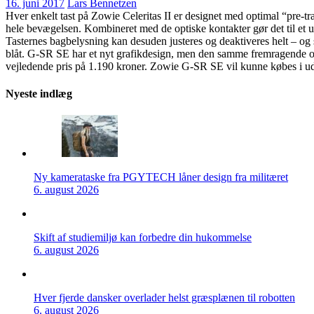
16. juni 2017
Lars Bennetzen
Hver enkelt tast på Zowie Celeritas II er designet med optimal “pre-tra
hele bevægelsen. Kombineret med de optiske kontakter gør det til et ut
Tasternes bagbelysning kan desuden justeres og deaktiveres helt – og
blåt. G-SR SE har et nyt grafikdesign, men den samme fremragende ove
vejledende pris på 1.190 kroner. Zowie G-SR SE vil kunne købes i udv
Nyeste indlæg
Ny kamerataske fra PGYTECH låner design fra militæret
6. august 2026
Skift af studiemiljø kan forbedre din hukommelse
6. august 2026
Hver fjerde dansker overlader helst græsplænen til robotten
6. august 2026