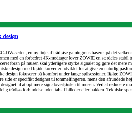
 design
DW-serien, en ny linje af trådløse gamingmus baseret på det velkendt
 Sammen med en forbedret 4K-modtager lover ZOWIE en særdeles stabil trå
aceret foran på musen skal yderligere styrke signalet og gøre det mere 
ske design med bløde kurver er udviklet for at give en naturlig pasform
e design fokuserer på komfort under lange spilsessioner. Ifølge ZOWIE
side er specifikt designet til tommelfingeren, mens den afrundede højre 
designet til at optimere signaloverførslen til musen. Ved at reducere 
lidelig trådløs forbindelse uden tab af billeder eller hakken. Tekniske sp