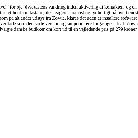
vel” for øje, dvs. tastens vandring inden aktivering af kontakten, og en
roligt holdbart tastatur, der reagerer præcist og lynhurtigt på hvert en
 som på alt andet udstyr fra Zowie, klares det uden at installere sof
rflade som den sorte version og sin populære forgænger i blåt. Zowie C
algte danske butikker om kort tid til en vejledende pris på 279 kroner.