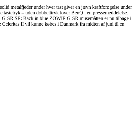
 solid metalfjeder under hver tast giver en jævn kraftforøgelse under
este tastetryk – uden dobbelttryk lover BenQ i en pressemeddelelse.
tware. G-SR SE: Back in blue ZOWIE G-SR musemåtten er nu tilbage i
eleritas II vil kunne købes i Danmark fra midten af juni til en