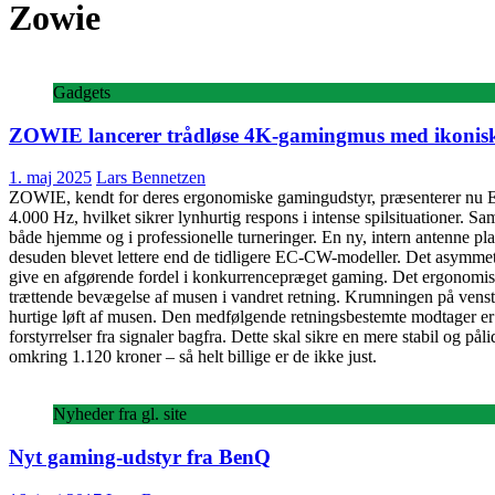
Zowie
Gadgets
ZOWIE lancerer trådløse 4K-gamingmus med ikonisk
1. maj 2025
Lars Bennetzen
ZOWIE, kendt for deres ergonomiske gamingudstyr, præsenterer nu EC-
4.000 Hz, hvilket sikrer lynhurtig respons i intense spilsituationer.
både hjemme og i professionelle turneringer. En ny, intern antenne pl
desuden blevet lettere end de tidligere EC-CW-modeller. Det asymmetri
give en afgørende fordel i konkurrencepræget gaming. Det ergonomisk
trættende bevægelse af musen i vandret retning. Krumningen på venstre 
hurtige løft af musen. Den medfølgende retningsbestemte modtager er 
forstyrrelser fra signaler bagfra. Dette skal sikre en mere stabil og på
omkring 1.120 kroner – så helt billige er de ikke just.
Nyheder fra gl. site
Nyt gaming-udstyr fra BenQ