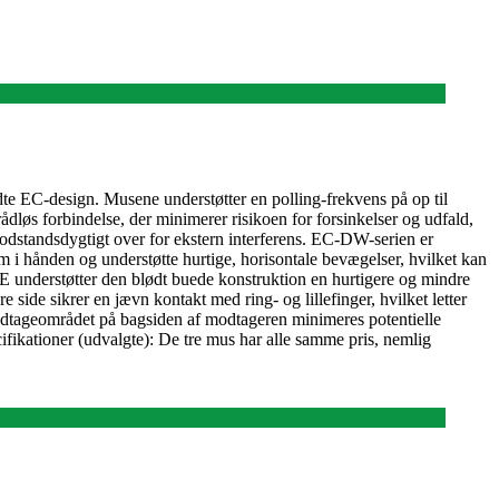
e EC-design. Musene understøtter en polling-frekvens på op til
dløs forbindelse, der minimerer risikoen for forsinkelser og udfald,
modstandsdygtigt over for ekstern interferens. EC-DW-serien er
 i hånden og understøtte hurtige, horisontale bevægelser, hvilket kan
 understøtter den blødt buede konstruktion en hurtigere og mindre
side sikrer en jævn kontakt med ring- og lillefinger, hvilket letter
modtageområdet på bagsiden af modtageren minimeres potentielle
ecifikationer (udvalgte): De tre mus har alle samme pris, nemlig