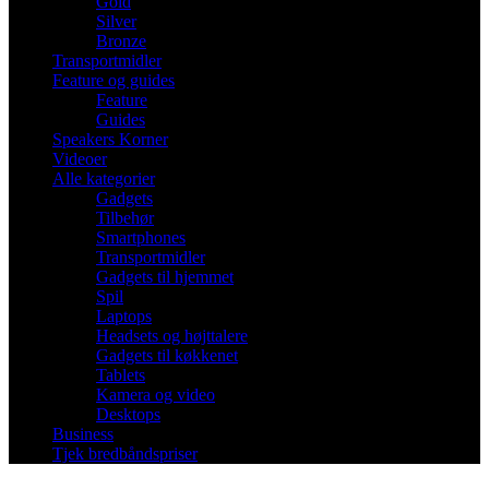
Gold
Silver
Bronze
Transportmidler
Feature og guides
Feature
Guides
Speakers Korner
Videoer
Alle kategorier
Gadgets
Tilbehør
Smartphones
Transportmidler
Gadgets til hjemmet
Spil
Laptops
Headsets og højttalere
Gadgets til køkkenet
Tablets
Kamera og video
Desktops
Business
Tjek bredbåndspriser