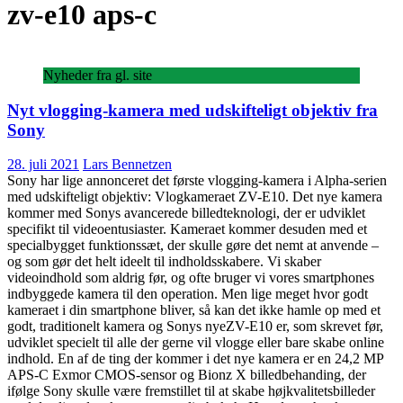
zv-e10 aps-c
Nyheder fra gl. site
Nyt vlogging-kamera med udskifteligt objektiv fra
Sony
28. juli 2021
Lars Bennetzen
Sony har lige annonceret det første vlogging-kamera i Alpha-serien
med udskifteligt objektiv: Vlogkameraet ZV-E10. Det nye kamera
kommer med Sonys avancerede billedteknologi, der er udviklet
specifikt til videoentusiaster. Kameraet kommer desuden med et
specialbygget funktionssæt, der skulle gøre det nemt at anvende –
og som gør det helt ideelt til indholdsskabere. Vi skaber
videoindhold som aldrig før, og ofte bruger vi vores smartphones
indbyggede kamera til den operation. Men lige meget hvor godt
kameraet i din smartphone bliver, så kan det ikke hamle op med et
godt, traditionelt kamera og Sonys nyeZV-E10 er, som skrevet før,
udviklet specielt til alle der gerne vil vlogge eller bare skabe online
indhold. En af de ting der kommer i det nye kamera er en 24,2 MP
APS-C Exmor CMOS-sensor og Bionz X billedbehanding, der
ifølge Sony skulle være fremstillet til at skabe højkvalitetsbilleder