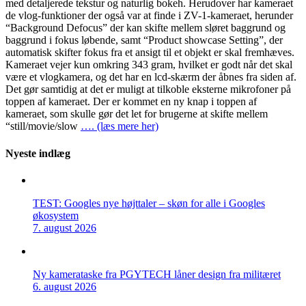
med detaljerede tekstur og naturlig bokeh. Herudover har kameraet
de vlog-funktioner der også var at finde i ZV-1-kameraet, herunder
“Background Defocus” der kan skifte mellem sløret baggrund og
baggrund i fokus løbende, samt “Product showcase Setting”, der
automatisk skifter fokus fra et ansigt til et objekt er skal fremhæves.
Kameraet vejer kun omkring 343 gram, hvilket er godt når det skal
være et vlogkamera, og det har en lcd-skærm der åbnes fra siden af.
Det gør samtidig at det er muligt at tilkoble eksterne mikrofoner på
toppen af kameraet. Der er kommet en ny knap i toppen af
kameraet, som skulle gør det let for brugerne at skifte mellem
“still/movie/slow
…. (læs mere her)
Nyeste indlæg
TEST: Googles nye højttaler – skøn for alle i Googles
økosystem
7. august 2026
Ny kamerataske fra PGYTECH låner design fra militæret
6. august 2026