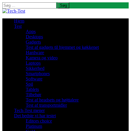
Søg
efter:
Hjem
Test
Apps
Desktops
Gadgets
Test af gadgets til hjemmet og køkkenet
Hardware
Kamera og video
Laptops
Sikkerhed
Smartphones
Software
Spil
Tablets
Tilbehør
Test af headsets og højttalere
Test af transportmidler
Tech-Test mener
Det bedste vi har testet
Editors choice
Platinum