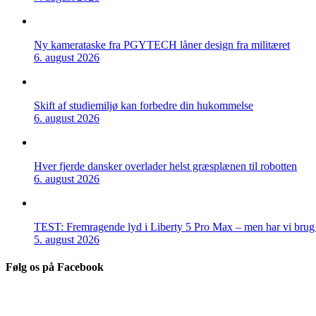
Ny kamerataske fra PGYTECH låner design fra militæret
6. august 2026
Skift af studiemiljø kan forbedre din hukommelse
6. august 2026
Hver fjerde dansker overlader helst græsplænen til robotten
6. august 2026
TEST: Fremragende lyd i Liberty 5 Pro Max – men har vi brug f
5. august 2026
Følg os på Facebook