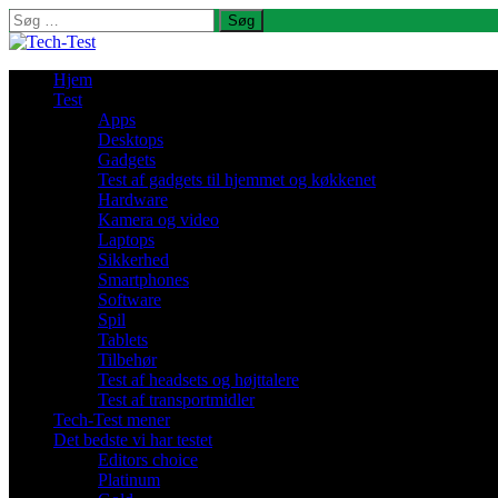
Søg
efter:
Hjem
Test
Apps
Desktops
Gadgets
Test af gadgets til hjemmet og køkkenet
Hardware
Kamera og video
Laptops
Sikkerhed
Smartphones
Software
Spil
Tablets
Tilbehør
Test af headsets og højttalere
Test af transportmidler
Tech-Test mener
Det bedste vi har testet
Editors choice
Platinum