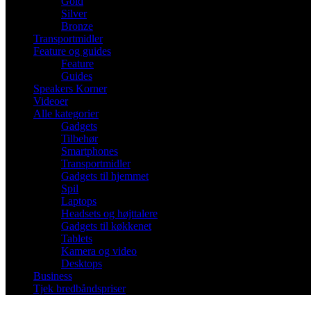
Gold
Silver
Bronze
Transportmidler
Feature og guides
Feature
Guides
Speakers Korner
Videoer
Alle kategorier
Gadgets
Tilbehør
Smartphones
Transportmidler
Gadgets til hjemmet
Spil
Laptops
Headsets og højttalere
Gadgets til køkkenet
Tablets
Kamera og video
Desktops
Business
Tjek bredbåndspriser