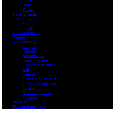
Gold
Silver
Bronze
Transportmidler
Feature og guides
Feature
Guides
Speakers Korner
Videoer
Alle kategorier
Gadgets
Tilbehør
Smartphones
Transportmidler
Gadgets til hjemmet
Spil
Laptops
Headsets og højttalere
Gadgets til køkkenet
Tablets
Kamera og video
Desktops
Business
Tjek bredbåndspriser