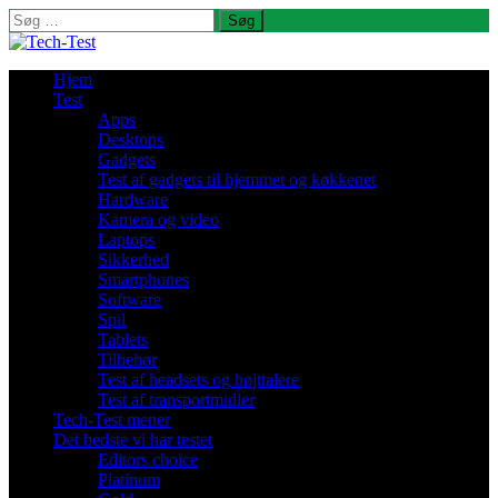
Søg
efter:
Hjem
Test
Apps
Desktops
Gadgets
Test af gadgets til hjemmet og køkkenet
Hardware
Kamera og video
Laptops
Sikkerhed
Smartphones
Software
Spil
Tablets
Tilbehør
Test af headsets og højttalere
Test af transportmidler
Tech-Test mener
Det bedste vi har testet
Editors choice
Platinum