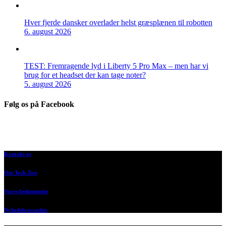
Hver fjerde dansker overlader helst græsplænen til robotten
6. august 2026
TEST: Fremragende lyd i Liberty 5 Pro Max – men har vi
brug for et headset der kan tage noter?
5. august 2026
Følg os på Facebook
Kontakt os
Om Tech-Test
Vores bedømmelse
Nyhedsbrevsarkiv