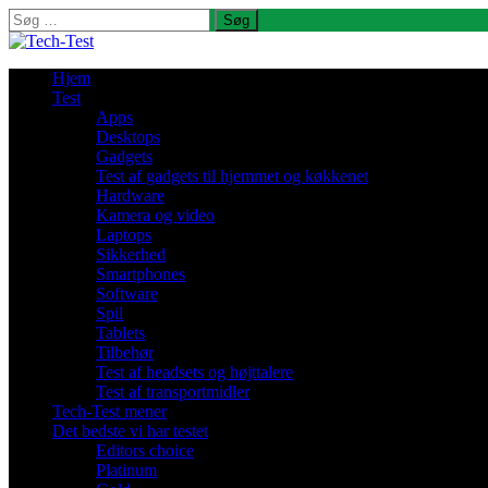
Søg
efter:
Hjem
Test
Apps
Desktops
Gadgets
Test af gadgets til hjemmet og køkkenet
Hardware
Kamera og video
Laptops
Sikkerhed
Smartphones
Software
Spil
Tablets
Tilbehør
Test af headsets og højttalere
Test af transportmidler
Tech-Test mener
Det bedste vi har testet
Editors choice
Platinum