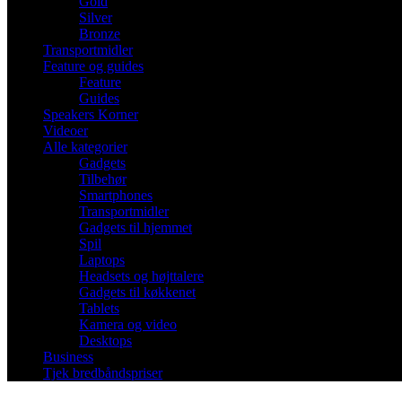
Gold
Silver
Bronze
Transportmidler
Feature og guides
Feature
Guides
Speakers Korner
Videoer
Alle kategorier
Gadgets
Tilbehør
Smartphones
Transportmidler
Gadgets til hjemmet
Spil
Laptops
Headsets og højttalere
Gadgets til køkkenet
Tablets
Kamera og video
Desktops
Business
Tjek bredbåndspriser