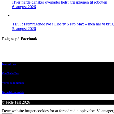
Hver fjerde dansker overlader helst græsplænen til robotten
6. august 2026
TEST: Fremragende lyd i Liberty 5 Pro Max – men har vi brug f
5. august 2026
Følg os på Facebook
Kontakt os
Om Tech-Test
Vores bedømmelse
Nyhedsbrevsarkiv
©Tech-Test 2026
Dette website bruger cookies for at forbedre din oplevelse. Vi antager,