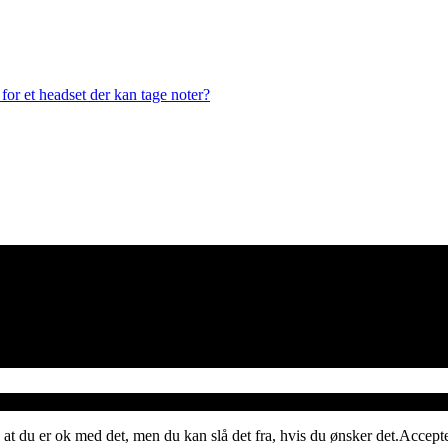
or et headset der kan tage noter?
 at du er ok med det, men du kan slå det fra, hvis du ønsker det.
Accept