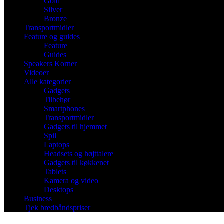
Gold
Silver
Bronze
Transportmidler
Feature og guides
Feature
Guides
Speakers Korner
Videoer
Alle kategorier
Gadgets
Tilbehør
Smartphones
Transportmidler
Gadgets til hjemmet
Spil
Laptops
Headsets og højttalere
Gadgets til køkkenet
Tablets
Kamera og video
Desktops
Business
Tjek bredbåndspriser