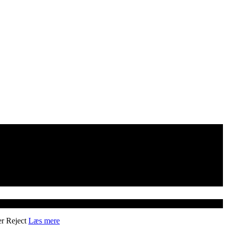
er
Reject
Læs mere