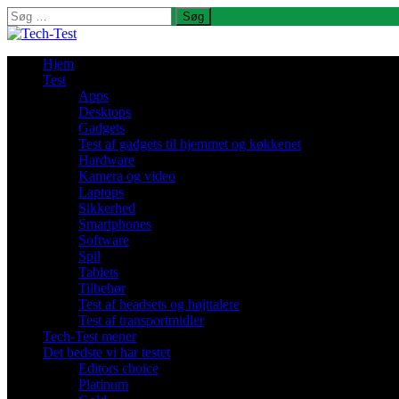
Søg
efter:
Hjem
Test
Apps
Desktops
Gadgets
Test af gadgets til hjemmet og køkkenet
Hardware
Kamera og video
Laptops
Sikkerhed
Smartphones
Software
Spil
Tablets
Tilbehør
Test af headsets og højttalere
Test af transportmidler
Tech-Test mener
Det bedste vi har testet
Editors choice
Platinum