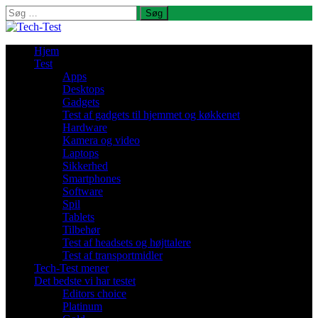
Søg
efter:
Hjem
Test
Apps
Desktops
Gadgets
Test af gadgets til hjemmet og køkkenet
Hardware
Kamera og video
Laptops
Sikkerhed
Smartphones
Software
Spil
Tablets
Tilbehør
Test af headsets og højttalere
Test af transportmidler
Tech-Test mener
Det bedste vi har testet
Editors choice
Platinum