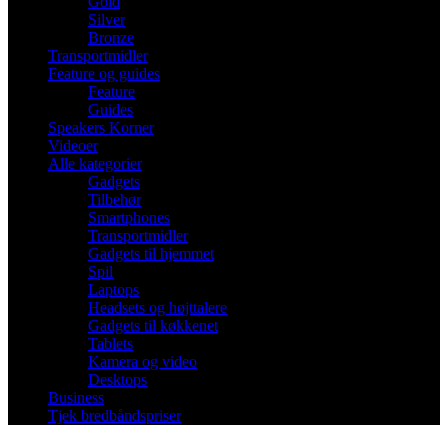
Gold
Silver
Bronze
Transportmidler
Feature og guides
Feature
Guides
Speakers Korner
Videoer
Alle kategorier
Gadgets
Tilbehør
Smartphones
Transportmidler
Gadgets til hjemmet
Spil
Laptops
Headsets og højttalere
Gadgets til køkkenet
Tablets
Kamera og video
Desktops
Business
Tjek bredbåndspriser